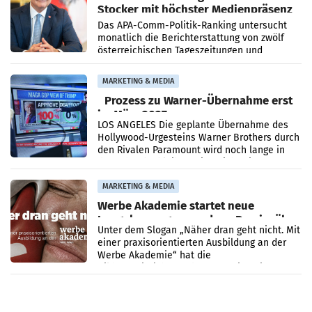
Stocker mit höchster Medienpräsenz
im Juli
Das APA-Comm-Politik-Ranking untersucht
monatlich die Berichterstattung von zwölf
österreichischen Tageszeitungen und
analysiert, welche Politikerinnen und
Politiker Österreichs die
MARKETING & MEDIA
Prozess zu Warner-Übernahme erst
im März 2027
LOS ANGELES Die geplante Übernahme des
Hollywood-Urgesteins Warner Brothers durch
den Rivalen Paramount wird noch lange in
der Schwebe bleiben. Eine Richterin setzte
den Prozess zu
MARKETING & MEDIA
Werbe Akademie startet neue
Imagekampagne rund um Praxisnähe
Unter dem Slogan „Näher dran geht nicht. Mit
einer praxisorientierten Ausbildung an der
Werbe Akademie“ hat die
Bildungseinrichtung des WIFI Wien eine neue
Imagekampagne gestartet.