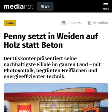
menu
NEWS
Menü
event
draw
31.10.2025
Redaktion
RETAIL
Penny setzt in Weiden auf
Holz statt Beton
Der Diskonter präsentiert seine
nachhaltigste Filiale im ganzen Land – mit
Photovoltaik, begrünten Freiflächen und
energieeffizienter Technik.