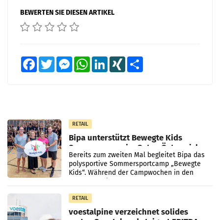
BEWERTEN SIE DIESEN ARTIKEL
Facebook
Twitter
Messenger
WhatsApp
LinkedIn
XING
Teilen
RETAIL
Bipa unterstützt Bewegte Kids
Sommercamps im Osten Österreichs
Bereits zum zweiten Mal begleitet Bipa das
polysportive Sommersportcamp „Bewegte
Kids“. Während der Campwochen in den
Monaten Juli und August versorgt das
Unternehmen Kinder sowie
RETAIL
voestalpine verzeichnet solides