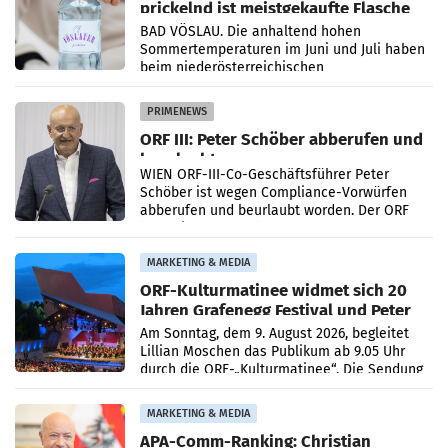
prickelnd ist meistgekaufte Flasche
Österreichs
BAD VÖSLAU. Die anhaltend hohen
Sommertemperaturen im Juni und Juli haben
beim niederösterreichischen
Getränkehersteller Vöslauer zu deutlichen
Absatzzuwächsen geführt. Während
PRIMENEWS
ORF III: Peter Schöber abberufen und
beurlaubt
WIEN ORF-III-Co-Geschäftsführer Peter
Schöber ist wegen Compliance-Vorwürfen
abberufen und beurlaubt worden. Der ORF
bestätigte gegenüber der APA entsprechende
Medienberichte.
MARKETING & MEDIA
ORF-Kulturmatinee widmet sich 20
Jahren Grafenegg Festival und Peter
Simonischek
Am Sonntag, dem 9. August 2026, begleitet
Lillian Moschen das Publikum ab 9.05 Uhr
durch die ORF-„Kulturmatinee“. Die Sendung
startet mit der Dokumentation „20 Jahre
Grafenegg
MARKETING & MEDIA
APA-Comm-Ranking: Christian