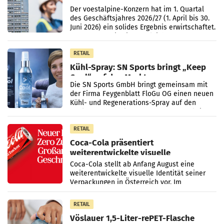
erstes Quartal und steigert EBITDA
Der voestalpine-Konzern hat im 1. Quartal
des Geschäftsjahres 2026/27 (1. April bis 30.
Juni 2026) ein solides Ergebnis erwirtschaftet.
Der Umsatz stieg im Vergleich zur
Vorjahresperiode
RETAIL
Kühl-Spray: SN Sports bringt „Keep
Cool“ auf den Markt
Die SN Sports GmbH bringt gemeinsam mit
der Firma Feygenblatt FloGu OG einen neuen
Kühl- und Regenerations-Spray auf den
Markt. Das Produkt namens „Keep Cool“ ist zu
100 Prozent
RETAIL
Coca-Cola präsentiert
weiterentwickelte visuelle
Markenidentität
Coca-Cola stellt ab Anfang August eine
weiterentwickelte visuelle Identität seiner
Verpackungen in Österreich vor. Im
Mittelpunkt des Redesigns stehen zentrale
Gestaltungselemente
RETAIL
Vöslauer 1,5-Liter-rePET-Flasche