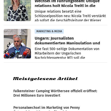
Wechsel im Führungsteam: Unique
relations holt Nicola Treitl in die
Geschäftsleitung
Unique relations besetzt eine
Schlüsselposition neu: Nicola Treitl verstärkt
ab sofort die Geschäftsleitung der Wiener
PR-Agentur an der Seite von Josef Kalina und
Anna Kalina-Mahr.
MARKETING & MEDIA
Ungarn: Journalisten
dokumentierten Manipulation und
Zensur
Eine fast 500-seitige Dokumentation von
Mitarbeitern der Ungarischen
Nachrichtenagentur MTI soll die
systematische Nachrichten-Manipulation und
Zensur bei der Agentur während der Zeit
Meistgelesene Artikel
Falkensteiner Camping Wörthersee offiziell eröffnet:
Drei Millionen Euro investiert
Personalwechsel im Marketing von Penny