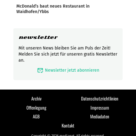
McDonald’s baut neues Restaurant in
Waidhofen/Ybbs
newsletter
Mit unseren News bleiben Sie am Puls der Zeit!
Melden Sie sich jetzt für unseren gratis Newsletter
an.
mark_email_read
Newsletter jetzt abonnieren
Archiv
Datenschutzrichtlinien
Offenlegung
Impressum
AGB
Mediadaten
Kontakt
Copyright © 2026 medianet. All rights reserved.