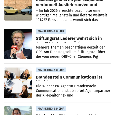
verdoppelt Auslieferungen und
überschreitet die 100.000er-Marke
– Im Juli 2026 erreichte Leapmotor einen
wichtigen Meilenstein und lieferte weltweit
101.267 Fahrzeuge aus, womit sich das
Ergebnis gegenüber Juli 2025 mehr als
verdoppelte (+102
MARKETING & MEDIA
Stiftungsrat Lederer wehrt sich in
den SN gegen Vorwürfe
Mehrere Themen beschäftigen derzeit den
ORF. Am Dienstag soll im Stiftungsrat über
die vom neuen ORF-Chef Clemens Pig
vorgeschlagenen Besetzungen für die
Direktionen abgestimmt werden.
MARKETING & MEDIA
Brandenstein Communications ist
künftig Partner von OtterlyAI
Die Wiener PR-Agentur Brandenstein
Communications ist ab sofort Agenturpartner
der KI-Monitoring- und
Optimierungsplattform OtterlyAI. Damit baut
die Agentur ihr Leistungsportfolio
MARKETING & MEDIA