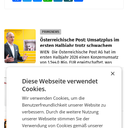
PRIMENEWS
Österreichische Post: Umsatzplus im
ersten Halbjahr trotz schwachem
Briefgeschäft
WIEN Die Österreichische Post AG hat im
ersten Halbjahr 2026 einen Konzernumsatz
von 1.544,0 Mio. EUR erwirtschaftet, was
einem Plus von 3,8 Prozent gegenüber dem
×
Vergleichszeitraum
MARKETING & MEDIA
Diese Webseite verwendet
ProSiebenSat.1 spart und macht
Cookies.
überraschend viel Gewinn
UNTERFÖHRING/MAILAND/AMSTERDAM. Der
Wir verwenden Cookies, um die
Fernsehkonzern ProSiebenSat.1 hat im
Frühjahr dank Kostensenkungen operativ
Benutzerfreundlichkeit unserer Website zu
wieder Gewinn gemacht und die
verbessern. Durch die weitere Nutzung
Markterwartung deutlich übertroffen.
unserer Webseite stimmen Sie der
RETAIL
Verwendung von Cookies gemäß unserer
Eine Bühne für Zirkularität: ARA und