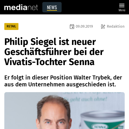
menu
NEWS
Menü
event
draw
09.09.2019
Redaktion
RETAIL
Philip Siegel ist neuer
Geschäftsführer bei der
Vivatis-Tochter Senna
Er folgt in dieser Position Walter Trybek, der
aus dem Unternehmen ausgeschieden ist.