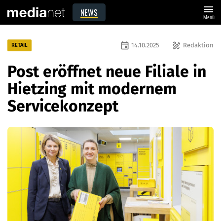
menu
NEWS
Menü
event
draw
14.10.2025
Redaktion
RETAIL
Post eröffnet neue Filiale in
Hietzing mit modernem
Servicekonzept