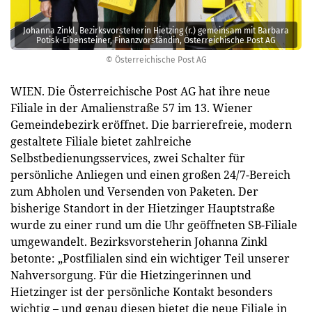
Johanna Zinkl, Bezirksvorsteherin Hietzing (r.) gemeinsam mit Barbara
Potisk-Eibensteiner, Finanzvorständin, Österreichische Post AG
© Österreichische Post AG
WIEN. Die Österreichische Post AG hat ihre neue
Filiale in der Amalienstraße 57 im 13. Wiener
Gemeindebezirk eröffnet. Die barrierefreie, modern
gestaltete Filiale bietet zahlreiche
Selbstbedienungsservices, zwei Schalter für
persönliche Anliegen und einen großen 24/7-Bereich
zum Abholen und Versenden von Paketen. Der
bisherige Standort in der Hietzinger Hauptstraße
wurde zu einer rund um die Uhr geöffneten SB-Filiale
umgewandelt. Bezirksvorsteherin Johanna Zinkl
betonte: „Postfilialen sind ein wichtiger Teil unserer
Nahversorgung. Für die Hietzingerinnen und
Hietzinger ist der persönliche Kontakt besonders
wichtig – und genau diesen bietet die neue Filiale in