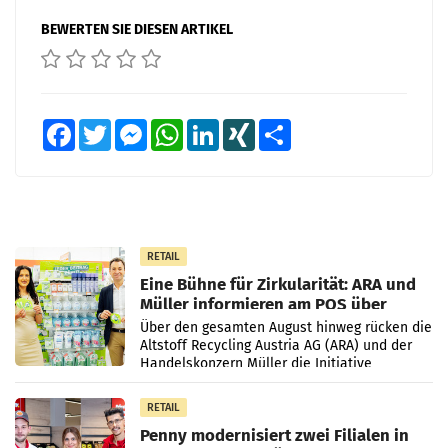
BEWERTEN SIE DIESEN ARTIKEL
Facebook
Twitter
Messenger
WhatsApp
LinkedIn
XING
Teilen
RETAIL
Eine Bühne für Zirkularität: ARA und
Müller informieren am POS über
Kreislauffähigkeit
Über den gesamten August hinweg rücken die
Altstoff Recycling Austria AG (ARA) und der
Handelskonzern Müller die Initiative
„Kreislauf-Helden“ in allen österreichischen
Müller-Filialen
RETAIL
Penny modernisiert zwei Filialen in