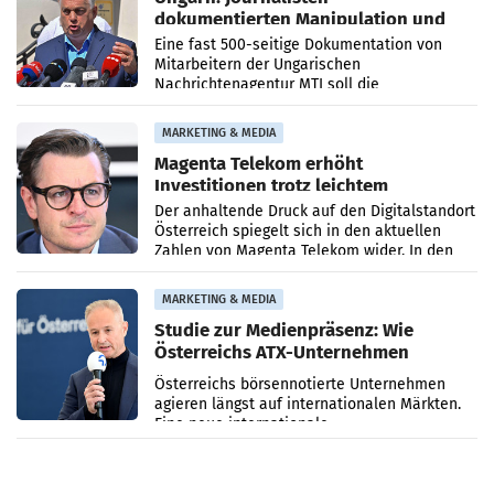
dokumentierten Manipulation und
Zensur
Eine fast 500-seitige Dokumentation von
Mitarbeitern der Ungarischen
Nachrichtenagentur MTI soll die
systematische Nachrichten-Manipulation und
Zensur bei der Agentur während der Zeit
MARKETING & MEDIA
Magenta Telekom erhöht
Investitionen trotz leichtem
Umsatzrückgang
Der anhaltende Druck auf den Digitalstandort
Österreich spiegelt sich in den aktuellen
Zahlen von Magenta Telekom wider. In den
ersten sechs Monaten des laufenden Jahres
verzeichnete
MARKETING & MEDIA
Studie zur Medienpräsenz: Wie
Österreichs ATX-Unternehmen
international wahrgenommen
Österreichs börsennotierte Unternehmen
werden
agieren längst auf internationalen Märkten.
Eine neue internationale
Medienresonanzanalyse untersucht die
weltweite Berichterstattung über