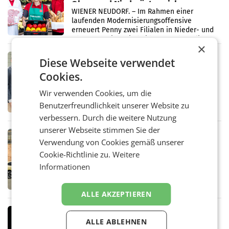
Ober- und Niederösterreich
WIENER NEUDORF. – Im Rahmen einer
laufenden Modernisierungsoffensive
erneuert Penny zwei Filialen in Nieder- und
Oberösterreich. Die beiden Standorte liegen
×
in Haag sowie im rund
RETAIL
Diese Webseite verwendet
Alles bereit für den Wechsel: Jürgen
Cookies.
Albrecht setzt ab 1.1.2027 auf Adeg
WIENER NEUDORF. – Die geplante
Wir verwenden Cookies, um die
Zusammenarbeit zwischen Adeg und dem
Benutzerfreundlichkeit unserer Website zu
Vorarlberger Kaufmann Jürgen Albrecht ist
kartellrechtlich freigegeben: Die
verbessern. Durch die weitere Nutzung
Bundeswettbewerbsbehörde und der
unserer Webseite stimmen Sie der
Bundeskartellanwalt
MOBILITY BUSINESS
Verwendung von Cookies gemäß unserer
Rekordergebnis im Juli: Leapmotor
Cookie-Richtlinie zu.
Weitere
verdoppelt Auslieferungen und
Informationen
überschreitet die 100.000er-Marke
– Im Juli 2026 erreichte Leapmotor einen
wichtigen Meilenstein und lieferte weltweit
101.267 Fahrzeuge aus, womit sich das
ALLE AKZEPTIEREN
Ergebnis gegenüber Juli 2025 mehr als
verdoppelte (+102
MARKETING & MEDIA
ALLE ABLEHNEN
Stiftungsrat Lederer wehrt sich in