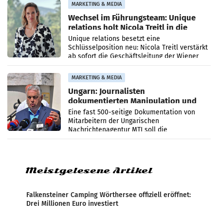
MARKETING & MEDIA
Wechsel im Führungsteam: Unique
relations holt Nicola Treitl in die
Geschäftsleitung
Unique relations besetzt eine
Schlüsselposition neu: Nicola Treitl verstärkt
ab sofort die Geschäftsleitung der Wiener
PR-Agentur an der Seite von Josef Kalina und
Anna Kalina-Mahr.
MARKETING & MEDIA
Ungarn: Journalisten
dokumentierten Manipulation und
Zensur
Eine fast 500-seitige Dokumentation von
Mitarbeitern der Ungarischen
Nachrichtenagentur MTI soll die
systematische Nachrichten-Manipulation und
Zensur bei der Agentur während der Zeit
Meistgelesene Artikel
Falkensteiner Camping Wörthersee offiziell eröffnet:
Drei Millionen Euro investiert