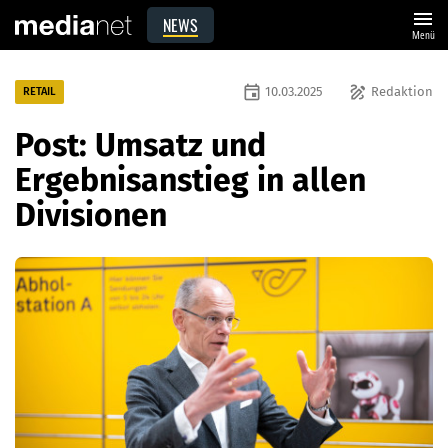
menu
NEWS
Menü
event
draw
10.03.2025
Redaktion
RETAIL
Post: Umsatz und
Ergebnisanstieg in allen
Divisionen