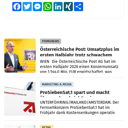
Facebook
Twitter
Messenger
WhatsApp
LinkedIn
XING
Teilen
PRIMENEWS
Österreichische Post: Umsatzplus im
ersten Halbjahr trotz schwachem
Briefgeschäft
WIEN Die Österreichische Post AG hat im
ersten Halbjahr 2026 einen Konzernumsatz
von 1.544,0 Mio. EUR erwirtschaftet, was
einem Plus von 3,8 Prozent gegenüber dem
Vergleichszeitraum
MARKETING & MEDIA
ProSiebenSat.1 spart und macht
überraschend viel Gewinn
UNTERFÖHRING/MAILAND/AMSTERDAM. Der
Fernsehkonzern ProSiebenSat.1 hat im
Frühjahr dank Kostensenkungen operativ
wieder Gewinn gemacht und die
Markterwartung deutlich übertroffen.
RETAIL