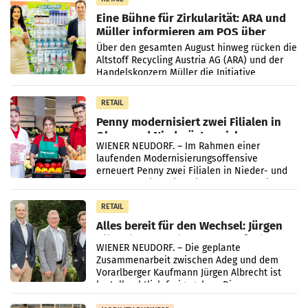
Eine Bühne für Zirkularität: ARA und
Müller informieren am POS über
Kreislauffähigkeit
Über den gesamten August hinweg rücken die
Altstoff Recycling Austria AG (ARA) und der
Handelskonzern Müller die Initiative
„Kreislauf-Helden“ in allen österreichischen
Müller-Filialen
RETAIL
Penny modernisiert zwei Filialen in
Ober- und Niederösterreich
WIENER NEUDORF. – Im Rahmen einer
laufenden Modernisierungsoffensive
erneuert Penny zwei Filialen in Nieder- und
Oberösterreich. Die beiden Standorte liegen
in Haag sowie im rund
RETAIL
Alles bereit für den Wechsel: Jürgen
Albrecht setzt ab 1.1.2027 auf Adeg
WIENER NEUDORF. – Die geplante
Zusammenarbeit zwischen Adeg und dem
Vorarlberger Kaufmann Jürgen Albrecht ist
kartellrechtlich freigegeben: Die
Bundeswettbewerbsbehörde und der