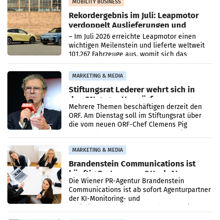
Bundeskartellanwalt
MOBILITY BUSINESS
Rekordergebnis im Juli: Leapmotor
verdoppelt Auslieferungen und
überschreitet die 100.000er-Marke
– Im Juli 2026 erreichte Leapmotor einen
wichtigen Meilenstein und lieferte weltweit
101.267 Fahrzeuge aus, womit sich das
Ergebnis gegenüber Juli 2025 mehr als
verdoppelte (+102
MARKETING & MEDIA
Stiftungsrat Lederer wehrt sich in
den SN gegen Vorwürfe
Mehrere Themen beschäftigen derzeit den
ORF. Am Dienstag soll im Stiftungsrat über
die vom neuen ORF-Chef Clemens Pig
vorgeschlagenen Besetzungen für die
Direktionen abgestimmt werden.
MARKETING & MEDIA
Brandenstein Communications ist
künftig Partner von OtterlyAI
Die Wiener PR-Agentur Brandenstein
Communications ist ab sofort Agenturpartner
der KI-Monitoring- und
Optimierungsplattform OtterlyAI. Damit baut
die Agentur ihr Leistungsportfolio