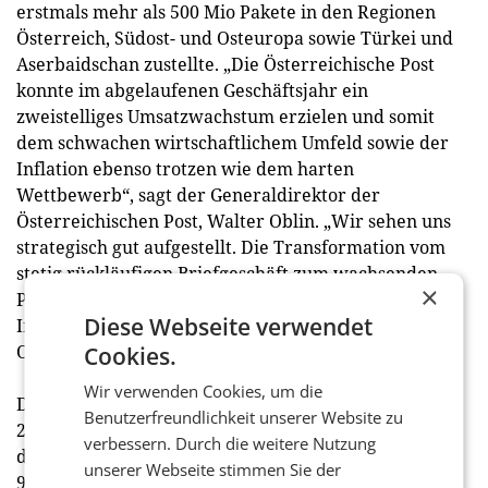
erstmals mehr als 500 Mio Pakete in den Regionen
Österreich, Südost- und Osteuropa sowie Türkei und
Aserbaidschan zustellte. „Die Österreichische Post
konnte im abgelaufenen Geschäftsjahr ein
zweistelliges Umsatzwachstum erzielen und somit
dem schwachen wirtschaftlichem Umfeld sowie der
Inflation ebenso trotzen wie dem harten
Wettbewerb“, sagt der Generaldirektor der
Österreichischen Post, Walter Oblin. „Wir sehen uns
strategisch gut aufgestellt. Die Transformation vom
stetig rückläufigen Briefgeschäft zum wachsenden
×
Paketgeschäft und somit auch zu mehr
Diese Webseite verwendet
Internationalisierung schreitet gut voran“, so Walter
Oblin weiter.
Cookies.
Wir verwenden Cookies, um die
Die Umsatzerlöse des Post-Konzerns erhöhten sich
Benutzerfreundlichkeit unserer Website zu
2024 um +13,9 % auf 3.123,1 Mio EUR. Auch exklusive
verbessern. Durch die weitere Nutzung
des Umsatzes in der Türkei betrug der Umsatzanstieg
unserer Webseite stimmen Sie der
9,2 %. In allen Divisionen wurde im Laufe des