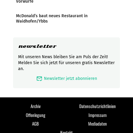
Vorwürfe
McDonald’s baut neues Restaurant in
Waidhofen/Ybbs
newsletter
Mit unseren News bleiben Sie am Puls der Zeit!
Melden Sie sich jetzt für unseren gratis Newsletter
an.
mark_email_read
Newsletter jetzt abonnieren
Archiv
Datenschutzrichtlinien
Offenlegung
Impressum
AGB
Mediadaten
Kontakt