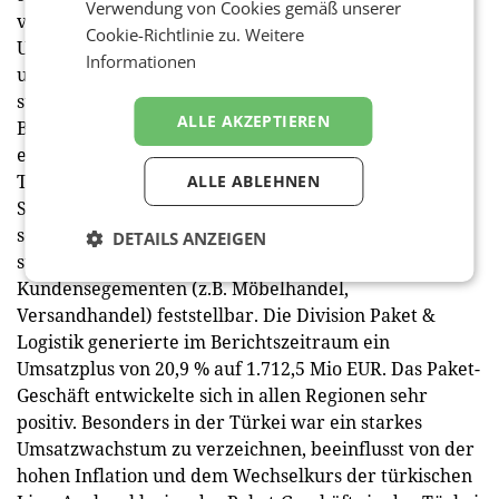
Verwendung von Cookies gemäß unserer
vergangenen Jahres ein Anstieg verzeichnet. Der
Cookie-Richtlinie zu.
Weitere
Umsatz der Division Brief & Werbepost erhöhte sich
Informationen
um 4,1 % auf 1.239,8 Mio EUR und ist geprägt vom
strukturellen Rückgang des adressierten
ALLE AKZEPTIEREN
Briefvolumens in Höhe von 6 % bedingt durch die
elektronische Substitution. Positiv wirkten die
Tarifanpassungen per 1. September 2023 sowie das
ALLE ABLEHNEN
Superwahljahr 2024. In der Werbepost war ein
schwaches konjunkturelles Umfeld mit einem
DETAILS ANZEIGEN
strukturellen Rückgang in bestimmten
Kundensegementen (z.B. Möbelhandel,
Versandhandel) feststellbar. Die Division Paket &
Logistik generierte im Berichtszeitraum ein
Umsatzplus von 20,9 % auf 1.712,5 Mio EUR. Das Paket-
Geschäft entwickelte sich in allen Regionen sehr
positiv. Besonders in der Türkei war ein starkes
Umsatzwachstum zu verzeichnen, beeinflusst von der
hohen Inflation und dem Wechselkurs der türkischen