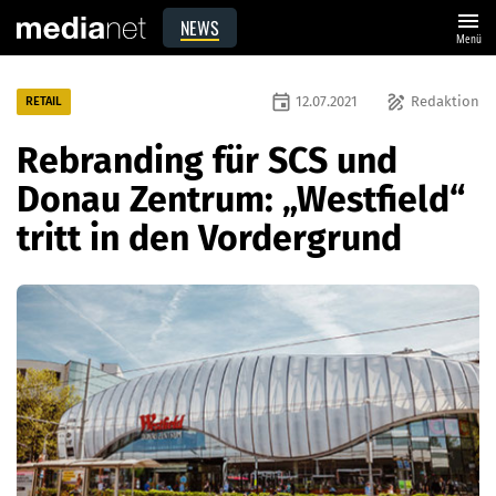
menu
NEWS
Menü
event
draw
12.07.2021
Redaktion
RETAIL
Rebranding für SCS und
Donau Zentrum: „Westfield“
tritt in den Vordergrund