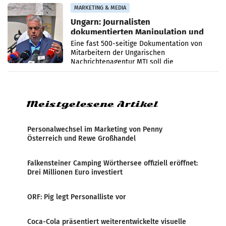
Anna Kalina-Mahr.
MARKETING & MEDIA
Ungarn: Journalisten
dokumentierten Manipulation und
Zensur
Eine fast 500-seitige Dokumentation von
Mitarbeitern der Ungarischen
Nachrichtenagentur MTI soll die
systematische Nachrichten-Manipulation und
Zensur bei der Agentur während der Zeit
Meistgelesene Artikel
Personalwechsel im Marketing von Penny
Österreich und Rewe Großhandel
Falkensteiner Camping Wörthersee offiziell eröffnet:
Drei Millionen Euro investiert
ORF: Pig legt Personalliste vor
Coca-Cola präsentiert weiterentwickelte visuelle