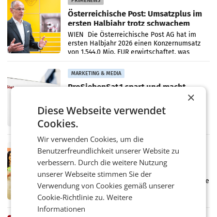
PRIMENEWS
Österreichische Post: Umsatzplus im
ersten Halbjahr trotz schwachem
Briefgeschäft
WIEN Die Österreichische Post AG hat im
ersten Halbjahr 2026 einen Konzernumsatz
von 1.544,0 Mio. EUR erwirtschaftet, was
einem Plus von 3,8 Prozent gegenüber dem
Vergleichszeitraum
MARKETING & MEDIA
ProSiebenSat.1 spart und macht
×
überraschend viel Gewinn
UNTERFÖHRING/MAILAND/AMSTERDAM. Der
Diese Webseite verwendet
Fernsehkonzern ProSiebenSat.1 hat im
Cookies.
Frühjahr dank Kostensenkungen operativ
wieder Gewinn gemacht und die
Wir verwenden Cookies, um die
Markterwartung deutlich übertroffen.
RETAIL
Benutzerfreundlichkeit unserer Website zu
Eine Bühne für Zirkularität: ARA und
verbessern. Durch die weitere Nutzung
Müller informieren am POS über
unserer Webseite stimmen Sie der
Kreislauffähigkeit
Über den gesamten August hinweg rücken die
Verwendung von Cookies gemäß unserer
Altstoff Recycling Austria AG (ARA) und der
Cookie-Richtlinie zu.
Weitere
Handelskonzern Müller die Initiative
„Kreislauf-Helden“ in allen österreichischen
Informationen
Müller-Filialen