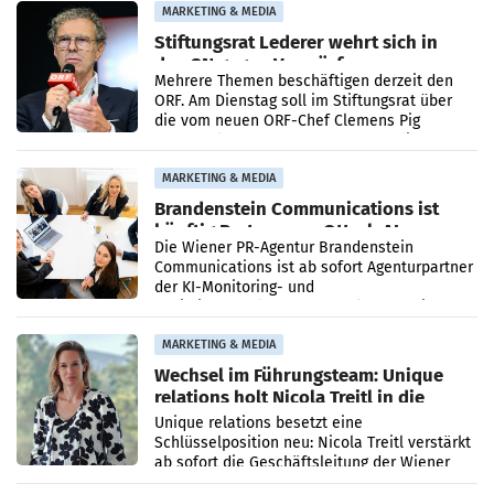
verdoppelte (+102
MARKETING & MEDIA
Stiftungsrat Lederer wehrt sich in
den SN gegen Vorwürfe
Mehrere Themen beschäftigen derzeit den
ORF. Am Dienstag soll im Stiftungsrat über
die vom neuen ORF-Chef Clemens Pig
vorgeschlagenen Besetzungen für die
Direktionen abgestimmt werden.
MARKETING & MEDIA
Brandenstein Communications ist
künftig Partner von OtterlyAI
Die Wiener PR-Agentur Brandenstein
Communications ist ab sofort Agenturpartner
der KI-Monitoring- und
Optimierungsplattform OtterlyAI. Damit baut
die Agentur ihr Leistungsportfolio
MARKETING & MEDIA
Wechsel im Führungsteam: Unique
relations holt Nicola Treitl in die
Geschäftsleitung
Unique relations besetzt eine
Schlüsselposition neu: Nicola Treitl verstärkt
ab sofort die Geschäftsleitung der Wiener
PR-Agentur an der Seite von Josef Kalina und