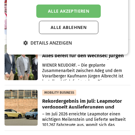
RETAIL
Penny modernisiert zwei Filialen in
ALLE AKZEPTIEREN
Ober- und Niederösterreich
WIENER NEUDORF. – Im Rahmen einer
laufenden Modernisierungsoffensive
ALLE ABLEHNEN
erneuert Penny zwei Filialen in Nieder- und
Oberösterreich. Die beiden Standorte liegen
in Haag sowie im rund
DETAILS ANZEIGEN
RETAIL
Alles bereit für den Wechsel: Jürgen
Albrecht setzt ab 1.1.2027 auf Adeg
WIENER NEUDORF. – Die geplante
Zusammenarbeit zwischen Adeg und dem
Vorarlberger Kaufmann Jürgen Albrecht ist
kartellrechtlich freigegeben: Die
Bundeswettbewerbsbehörde und der
Bundeskartellanwalt
MOBILITY BUSINESS
Rekordergebnis im Juli: Leapmotor
verdoppelt Auslieferungen und
überschreitet die 100.000er-Marke
– Im Juli 2026 erreichte Leapmotor einen
wichtigen Meilenstein und lieferte weltweit
101.267 Fahrzeuge aus, womit sich das
Ergebnis gegenüber Juli 2025 mehr als