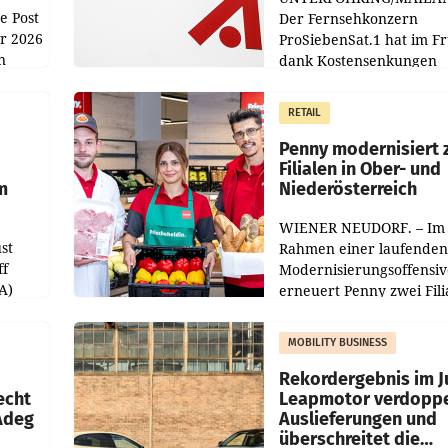
e Post
Der Fernsehkonzern
hr 2026
ProSiebenSat.1 hat im F
n
dank Kostensenkungen
operativ wieder Gewinn
m Plus
gemacht und die
RETAIL
er
Markterwartung deutlic
übertroffen.
Penny modernisiert 
Filialen in Ober- und
m
Niederösterreich
WIENER NEUDORF. – Im
st
Rahmen einer laufenden
ff
Modernisierungsoffensiv
A)
erneuert Penny zwei Fili
Nieder- und Oberösterre
slauf-
Die beiden Standorte lie
MOBILITY BUSINESS
Haag sowie im rund
ilialen
Rekordergebnis im Ju
echt
Leapmotor verdoppe
 Adeg
Auslieferungen und
überschreitet die