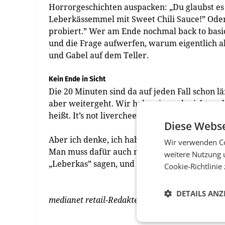
Horrorgeschichten auspacken: „Du glaubst es 
Leberkässemmel mit Sweet Chili Sauce!” Oder
probiert.” Wer am Ende nochmal back to basic
und die Frage aufwerfen, warum eigentlich al
und Gabel auf dem Teller.
Kein Ende in Sicht
Die 20 Minuten sind da auf jeden Fall schon lä
aber weitergeht. Wir haben ja noch nicht mal
heißt. It’s not livercheese, my dear!
Diese Webse
Aber ich denke, ich habe hier genug gesagt. 
Wir verwenden Co
Man muss dafür auch nicht extra den richti
weitere Nutzung 
„Leberkas” sagen, und das Gespräch wird begi
Cookie-Richtlinie
DETAILS ANZ
medianet retail-Redakteurin Anna Muhr ist be