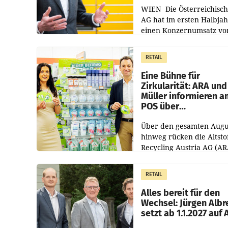
WIEN Die Österreichisch
AG hat im ersten Halbja
einen Konzernumsatz vo
1.544,0 Mio. EUR
erwirtschaftet, was eine
RETAIL
von 3,8 Prozent gegenüb
dem Vergleichszeitraum
Eine Bühne für
Zirkularität: ARA und
Müller informieren a
POS über
Kreislauffähigkeit
Über den gesamten Augu
hinweg rücken die Altsto
Recycling Austria AG (AR
und der Handelskonzern
Müller die Initiative „Krei
RETAIL
Helden“ in allen
österreichischen Müller-F
Alles bereit für den
Wechsel: Jürgen Albr
setzt ab 1.1.2027 auf