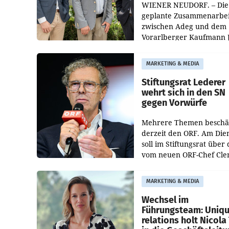
WIENER NEUDORF. – Die
geplante Zusammenarbei
zwischen Adeg und dem
Vorarlberger Kaufmann 
Albrecht ist kartellrechtl
freigegeben: Die
MARKETING & MEDIA
Bundeswettbewerbsbeh
und der Bundeskartellan
Stiftungsrat Lederer
wehrt sich in den SN
gegen Vorwürfe
Mehrere Themen beschä
derzeit den ORF. Am Die
soll im Stiftungsrat über 
vom neuen ORF-Chef Cl
Pig vorgeschlagenen
Besetzungen für die
MARKETING & MEDIA
Direktionen abgestimmt
werden.
Wechsel im
Führungsteam: Uniq
relations holt Nicola 