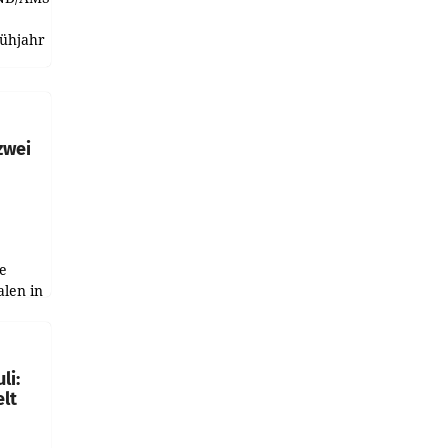
rühjahr
h
zwei
e
alen in
ich.
gen in
li:
lt