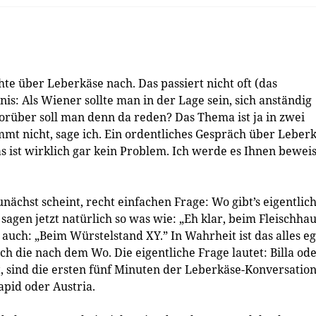
e über Leberkäse nach. Das passiert nicht oft (das
is: Als Wiener sollte man in der Lage sein, sich anständig
orüber soll man denn da reden? Das Thema ist ja in zwei
immt nicht, sage ich. Ein ordentliches Gespräch über Leber
s ist wirklich gar kein Problem. Ich werde es Ihnen bewei
nächst scheint, recht einfachen Frage: Wo gibt’s eigentlic
gen jetzt natürlich so was wie: „Eh klar, beim Fleischha
 auch: „Beim Würstelstand XY.” In Wahrheit ist das alles eg
ich die nach dem Wo. Die eigentliche Frage lautet: Billa od
, sind die ersten fünf Minuten der Leberkäse-Konversatio
Rapid oder Austria.