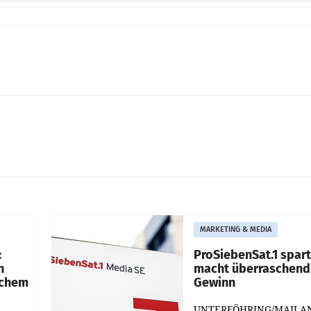
MARKETING & MEDIA
:
ProSiebenSat.1 spar
n
macht überraschend 
achem
Gewinn
UNTERFÖHRING/MAILA