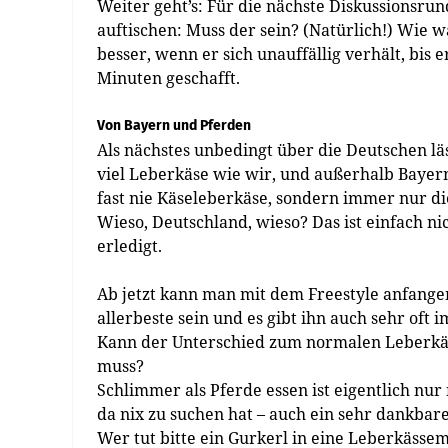
Weiter geht’s: Für die nächste Diskussionsr
auftischen: Muss der sein? (Natürlich!) Wie wa
besser, wenn er sich unauffällig verhält, bis
Minuten geschafft.
Von Bayern und Pferden
Als nächstes unbedingt über die Deutschen lä
viel Leberkäse wie wir, und außerhalb Bayern
fast nie Käseleberkäse, sondern immer nur di
Wieso, Deutschland, wieso? Das ist einfach ni
erledigt.
Ab jetzt kann man mit dem Freestyle anfangen
allerbeste sein und es gibt ihn auch sehr oft 
Kann der Unterschied zum normalen Leberkäse
muss?
Schlimmer als Pferde essen ist eigentlich nu
da nix zu suchen hat – auch ein sehr dankbar
Wer tut bitte ein Gurkerl in eine Leberkässem