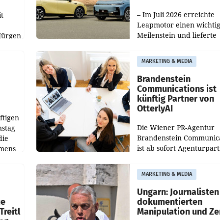
100.000er-Marke
– Im Juli 2026 erreichte
t
Leapmotor einen wichti
Meilenstein und lieferte
Jürgen
weltweit 101.267 Fahrze
ich
aus, womit sich das Erge
MARKETING & MEDIA
gegenüber Juli 2025 meh
örde
verdoppelte (+102
walt
Brandenstein
Communications ist
künftig Partner von
OtterlyAI
ftigen
Die Wiener PR-Agentur
nstag
Brandenstein Communica
die
ist ab sofort Agenturpar
emens
der KI-Monitoring- und
Optimierungsplattform
MARKETING & MEDIA
OtterlyAI. Damit baut di
Agentur ihr Leistungspor
Ungarn: Journalisten
ue
dokumentierten
Treitl
Manipulation und Ze