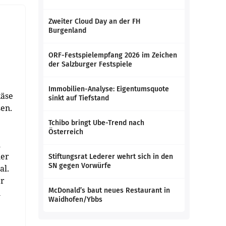
Zweiter Cloud Day an der FH
Burgenland
ORF-Festspielempfang 2026 im Zeichen
der Salzburger Festspiele
Immobilien-Analyse: Eigentumsquote
käse
sinkt auf Tiefstand
sen.
Tchibo bringt Ube-Trend nach
Österreich
h
uer
Stiftungsrat Lederer wehrt sich in den
SN gegen Vorwürfe
al.
er
McDonald’s baut neues Restaurant in
n
Waidhofen/Ybbs