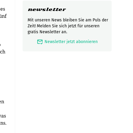
 es
newsletter
ünf
Mit unseren News bleiben Sie am Puls der
Zeit! Melden Sie sich jetzt für unseren
gratis Newsletter an.
mark_email_read
Newsletter jetzt abonnieren
o
uch
en
was
ns.