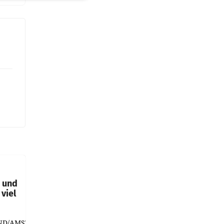
t und
viel
ND/AMSTERDAM.