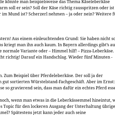
unde könnte man beispielsweise das Thema Käseleberkäse
rm soll er sein? Soll der Käse richtig rausspritzen oder ist
 er im Mund ist? Scherzerl nehmen – ja oder nein? Weitere f
stern! Aus einem einleuchtenden Grund: Sie haben nicht s
s kriegt man ihn auch kaum. In Bayern allerdings gibt’s a
e normale Variante oder – Himmel hilf! – Pizza-Leberkäse.
cht richtig! Darauf ein Handschlag. Wieder fünf Minuten ­
. Zum Beispiel über Pferdeleberkäse. Der soll ja der
im gut sortierten Würstelstand-Fachgeschäft. Aber im Ernst:
 so gravierend sein, dass man dafür ein echtes Pferd ess
r noch, wenn man etwas in die Leberkässemmel hineintut, 
es Topic für den lockeren Ausgang der Unterhaltung übrige
mel? Spätestens jetzt kann jeder auch seine