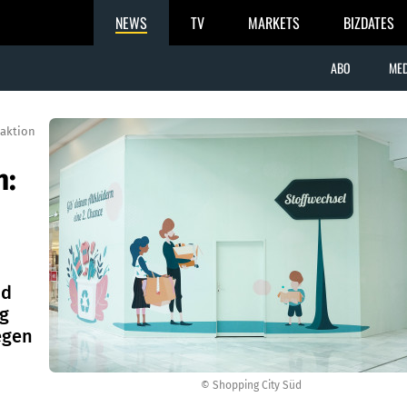
NEWS
TV
MARKETS
BIZDATES
ABO
MED
aktion
n:
üd
ng
egen
© Shopping City Süd