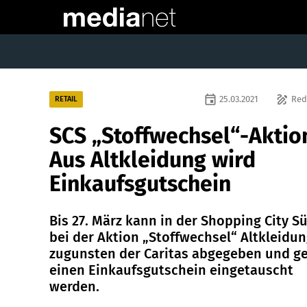
event
draw
25.03.2021
Red
RETAIL
SCS „Stoffwechsel“-Aktio
Aus Altkleidung wird
Einkaufsgutschein
Bis 27. März kann in der Shopping City S
bei der Aktion „Stoffwechsel“ Altkleidu
zugunsten der Caritas abgegeben und g
einen Einkaufsgutschein eingetauscht
werden.