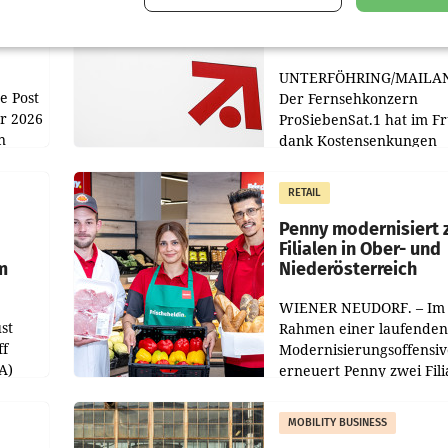
n
macht überraschend 
achem
Gewinn
UNTERFÖHRING/MAILA
e Post
Der Fernsehkonzern
hr 2026
ProSiebenSat.1 hat im F
n
dank Kostensenkungen
operativ wieder Gewinn
m Plus
gemacht und die
RETAIL
er
Markterwartung deutlic
übertroffen.
Penny modernisiert 
Filialen in Ober- und
m
Niederösterreich
WIENER NEUDORF. – Im
st
Rahmen einer laufenden
ff
Modernisierungsoffensiv
A)
erneuert Penny zwei Fili
Nieder- und Oberösterre
slauf-
Die beiden Standorte lie
MOBILITY BUSINESS
Haag sowie im rund