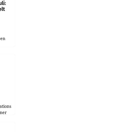
li:
lt
gen
uge
bnis
r als
tions
tner
e