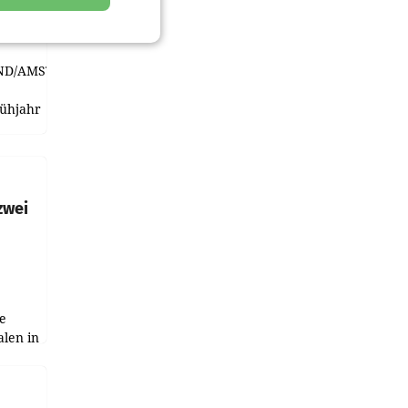
viel
ND/AMSTERDAM.
rühjahr
h
zwei
e
alen in
ich.
gen in