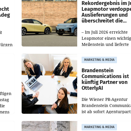
ilialen
Rekordergebnis im Ju
echt
Leapmotor verdoppe
 Adeg
Auslieferungen und
überschreitet die
100.000er-Marke
– Im Juli 2026 erreichte
t
Leapmotor einen wichti
Meilenstein und lieferte
Jürgen
weltweit 101.267 Fahrze
ich
aus, womit sich das Erge
MARKETING & MEDIA
gegenüber Juli 2025 meh
örde
verdoppelte (+102
walt
Brandenstein
Communications ist
künftig Partner von
OtterlyAI
ftigen
Die Wiener PR-Agentur
nstag
Brandenstein Communica
die
ist ab sofort Agenturpar
emens
der KI-Monitoring- und
Optimierungsplattform
MARKETING & MEDIA
OtterlyAI. Damit baut di