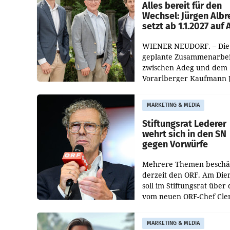
österreichischen Müller-F
Alles bereit für den
Wechsel: Jürgen Albr
setzt ab 1.1.2027 auf
WIENER NEUDORF. – Die
geplante Zusammenarbei
zwischen Adeg und dem
Vorarlberger Kaufmann 
Albrecht ist kartellrechtl
freigegeben: Die
MARKETING & MEDIA
Bundeswettbewerbsbeh
und der Bundeskartellan
Stiftungsrat Lederer
wehrt sich in den SN
gegen Vorwürfe
Mehrere Themen beschä
derzeit den ORF. Am Die
soll im Stiftungsrat über 
vom neuen ORF-Chef Cl
Pig vorgeschlagenen
Besetzungen für die
MARKETING & MEDIA
Direktionen abgestimmt