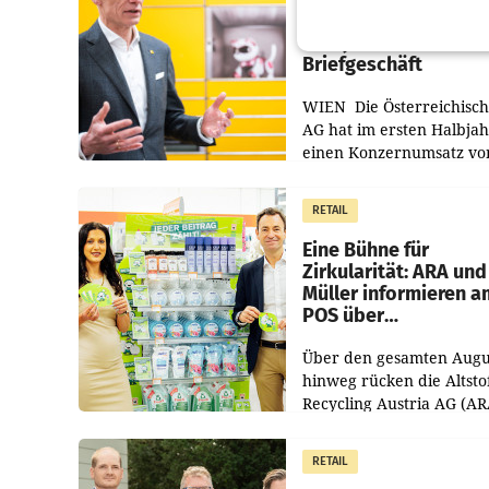
Umsatzplus im erste
Halbjahr trotz schw
Briefgeschäft
WIEN Die Österreichisch
AG hat im ersten Halbja
einen Konzernumsatz vo
1.544,0 Mio. EUR
erwirtschaftet, was eine
RETAIL
von 3,8 Prozent gegenüb
dem Vergleichszeitraum
Eine Bühne für
Zirkularität: ARA und
Müller informieren a
POS über
Kreislauffähigkeit
Über den gesamten Augu
hinweg rücken die Altsto
Recycling Austria AG (AR
und der Handelskonzern
Müller die Initiative „Krei
RETAIL
Helden“ in allen