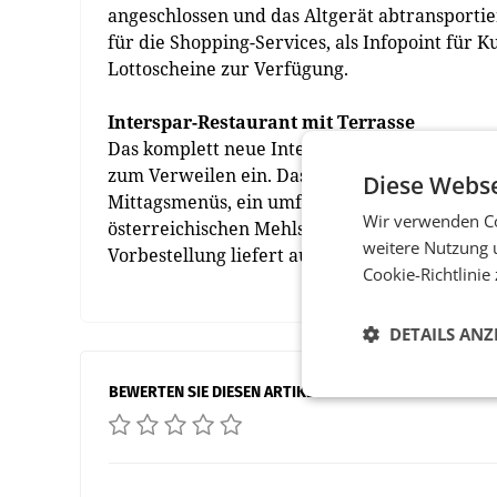
angeschlossen und das Altgerät abtransportie
für die Shopping-Services, als Infopoint für 
Lottoscheine zur Verfügung.
Interspar-Restaurant mit Terrasse
Das komplett neue Interspar-Restaurant lädt 
zum Verweilen ein. Das Essensangebot reicht
Diese Webse
Mittagsmenüs, ein umfassendes Salatbuffet, ei
Wir verwenden Co
österreichischen Mehlspeisen und Kaffeespezi
weitere Nutzung 
Vorbestellung liefert auf Wunsch Partybrezen
Cookie-Richtlinie
DETAILS ANZ
BEWERTEN SIE DIESEN ARTIKEL