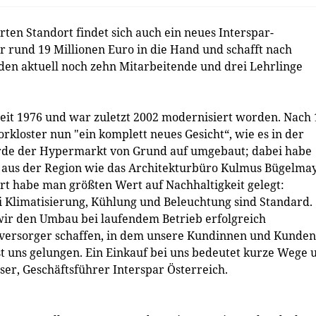
 Standort findet sich auch ein neues Interspar-
rund 19 Millionen Euro in die Hand und schafft nach
den aktuell noch zehn Mitarbeitende und drei Lehrlinge
 seit 1976 und war zuletzt 2002 modernisiert worden. Nach 
orkloster nun "ein komplett neues Gesicht“, wie es in der
rde der Hypermarkt von Grund auf umgebaut; dabei habe
r aus der Region wie das Architekturbüro Kulmus Bügelma
rt habe man größten Wert auf Nachhaltigkeit gelegt:
Klimatisierung, Kühlung und Beleuchtung sind Standard.
wir den Umbau bei laufendem Betrieb erfolgreich
lversorger schaffen, in dem unsere Kundinnen und Kunden
st uns gelungen. Ein Einkauf bei uns bedeutet kurze Wege 
ser, Geschäftsführer Interspar Österreich.