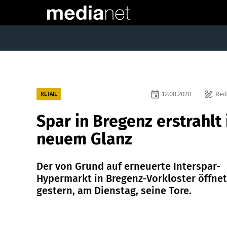
event
draw
12.08.2020
Red
RETAIL
Spar in Bregenz erstrahlt 
neuem Glanz
Der von Grund auf erneuerte Interspar-
Hypermarkt in Bregenz-Vorkloster öffne
gestern, am Dienstag, seine Tore.