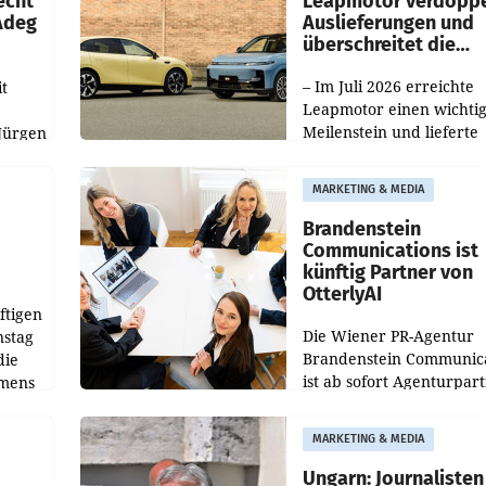
echt
Leapmotor verdoppe
 Adeg
Auslieferungen und
überschreitet die
100.000er-Marke
– Im Juli 2026 erreichte
t
Leapmotor einen wichti
Meilenstein und lieferte
Jürgen
weltweit 101.267 Fahrze
ich
aus, womit sich das Erge
MARKETING & MEDIA
gegenüber Juli 2025 meh
örde
verdoppelte (+102
walt
Brandenstein
Communications ist
künftig Partner von
OtterlyAI
ftigen
Die Wiener PR-Agentur
nstag
Brandenstein Communica
die
ist ab sofort Agenturpar
emens
der KI-Monitoring- und
Optimierungsplattform
MARKETING & MEDIA
OtterlyAI. Damit baut di
Agentur ihr Leistungspor
Ungarn: Journalisten