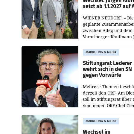
Wechsel: Jürgen Albr
setzt ab 1.1.2027 auf
WIENER NEUDORF. – Die
geplante Zusammenarbei
zwischen Adeg und dem
Vorarlberger Kaufmann 
Albrecht ist kartellrechtl
freigegeben: Die
MARKETING & MEDIA
Bundeswettbewerbsbeh
und der Bundeskartellan
Stiftungsrat Lederer
wehrt sich in den SN
gegen Vorwürfe
Mehrere Themen beschä
derzeit den ORF. Am Die
soll im Stiftungsrat über 
vom neuen ORF-Chef Cl
Pig vorgeschlagenen
Besetzungen für die
MARKETING & MEDIA
Direktionen abgestimmt
werden.
Wechsel im