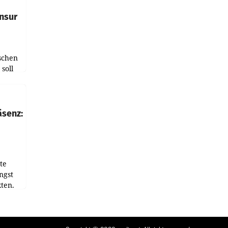
nsur
schen
soll
chten-
 bei
r Zeit
äsenz:
den
te
ngst
ten.