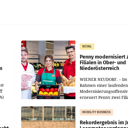
RETAIL
Penny modernisiert 
Filialen in Ober- und
m
Niederösterreich
WIENER NEUDORF. – Im
st
Rahmen einer laufenden
ff
Modernisierungsoffensiv
A)
erneuert Penny zwei Fili
Nieder- und Oberösterre
slauf-
Die beiden Standorte lie
MOBILITY BUSINESS
Haag sowie im rund
ilialen
Rekordergebnis im Ju