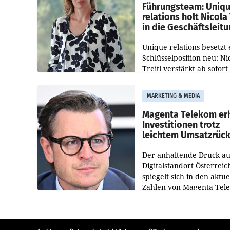
Führungsteam: Uniq
relations holt Nicola 
in die Geschäftsleit
Unique relations besetzt 
Schlüsselposition neu: Ni
Treitl verstärkt ab sofort
Geschäftsleitung der Wi
PR-Agentur an der Seite 
MARKETING & MEDIA
Josef Kalina und Anna Ka
Mahr.
Magenta Telekom er
Investitionen trotz
leichtem Umsatzrüc
Der anhaltende Druck au
Digitalstandort Österreic
spiegelt sich in den aktue
Zahlen von Magenta Tel
wider. In den ersten sec
Monaten des laufenden J
verzeichnete