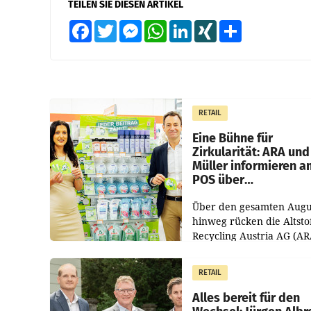
TEILEN SIE DIESEN ARTIKEL
Facebook
Twitter
Messenger
WhatsApp
LinkedIn
XING
Teilen
RETAIL
Eine Bühne für
Zirkularität: ARA und
Müller informieren a
POS über
Kreislauffähigkeit
Über den gesamten Augu
hinweg rücken die Altsto
Recycling Austria AG (AR
und der Handelskonzern
Müller die Initiative „Krei
RETAIL
Helden“ in allen
österreichischen Müller-F
Alles bereit für den