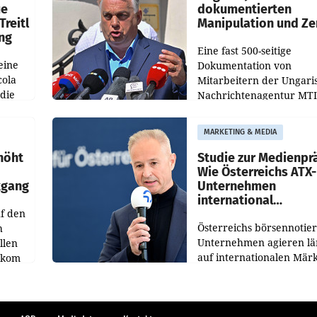
ue
dokumentierten
Treitl
Manipulation und Ze
ung
Eine fast 500-seitige
eine
Dokumentation von
cola
Mitarbeitern der Ungari
 die
Nachrichtenagentur MTI 
ener
die systematische Nachri
von
Manipulation und Zensur
MARKETING & MEDIA
lina-
der Agentur während de
höht
Studie zur Medienpr
Wie Österreichs ATX-
kgang
Unternehmen
international
f den
wahrgenommen wer
Österreichs börsennotier
h
Unternehmen agieren lä
llen
auf internationalen Märk
ekom
Eine neue internationale
hs
Medienresonanzanalyse
ahres
untersucht die weltweite
Berichterstattung über