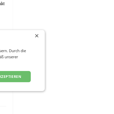
nkt
×
nde
sern. Durch die
er
äß unserer
KZEPTIEREN