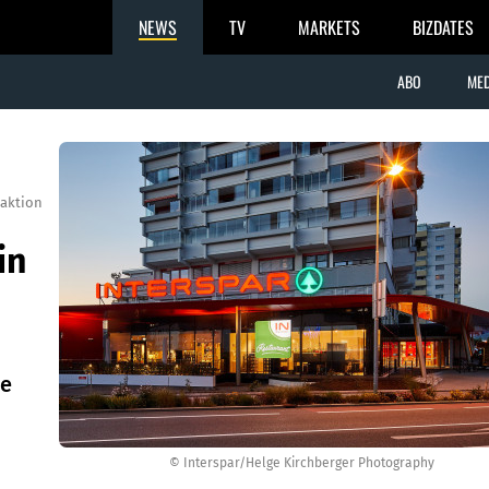
NEWS
TV
MARKETS
BIZDATES
ABO
MED
aktion
in
te
© Interspar/Helge Kirchberger Photography