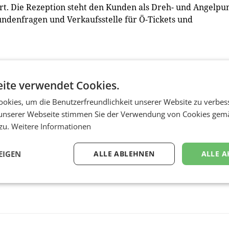
rt. Die Rezeption steht den Kunden als Dreh- und Angelpu
Kundenfragen und Verkaufsstelle für Ö-Tickets und
auf 148 Sitzplätzen im Restaurant und der Sonnenterrasse
 vom reichhaltigen Frühstücksbuffet über täglich wechsel
ite verwendet Cookies.
ne eigene Pastastation, eine Früchtebar bis hin zu
okies, um die Benutzerfreundlichkeit unserer Website zu verbes
alitäten vom Barista. Der Partyservice mit unkompliziert
unserer Webseite stimmen Sie der Verwendung von Cookies gem
, gemischte Platten und Brötchen nach Hause. (red)
 zu.
Weitere Informationen
EIGEN
ALLE ABLEHNEN
ALLE A