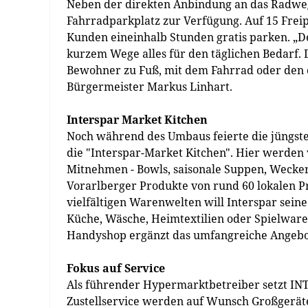
Neben der direkten Anbindung an das Radweg
Fahrradparkplatz zur Verfügung. Auf 15 Freip
Kunden eineinhalb Stunden gratis parken. „De
kurzem Wege alles für den täglichen Bedarf. 
Bewohner zu Fuß, mit dem Fahrrad oder den ö
Bürgermeister Markus Linhart.
Interspar Market Kitchen
Noch während des Umbaus feierte die jüngste
die "Interspar-Market Kitchen". Hier werde
Mitnehmen - Bowls, saisonale Suppen, Weckerl 
Vorarlberger Produkte von rund 60 lokalen 
vielfältigen Warenwelten will Interspar sein
Küche, Wäsche, Heimtextilien oder Spielware
Handyshop ergänzt das umfangreiche Angebo
Fokus auf Service
Als führender Hypermarktbetreiber setzt IN
Zustellservice werden auf Wunsch Großgerät