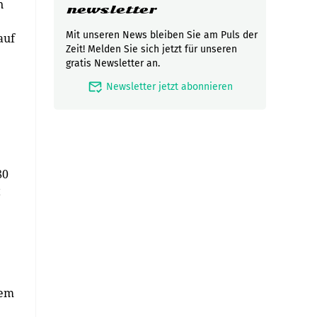
n
newsletter
Mit unseren News bleiben Sie am Puls der
auf
Zeit! Melden Sie sich jetzt für unseren
gratis Newsletter an.
mark_email_read
Newsletter jetzt abonnieren
:
80
t
nem