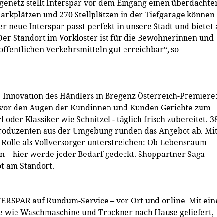
enetz stellt Interspar vor dem Eingang einen überdachte
arkplätzen und 270 Stellplätzen in der Tiefgarage können
r neue Interspar passt perfekt in unsere Stadt und bietet 
Der Standort im Vorkloster ist für die Bewohnerinnen und
ffentlichen Verkehrsmitteln gut erreichbar“, so
 Innovation des Händlers in Bregenz Österreich-Premiere
n vor den Augen der Kundinnen und Kunden Gerichte zum
oder Klassiker wie Schnitzel - täglich frisch zubereitet. 3
Produzenten aus der Umgebung runden das Angebot ab. Mi
e Rolle als Vollversorger unterstreichen: Ob Lebensraum
n – hier werde jeder Bedarf gedeckt. Shoppartner Saga
t am Standort.
TERSPAR auf Rundum-Service – vor Ort und online. Mit ei
e wie Waschmaschine und Trockner nach Hause geliefert,