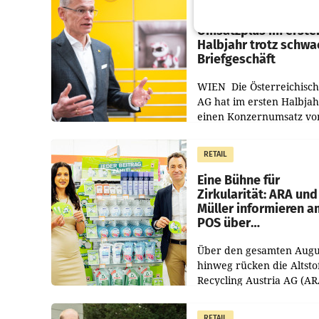
Österreichische Post
Umsatzplus im erste
Halbjahr trotz schw
Briefgeschäft
WIEN Die Österreichisch
AG hat im ersten Halbja
einen Konzernumsatz vo
1.544,0 Mio. EUR
erwirtschaftet, was eine
RETAIL
von 3,8 Prozent gegenüb
dem Vergleichszeitraum
Eine Bühne für
Zirkularität: ARA und
Müller informieren a
POS über
Kreislauffähigkeit
Über den gesamten Augu
hinweg rücken die Altsto
Recycling Austria AG (AR
und der Handelskonzern
Müller die Initiative „Krei
RETAIL