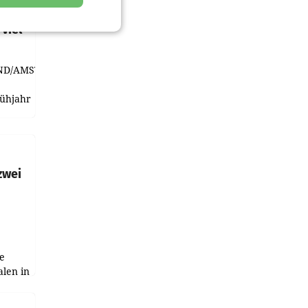
t und
viel
ND/AMSTERDAM.
rühjahr
h
zwei
e
alen in
ich.
gen in