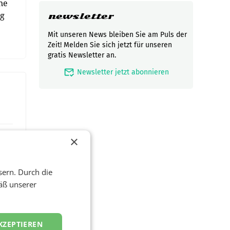
ne
ng
newsletter
Mit unseren News bleiben Sie am Puls der
Zeit! Melden Sie sich jetzt für unseren
gratis Newsletter an.
mark_email_read
Newsletter jetzt abonnieren
×
sern. Durch die
äß unserer
KZEPTIEREN