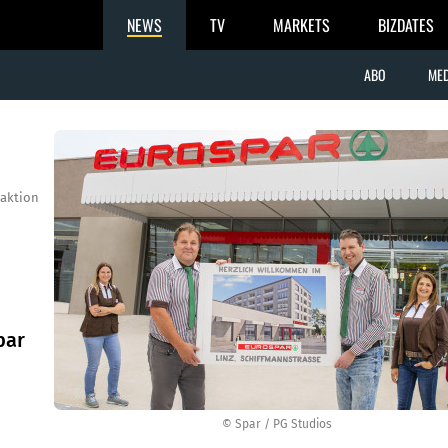
NEWS
TV
MARKETS
BIZDATES
ABO
MED
aktion
par
© Spar / PG Studios