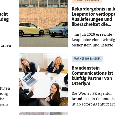
Haag sowie im rund
ilialen
Rekordergebnis im Ju
echt
Leapmotor verdoppe
 Adeg
Auslieferungen und
überschreitet die
100.000er-Marke
– Im Juli 2026 erreichte
t
Leapmotor einen wichti
Meilenstein und lieferte
Jürgen
weltweit 101.267 Fahrze
ich
aus, womit sich das Erge
MARKETING & MEDIA
gegenüber Juli 2025 meh
örde
verdoppelte (+102
walt
Brandenstein
Communications ist
künftig Partner von
OtterlyAI
ftigen
Die Wiener PR-Agentur
nstag
Brandenstein Communica
die
ist ab sofort Agenturpar
emens
der KI-Monitoring- und
Optimierungsplattform