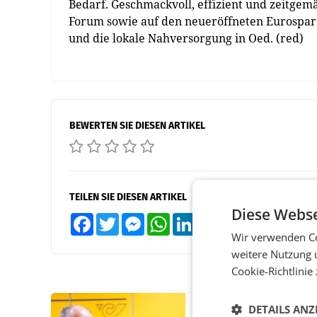
Bedarf. Geschmackvoll, effizient und zeitgemä
Forum sowie auf den neueröffneten Eurospar 
und die lokale Nahversorgung in Oed. (red)
BEWERTEN SIE DIESEN ARTIKEL
TEILEN SIE DIESEN ARTIKEL
Diese Webse
Facebook
Twitter
Messenger
WhatsApp
LinkedIn
XING
Teilen
Wir verwenden Co
weitere Nutzung 
Cookie-Richtlinie
DETAILS ANZ
PRIMENEWS