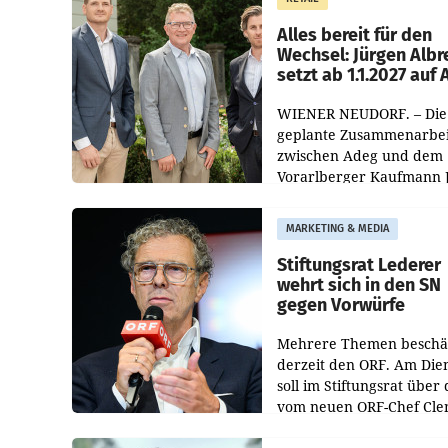
Helden“ in allen
österreichischen Müller-F
Alles bereit für den
Wechsel: Jürgen Albr
setzt ab 1.1.2027 auf
WIENER NEUDORF. – Die
geplante Zusammenarbei
zwischen Adeg und dem
Vorarlberger Kaufmann 
Albrecht ist kartellrechtl
freigegeben: Die
MARKETING & MEDIA
Bundeswettbewerbsbeh
und der Bundeskartellan
Stiftungsrat Lederer
wehrt sich in den SN
gegen Vorwürfe
Mehrere Themen beschä
derzeit den ORF. Am Die
soll im Stiftungsrat über 
vom neuen ORF-Chef Cl
Pig vorgeschlagenen