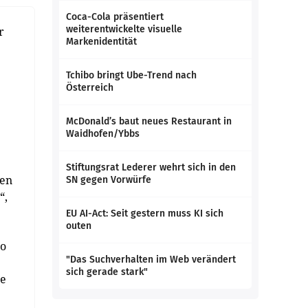
Coca-Cola präsentiert
weiterentwickelte visuelle
r
Markenidentität
Tchibo bringt Ube-Trend nach
Österreich
McDonald’s baut neues Restaurant in
Waidhofen/Ybbs
Stiftungsrat Lederer wehrt sich in den
uen
SN gegen Vorwürfe
“,
EU AI-Act: Seit gestern muss KI sich
outen
So
"Das Suchverhalten im Web verändert
sich gerade stark"
te