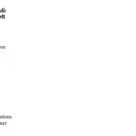
li:
lt
gen
uge
bnis
r als
tions
tner