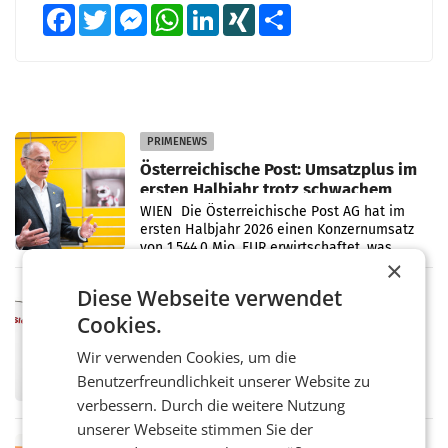
Facebook
Twitter
Messenger
WhatsApp
LinkedIn
XING
Teilen
PRIMENEWS
Österreichische Post: Umsatzplus im
ersten Halbjahr trotz schwachem
Briefgeschäft
WIEN Die Österreichische Post AG hat im
ersten Halbjahr 2026 einen Konzernumsatz
von 1.544,0 Mio. EUR erwirtschaftet, was
×
einem Plus von 3,8 Prozent gegenüber dem
Vergleichszeitraum
Diese Webseite verwendet
MARKETING & MEDIA
ProSiebenSat.1 spart und macht
Cookies.
überraschend viel Gewinn
UNTERFÖHRING/MAILAND/AMSTERDAM. Der
Wir verwenden Cookies, um die
Fernsehkonzern ProSiebenSat.1 hat im
Benutzerfreundlichkeit unserer Website zu
Frühjahr dank Kostensenkungen operativ
verbessern. Durch die weitere Nutzung
wieder Gewinn gemacht und die
Markterwartung deutlich übertroffen.
unserer Webseite stimmen Sie der
RETAIL