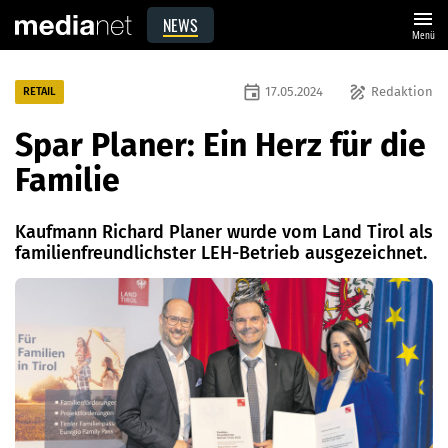
menu
NEWS
Menü
event
draw
17.05.2024
Redaktion
RETAIL
Spar Planer: Ein Herz für die
Familie
Kaufmann Richard Planer wurde vom Land Tirol als
familienfreundlichster LEH-Betrieb ausgezeichnet.