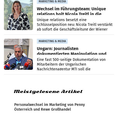
MARKETING & MEDIA
Wechsel im Führungsteam: Unique
relations holt Nicola Treitl in die
Geschäftsleitung
Unique relations besetzt eine
Schlüsselposition neu: Nicola Treitl verstärkt
ab sofort die Geschäftsleitung der Wiener
PR-Agentur an der Seite von Josef Kalina und
Anna Kalina-Mahr.
MARKETING & MEDIA
Ungarn: Journalisten
dokumentierten Manipulation und
Zensur
Eine fast 500-seitige Dokumentation von
Mitarbeitern der Ungarischen
Nachrichtenagentur MTI soll die
systematische Nachrichten-Manipulation und
Zensur bei der Agentur während der Zeit
Meistgelesene Artikel
Personalwechsel im Marketing von Penny
Österreich und Rewe Großhandel