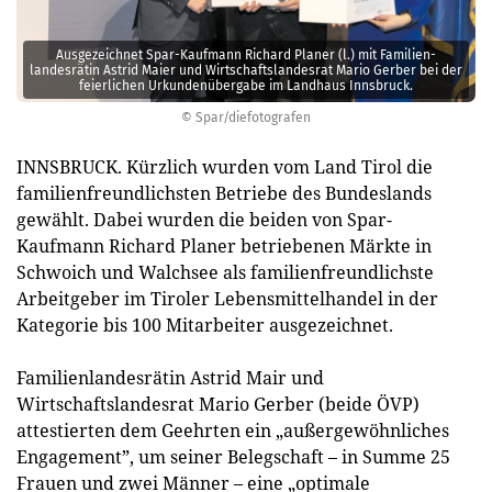
Ausgezeichnet Spar-Kaufmann Richard Planer (l.) mit Familien­
landesrätin Astrid Maier und Wirtschafts­landes­rat Mario Gerber bei der
feierlichen Urkundenüber­gabe im Landhaus Innsbruck.
© Spar/diefotografen
INNSBRUCK. Kürzlich wurden vom Land Tirol die
familienfreundlichsten Betriebe des Bundeslands
gewählt. Dabei wurden die beiden von Spar-
Kaufmann Richard Planer betriebenen Märkte in
Schwoich und Walchsee als familienfreundlichste
Arbeitgeber im Tiroler Lebensmittelhandel in der
Kategorie bis 100 Mitarbeiter ausgezeichnet.
Familienlandesrätin Astrid Mair und
Wirtschaftslandesrat Mario Gerber (beide ÖVP)
attestierten dem Geehrten ein „außergewöhnliches
Engagement”, um seiner Belegschaft – in Summe 25
Frauen und zwei Männer – eine „optimale