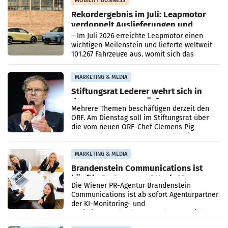
MOBILITY BUSINESS
Rekordergebnis im Juli: Leapmotor
verdoppelt Auslieferungen und
überschreitet die 100.000er-Marke
– Im Juli 2026 erreichte Leapmotor einen
wichtigen Meilenstein und lieferte weltweit
101.267 Fahrzeuge aus, womit sich das
Ergebnis gegenüber Juli 2025 mehr als
verdoppelte (+102
MARKETING & MEDIA
Stiftungsrat Lederer wehrt sich in
den SN gegen Vorwürfe
Mehrere Themen beschäftigen derzeit den
ORF. Am Dienstag soll im Stiftungsrat über
die vom neuen ORF-Chef Clemens Pig
vorgeschlagenen Besetzungen für die
Direktionen abgestimmt werden.
MARKETING & MEDIA
Brandenstein Communications ist
künftig Partner von OtterlyAI
Die Wiener PR-Agentur Brandenstein
Communications ist ab sofort Agenturpartner
der KI-Monitoring- und
Optimierungsplattform OtterlyAI. Damit baut
die Agentur ihr Leistungsportfolio