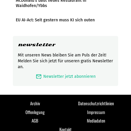
McDonald’s baut neues Restaurant in
Waidhofen/Ybbs
EU AI-Act: Seit gestern muss KI sich outen
newsletter
Mit unseren News bleiben Sie am Puls der Zeit!
Melden Sie sich jetzt für unseren gratis Newsletter
an.
mark_email_read
Newsletter jetzt abonnieren
Archiv
Datenschutzrichtlinien
Offenlegung
Impressum
AGB
Mediadaten
Kontakt