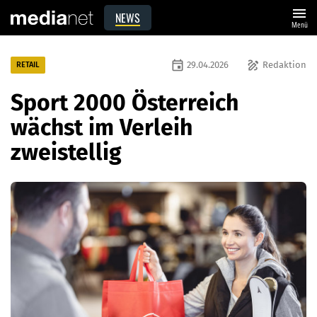
menu
NEWS
Menü
event
draw
29.04.2026
Redaktion
RETAIL
Sport 2000 Österreich
wächst im Verleih
zweistellig