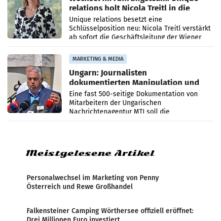
relations holt Nicola Treitl in die
Geschäftsleitung
Unique relations besetzt eine
Schlüsselposition neu: Nicola Treitl verstärkt
ab sofort die Geschäftsleitung der Wiener
PR-Agentur an der Seite von Josef Kalina und
Anna Kalina-Mahr.
MARKETING & MEDIA
Ungarn: Journalisten
dokumentierten Manipulation und
Zensur
Eine fast 500-seitige Dokumentation von
Mitarbeitern der Ungarischen
Nachrichtenagentur MTI soll die
systematische Nachrichten-Manipulation und
Zensur bei der Agentur während der Zeit
Meistgelesene Artikel
Personalwechsel im Marketing von Penny
Österreich und Rewe Großhandel
Falkensteiner Camping Wörthersee offiziell eröffnet:
Drei Millionen Euro investiert