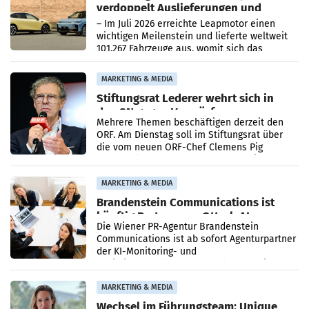
verdoppelt Auslieferungen und
überschreitet die 100.000er-Marke
– Im Juli 2026 erreichte Leapmotor einen
wichtigen Meilenstein und lieferte weltweit
101.267 Fahrzeuge aus, womit sich das
Ergebnis gegenüber Juli 2025 mehr als
verdoppelte (+102
MARKETING & MEDIA
Stiftungsrat Lederer wehrt sich in
den SN gegen Vorwürfe
Mehrere Themen beschäftigen derzeit den
ORF. Am Dienstag soll im Stiftungsrat über
die vom neuen ORF-Chef Clemens Pig
vorgeschlagenen Besetzungen für die
Direktionen abgestimmt werden.
MARKETING & MEDIA
Brandenstein Communications ist
künftig Partner von OtterlyAI
Die Wiener PR-Agentur Brandenstein
Communications ist ab sofort Agenturpartner
der KI-Monitoring- und
Optimierungsplattform OtterlyAI. Damit baut
die Agentur ihr Leistungsportfolio
MARKETING & MEDIA
Wechsel im Führungsteam: Unique