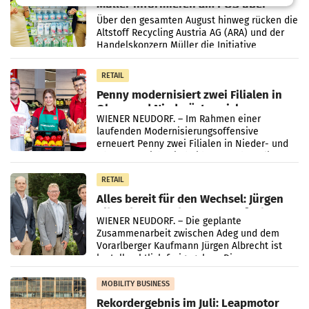
Müller informieren am POS über
Kreislauffähigkeit
Über den gesamten August hinweg rücken die
Altstoff Recycling Austria AG (ARA) und der
Handelskonzern Müller die Initiative
„Kreislauf-Helden“ in allen österreichischen
Müller-Filialen
RETAIL
Penny modernisiert zwei Filialen in
Ober- und Niederösterreich
WIENER NEUDORF. – Im Rahmen einer
laufenden Modernisierungsoffensive
erneuert Penny zwei Filialen in Nieder- und
Oberösterreich. Die beiden Standorte liegen
in Haag sowie im rund
RETAIL
Alles bereit für den Wechsel: Jürgen
Albrecht setzt ab 1.1.2027 auf Adeg
WIENER NEUDORF. – Die geplante
Zusammenarbeit zwischen Adeg und dem
Vorarlberger Kaufmann Jürgen Albrecht ist
kartellrechtlich freigegeben: Die
Bundeswettbewerbsbehörde und der
Bundeskartellanwalt
MOBILITY BUSINESS
Rekordergebnis im Juli: Leapmotor