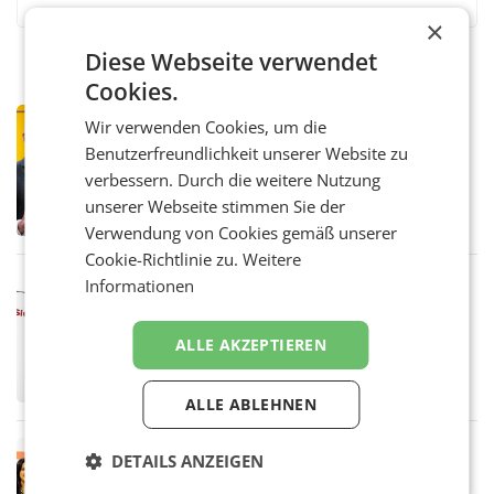
×
Diese Webseite verwendet
Cookies.
PRIMENEWS
Wir verwenden Cookies, um die
Österreichische Post: Umsatzplus im
Benutzerfreundlichkeit unserer Website zu
ersten Halbjahr trotz schwachem
verbessern. Durch die weitere Nutzung
Briefgeschäft
WIEN Die Österreichische Post AG hat im
unserer Webseite stimmen Sie der
ersten Halbjahr 2026 einen Konzernumsatz
Verwendung von Cookies gemäß unserer
von 1.544,0 Mio. EUR erwirtschaftet, was
einem Plus von 3,8 Prozent gegenüber dem
Cookie-Richtlinie zu.
Weitere
Vergleichszeitraum
Informationen
MARKETING & MEDIA
ProSiebenSat.1 spart und macht
überraschend viel Gewinn
ALLE AKZEPTIEREN
UNTERFÖHRING/MAILAND/AMSTERDAM. Der
Fernsehkonzern ProSiebenSat.1 hat im
Frühjahr dank Kostensenkungen operativ
ALLE ABLEHNEN
wieder Gewinn gemacht und die
Markterwartung deutlich übertroffen.
RETAIL
DETAILS ANZEIGEN
Eine Bühne für Zirkularität: ARA und