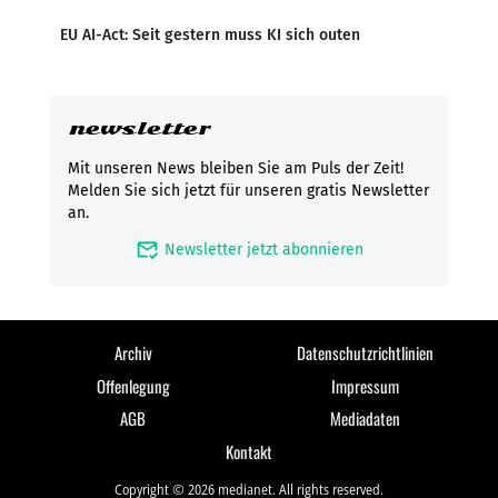
EU AI-Act: Seit gestern muss KI sich outen
newsletter
Mit unseren News bleiben Sie am Puls der Zeit!
Melden Sie sich jetzt für unseren gratis Newsletter
an.
mark_email_read
Newsletter jetzt abonnieren
Archiv
Datenschutzrichtlinien
Offenlegung
Impressum
AGB
Mediadaten
Kontakt
Copyright © 2026 medianet. All rights reserved.