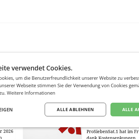
ite verwendet Cookies.
okies, um die Benutzerfreundlichkeit unserer Website zu verbes
MARKETING & MEDIA
unserer Webseite stimmen Sie der Verwendung von Cookies gem
 zu.
Weitere Informationen
:
ProSiebenSat.1 spar
n
macht überraschend 
achem
Gewinn
EIGEN
ALLE ABLEHNEN
ALLE A
UNTERFÖHRING/MAILA
e Post
Der Fernsehkonzern
hr 2026
ProSiebenSat.1 hat im F
n
dank Kostensenkungen