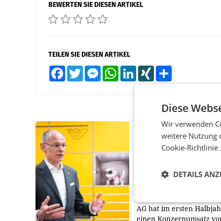
BEWERTEN SIE DIESEN ARTIKEL
TEILEN SIE DIESEN ARTIKEL
Facebook
Twitter
Messenger
WhatsApp
LinkedIn
XING
Teilen
Diese Webse
Wir verwenden Co
PRIMENEWS
weitere Nutzung 
Cookie-Richtlinie
Österreichische Post
Umsatzplus im erste
Halbjahr trotz schw
DETAILS ANZ
Briefgeschäft
WIEN Die Österreichisch
AG hat im ersten Halbja
einen Konzernumsatz vo