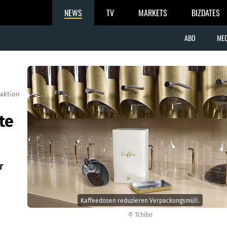
NEWS
TV
MARKETS
BIZDATES
ABO
MED
aktion
te
r
Kaffeedosen reduzieren Verpackungsmüll.
© Tchibo