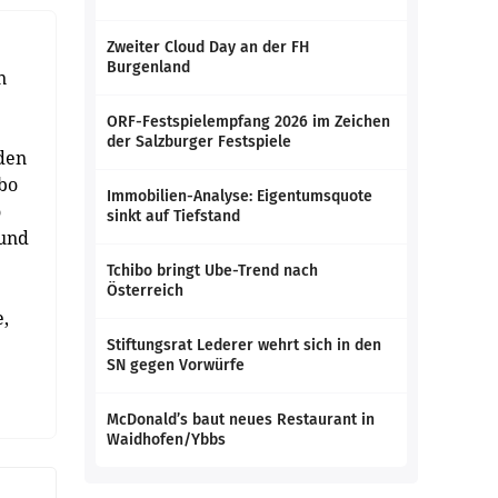
Zweiter Cloud Day an der FH
Burgenland
n
ORF-Festspielempfang 2026 im Zeichen
der Salzburger Festspiele
 den
ibo
Immobilien-Analyse: Eigentumsquote
o
sinkt auf Tiefstand
 und
Tchibo bringt Ube-Trend nach
Österreich
,
Stiftungsrat Lederer wehrt sich in den
SN gegen Vorwürfe
McDonald’s baut neues Restaurant in
Waidhofen/Ybbs