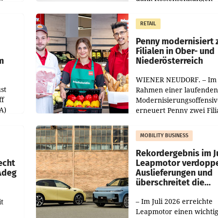
operativ wieder Gewinn
m Plus
gemacht und die
RETAIL
er
Markterwartung deutlic
übertroffen.
Penny modernisiert 
Filialen in Ober- und
m
Niederösterreich
WIENER NEUDORF. – Im
st
Rahmen einer laufenden
ff
Modernisierungsoffensiv
A)
erneuert Penny zwei Fili
Nieder- und Oberösterre
slauf-
Die beiden Standorte lie
MOBILITY BUSINESS
Haag sowie im rund
ilialen
Rekordergebnis im Ju
echt
Leapmotor verdoppe
 Adeg
Auslieferungen und
überschreitet die
100.000er-Marke
– Im Juli 2026 erreichte
t
Leapmotor einen wichti