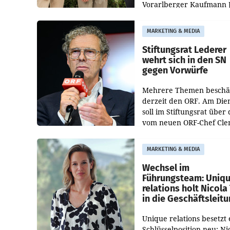
Vorarlberger Kaufmann 
Albrecht ist kartellrechtl
freigegeben: Die
MARKETING & MEDIA
Bundeswettbewerbsbeh
und der Bundeskartellan
Stiftungsrat Lederer
wehrt sich in den SN
gegen Vorwürfe
Mehrere Themen beschä
derzeit den ORF. Am Die
soll im Stiftungsrat über 
vom neuen ORF-Chef Cl
Pig vorgeschlagenen
Besetzungen für die
MARKETING & MEDIA
Direktionen abgestimmt
werden.
Wechsel im
Führungsteam: Uniq
relations holt Nicola 
in die Geschäftsleit
Unique relations besetzt 
Schlüsselposition neu: Ni