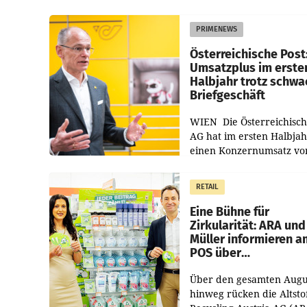
PRIMENEWS
Österreichische Post
Umsatzplus im erste
Halbjahr trotz schw
Briefgeschäft
WIEN Die Österreichisch
AG hat im ersten Halbja
einen Konzernumsatz vo
1.544,0 Mio. EUR
erwirtschaftet, was eine
RETAIL
von 3,8 Prozent gegenüb
dem Vergleichszeitraum
Eine Bühne für
Zirkularität: ARA und
Müller informieren a
POS über
Kreislauffähigkeit
Über den gesamten Augu
hinweg rücken die Altsto