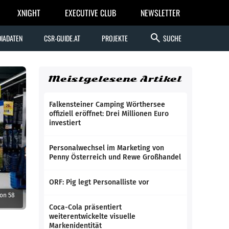
XNIGHT
EXECUTIVE CLUB
NEWSLETTER
search
IADATEN
CSR-GUIDE.AT
PROJEKTE
SUCHE
Meistgelesene Artikel
Falkensteiner Camping Wörthersee
offiziell eröffnet: Drei Millionen Euro
investiert
Personalwechsel im Marketing von
Penny Österreich und Rewe Großhandel
ORF: Pig legt Personalliste vor
on 58
Coca-Cola präsentiert
weiterentwickelte visuelle
Markenidentität