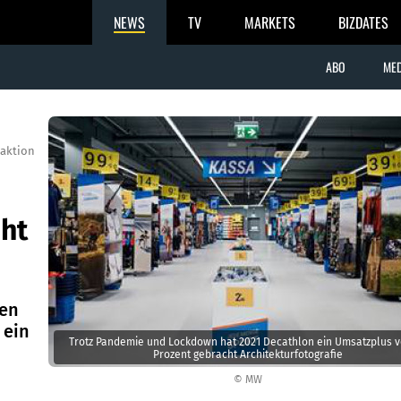
NEWS
TV
MARKETS
BIZDATES
ABO
MED
aktion
ht
gen
 ein
Trotz Pandemie und Lockdown hat 2021 Decathlon ein Umsatzplus v
Prozent gebracht Architekturfotografie
© MW