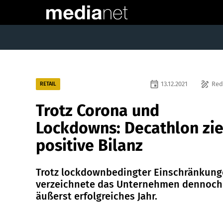
event
draw
13.12.2021
Red
RETAIL
Trotz Corona und
Lockdowns: Decathlon zie
positive Bilanz
Trotz lockdownbedingter Einschränkun
verzeichnete das Unternehmen dennoch
äußerst erfolgreiches Jahr.