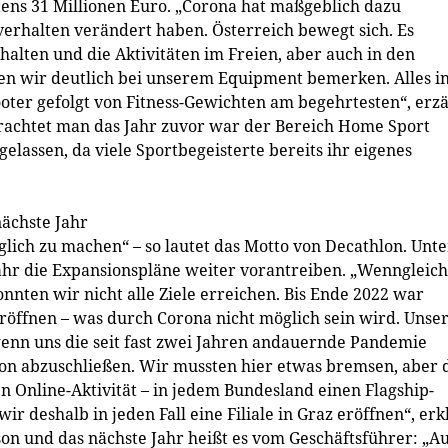
ns 31 Millionen Euro. „Corona hat maßgeblich dazu
tverhalten verändert haben. Österreich bewegt sich. Es
 halten und die Aktivitäten im Freien, aber auch in den
ten wir deutlich bei unserem Equipment bemerken. Alles i
ooter gefolgt von Fitness-Gewichten am begehrtesten“, erzä
trachtet man das Jahr zuvor war der Bereich Home Sport
elassen, da viele Sportbegeisterte bereits ihr eigenes
nächste Jahr
lich zu machen“ – so lautet das Motto von Decathlon. Unte
r die Expansionspläne weiter vorantreiben. „Wenngleich
nnten wir nicht alle Ziele erreichen. Bis Ende 2022 war
eröffnen – was durch Corona nicht möglich sein wird. Unse
wenn uns die seit fast zwei Jahren andauernde Pandemie
ion abzuschließen. Wir mussten hier etwas bremsen, aber 
en Online-Aktivität – in jedem Bundesland einen Flagship-
deshalb in jeden Fall eine Filiale in Graz eröffnen“, erk
son und das nächste Jahr heißt es vom Geschäftsführer: „A