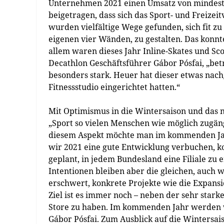
Unternehmen 2021 einen Umsatz von mindeste
beigetragen, dass sich das Sport- und Freizei
wurden vielfältige Wege gefunden, sich fit zu
eigenen vier Wänden, zu gestalten. Das konn
allem waren dieses Jahr Inline-Skates und Sc
Decathlon Geschäftsführer Gábor Pósfai, „be
besonders stark. Heuer hat dieser etwas nachg
Fitnessstudio eingerichtet hatten.“
Mit Optimismus in die Wintersaison und das 
„Sport so vielen Menschen wie möglich zugäng
diesem Aspekt möchte man im kommenden Jah
wir 2021 eine gute Entwicklung verbuchen, ko
geplant, in jedem Bundesland eine Filiale zu 
Intentionen bleiben aber die gleichen, auch 
erschwert, konkrete Projekte wie die Expans
Ziel ist es immer noch – neben der sehr stark
Store zu haben. Im kommenden Jahr werden wir 
Gábor Pósfai. Zum Ausblick auf die Wintersai