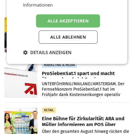
Informationen
PRIMENEWS
ALLE AKZEPTIEREN
Österreichische Post: Umsatzplus im
ersten Halbjahr trotz schwachem
ALLE ABLEHNEN
Briefgeschäft
WIEN Die Österreichische Post AG hat im
ersten Halbjahr 2026 einen Konzernumsatz
von 1.544,0 Mio. EUR erwirtschaftet, was
DETAILS ANZEIGEN
einem Plus von 3,8 Prozent gegenüber dem
Vergleichszeitraum
MARKETING & MEDIA
ProSiebenSat.1 spart und macht
überraschend viel Gewinn
UNTERFÖHRING/MAILAND/AMSTERDAM. Der
Fernsehkonzern ProSiebenSat.1 hat im
Frühjahr dank Kostensenkungen operativ
wieder Gewinn gemacht und die
Markterwartung deutlich übertroffen.
RETAIL
Eine Bühne für Zirkularität: ARA und
Müller informieren am POS über
Kreislauffähigkeit
Über den gesamten August hinweg rücken die