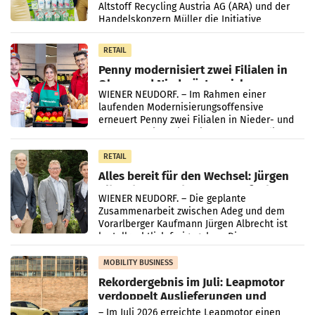
Altstoff Recycling Austria AG (ARA) und der
Handelskonzern Müller die Initiative
„Kreislauf-Helden“ in allen österreichischen
Müller-Filialen
RETAIL
Penny modernisiert zwei Filialen in
Ober- und Niederösterreich
WIENER NEUDORF. – Im Rahmen einer
laufenden Modernisierungsoffensive
erneuert Penny zwei Filialen in Nieder- und
Oberösterreich. Die beiden Standorte liegen
in Haag sowie im rund
RETAIL
Alles bereit für den Wechsel: Jürgen
Albrecht setzt ab 1.1.2027 auf Adeg
WIENER NEUDORF. – Die geplante
Zusammenarbeit zwischen Adeg und dem
Vorarlberger Kaufmann Jürgen Albrecht ist
kartellrechtlich freigegeben: Die
Bundeswettbewerbsbehörde und der
Bundeskartellanwalt
MOBILITY BUSINESS
Rekordergebnis im Juli: Leapmotor
verdoppelt Auslieferungen und
überschreitet die 100.000er-Marke
– Im Juli 2026 erreichte Leapmotor einen