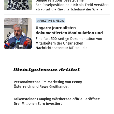
Unique relations besetzt eine
Schlüsselposition neu: Nicola Treitl verstärkt
ab sofort die Geschäftsleitung der Wiener
PR-Agentur an der Seite von Josef Kalina und
Anna Kalina-Mahr.
MARKETING & MEDIA
Ungarn: Journalisten
dokumentierten Manipulation und
Zensur
Eine fast 500-seitige Dokumentation von
Mitarbeitern der Ungarischen
Nachrichtenagentur MTI soll die
systematische Nachrichten-Manipulation und
Zensur bei der Agentur während der Zeit
Meistgelesene Artikel
Personalwechsel im Marketing von Penny
Österreich und Rewe Großhandel
Falkensteiner Camping Wörthersee offiziell eröffnet:
Drei Millionen Euro investiert