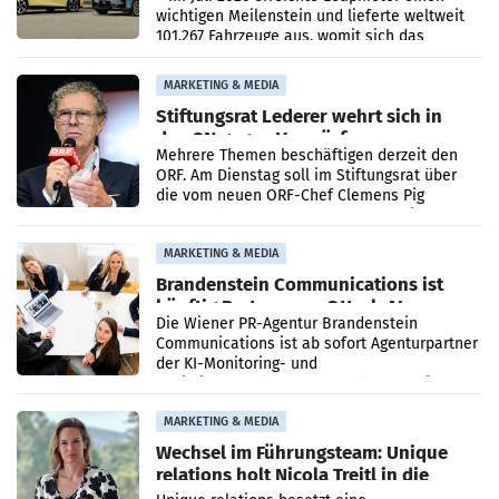
wichtigen Meilenstein und lieferte weltweit
101.267 Fahrzeuge aus, womit sich das
Ergebnis gegenüber Juli 2025 mehr als
verdoppelte (+102
MARKETING & MEDIA
Stiftungsrat Lederer wehrt sich in
den SN gegen Vorwürfe
Mehrere Themen beschäftigen derzeit den
ORF. Am Dienstag soll im Stiftungsrat über
die vom neuen ORF-Chef Clemens Pig
vorgeschlagenen Besetzungen für die
Direktionen abgestimmt werden.
MARKETING & MEDIA
Brandenstein Communications ist
künftig Partner von OtterlyAI
Die Wiener PR-Agentur Brandenstein
Communications ist ab sofort Agenturpartner
der KI-Monitoring- und
Optimierungsplattform OtterlyAI. Damit baut
die Agentur ihr Leistungsportfolio
MARKETING & MEDIA
Wechsel im Führungsteam: Unique
relations holt Nicola Treitl in die
Geschäftsleitung