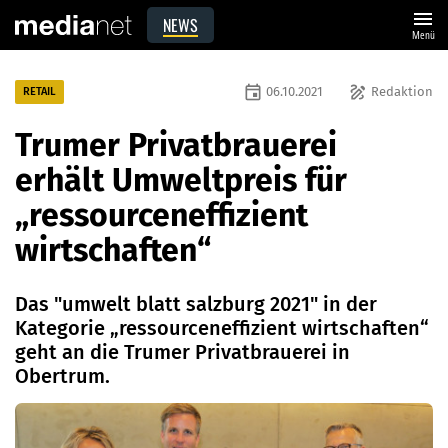
menu
NEWS
Menü
event
draw
06.10.2021
Redaktion
RETAIL
Trumer Privatbrauerei
erhält Umweltpreis für
„ressourceneffizient
wirtschaften“
Das "umwelt blatt salzburg 2021" in der
Kategorie „ressourceneffizient wirtschaften“
geht an die Trumer Privatbrauerei in
Obertrum.