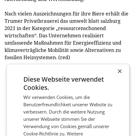
Nach vielen Auszeichnungen für ihre Biere erhält die
Trumer Privatbrauerei das umwelt blatt salzburg
2021 in der Kategorie „ressourcenschonend
wirtschaften“. Das Unternehmen realisiert
umfassende Maßnahmen für Energieeffizienz und
klimaverträgliche Mobilität sowie Alternativen zu
fossilen Heizsystemen. (red)
×
Diese Webseite verwendet
Cookies.
BEWERTEN SIE DIESEN ARTIKEL
Wir verwenden Cookies, um die
Benutzerfreundlichkeit unserer Website zu
verbessern. Durch die weitere Nutzung
Facebook
Twitter
Messenger
WhatsApp
LinkedIn
XING
Teilen
unserer Webseite stimmen Sie der
Verwendung von Cookies gemäß unserer
Cookie-Richtlinie zu.
Weitere