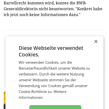
Kartellrecht kommen wird, konnte die BWB-
Generaldirektorin nicht beantworten. "Konkret habe
ich jetzt noch keine Informationen dazu."
BEWERTEN SIE DIESEN ARTIKEL
×
Diese Webseite verwendet
Cookies.
Wir verwenden Cookies, um die
Facebook
Twitter
Messenger
WhatsApp
LinkedIn
XING
Teilen
Benutzerfreundlichkeit unserer Website zu
verbessern. Durch die weitere Nutzung
unserer Webseite stimmen Sie der
Verwendung von Cookies gemäß unserer
Cookie-Richtlinie zu.
Weitere
PRIMENEWS
Informationen
Österreichische Post: Umsatzplus im
ersten Halbjahr trotz schwachem