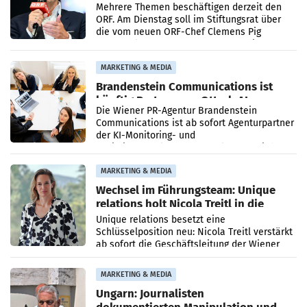
Mehrere Themen beschäftigen derzeit den
ORF. Am Dienstag soll im Stiftungsrat über
die vom neuen ORF-Chef Clemens Pig
vorgeschlagenen Besetzungen für die
Direktionen abgestimmt werden.
MARKETING & MEDIA
Brandenstein Communications ist
künftig Partner von OtterlyAI
Die Wiener PR-Agentur Brandenstein
Communications ist ab sofort Agenturpartner
der KI-Monitoring- und
Optimierungsplattform OtterlyAI. Damit baut
die Agentur ihr Leistungsportfolio
MARKETING & MEDIA
Wechsel im Führungsteam: Unique
relations holt Nicola Treitl in die
Geschäftsleitung
Unique relations besetzt eine
Schlüsselposition neu: Nicola Treitl verstärkt
ab sofort die Geschäftsleitung der Wiener
PR-Agentur an der Seite von Josef Kalina und
Anna Kalina-Mahr.
MARKETING & MEDIA
Ungarn: Journalisten