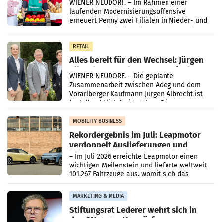
WIENER NEUDORF. – Im Rahmen einer
laufenden Modernisierungsoffensive
erneuert Penny zwei Filialen in Nieder- und
Oberösterreich. Die beiden Standorte liegen
in Haag sowie im rund
RETAIL
Alles bereit für den Wechsel: Jürgen
Albrecht setzt ab 1.1.2027 auf Adeg
WIENER NEUDORF. – Die geplante
Zusammenarbeit zwischen Adeg und dem
Vorarlberger Kaufmann Jürgen Albrecht ist
kartellrechtlich freigegeben: Die
Bundeswettbewerbsbehörde und der
Bundeskartellanwalt
MOBILITY BUSINESS
Rekordergebnis im Juli: Leapmotor
verdoppelt Auslieferungen und
überschreitet die 100.000er-Marke
– Im Juli 2026 erreichte Leapmotor einen
wichtigen Meilenstein und lieferte weltweit
101.267 Fahrzeuge aus, womit sich das
Ergebnis gegenüber Juli 2025 mehr als
verdoppelte (+102
MARKETING & MEDIA
Stiftungsrat Lederer wehrt sich in
den SN gegen Vorwürfe