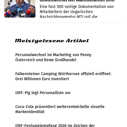
dokumentierten Manipulation und
Zensur
Eine fast 500-seitige Dokumentation von
Mitarbeitern der Ungarischen
Nachrichtenagentur MTI soll die
systematische Nachrichten-Manipulation und
Zensur bei der Agentur während der Zeit
Meistgelesene Artikel
Personalwechsel im Marketing von Penny
Österreich und Rewe Großhandel
Falkensteiner Camping Wörthersee offiziell eröffnet:
Drei Millionen Euro investiert
ORF: Pig legt Personalliste vor
Coca-Cola präsentiert weiterentwickelte visuelle
Markenidentität
ORF-Festspielempfang 2026 im Zeichen der