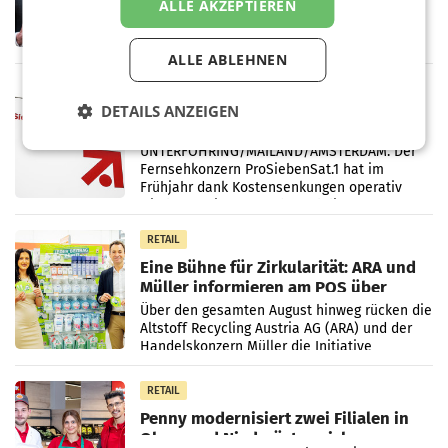
Briefgeschäft
ALLE AKZEPTIEREN
WIEN Die Österreichische Post AG hat im
ersten Halbjahr 2026 einen Konzernumsatz
von 1.544,0 Mio. EUR erwirtschaftet, was
ALLE ABLEHNEN
einem Plus von 3,8 Prozent gegenüber dem
Vergleichszeitraum
MARKETING & MEDIA
DETAILS ANZEIGEN
ProSiebenSat.1 spart und macht
überraschend viel Gewinn
UNTERFÖHRING/MAILAND/AMSTERDAM. Der
Fernsehkonzern ProSiebenSat.1 hat im
Frühjahr dank Kostensenkungen operativ
wieder Gewinn gemacht und die
Markterwartung deutlich übertroffen.
RETAIL
Eine Bühne für Zirkularität: ARA und
Müller informieren am POS über
Kreislauffähigkeit
Über den gesamten August hinweg rücken die
Altstoff Recycling Austria AG (ARA) und der
Handelskonzern Müller die Initiative
„Kreislauf-Helden“ in allen österreichischen
Müller-Filialen
RETAIL
Penny modernisiert zwei Filialen in
Ober- und Niederösterreich