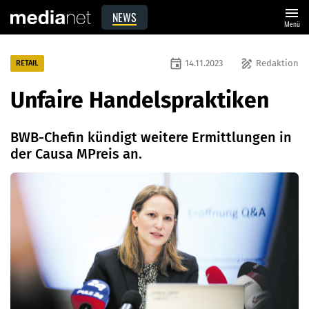
menu
NEWS
Menü
event
draw
14.11.2023
Redaktion
RETAIL
Unfaire Handelspraktiken
BWB-Chefin kündigt weitere Ermittlungen in
der Causa MPreis an.