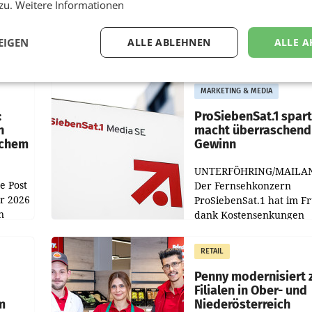
 zu.
Weitere Informationen
EIGEN
ALLE ABLEHNEN
ALLE A
MARKETING & MEDIA
:
ProSiebenSat.1 spar
n
macht überraschend 
achem
Gewinn
UNTERFÖHRING/MAILA
e Post
Der Fernsehkonzern
hr 2026
ProSiebenSat.1 hat im F
n
dank Kostensenkungen
operativ wieder Gewinn
m Plus
gemacht und die
RETAIL
er
Markterwartung deutlic
übertroffen.
Penny modernisiert 
Filialen in Ober- und
m
Niederösterreich