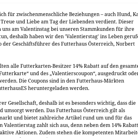
glich für zwischenmenschliche Beziehungen – auch Hund, K
 Treue und Liebe am Tag der Liebenden verdient. Dieser
en uns am Valentinstag bei unseren Stammkunden für ihre
un, deshalb haben wir den 'Valentierstag' ins Leben geru
o der Geschäftsführer des Futterhaus Österreich, Norbert
lten alle Futterkarten-Besitzer 14% Rabatt auf den gesamt
Futterkarte“ und des „Valentierscoupon“, ausgedruckt ode
werden. Die Coupons sind in den Futterhaus-Märkten
FutterhausES heruntergeladen werden.
er Gesellschaft, deshalb ist es besonders wichtig, dass die
 umsorgt werden. Das Futterhaus Österreich gilt als
arkt und bietet zahlreiche Artikel rund um und für das
am Valentierstag zahlt sich aus, denn neben dem 14% Rabat
traktive Aktionen. Zudem stehen die kompetenten Mitarbeit