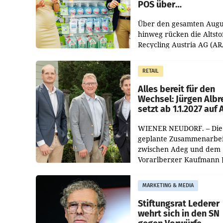
POS über
Kreislauffähigkeit
Über den gesamten Augu
hinweg rücken die Altsto
Recycling Austria AG (AR
und der Handelskonzern
Müller die Initiative „Krei
RETAIL
Helden“ in allen
österreichischen Müller-F
Alles bereit für den
Wechsel: Jürgen Albr
setzt ab 1.1.2027 auf
WIENER NEUDORF. – Die
geplante Zusammenarbei
zwischen Adeg und dem
Vorarlberger Kaufmann 
Albrecht ist kartellrechtl
freigegeben: Die
MARKETING & MEDIA
Bundeswettbewerbsbeh
und der Bundeskartellan
Stiftungsrat Lederer
wehrt sich in den SN