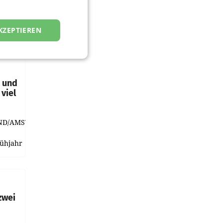
KZEPTIEREN
t und
viel
ND/AMSTERDAM.
rühjahr
h
zwei