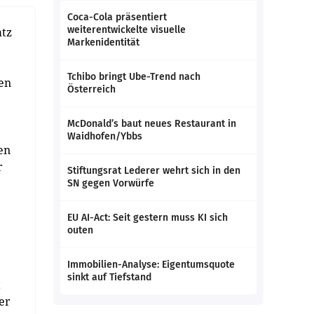
Coca-Cola präsentiert
weiterentwickelte visuelle
atz
Markenidentität
Tchibo bringt Ube-Trend nach
fen
Österreich
McDonald’s baut neues Restaurant in
Waidhofen/Ybbs
en
r
Stiftungsrat Lederer wehrt sich in den
SN gegen Vorwürfe
EU AI-Act: Seit gestern muss KI sich
outen
Immobilien-Analyse: Eigentumsquote
sinkt auf Tiefstand
t
er