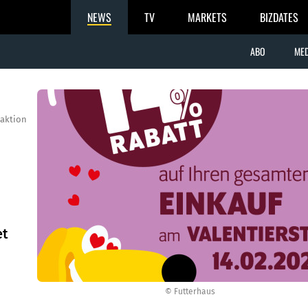
NEWS
TV
MARKETS
BIZDATES
ABO
MED
aktion
et
© Futterhaus