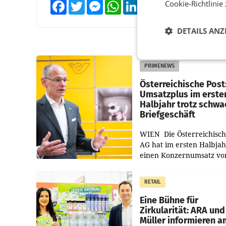
Cookie-Richtlinie
Facebook
Twitter
Messenger
WhatsApp
LinkedIn
XING
Teilen
DETAILS ANZ
PRIMENEWS
Österreichische Post
Umsatzplus im erste
Halbjahr trotz schw
Briefgeschäft
WIEN Die Österreichisch
AG hat im ersten Halbja
einen Konzernumsatz vo
1.544,0 Mio. EUR
erwirtschaftet, was eine
RETAIL
von 3,8 Prozent gegenüb
dem Vergleichszeitraum
Eine Bühne für
Zirkularität: ARA und
Müller informieren a