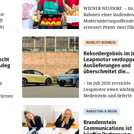
WIENER NEUDORF. – Im
st
Rahmen einer laufenden
ff
Modernisierungsoffensiv
A)
erneuert Penny zwei Fili
Nieder- und Oberösterre
slauf-
Die beiden Standorte lie
MOBILITY BUSINESS
Haag sowie im rund
ilialen
Rekordergebnis im Ju
echt
Leapmotor verdoppe
 Adeg
Auslieferungen und
überschreitet die
100.000er-Marke
– Im Juli 2026 erreichte
t
Leapmotor einen wichti
Meilenstein und lieferte
Jürgen
weltweit 101.267 Fahrze
ich
aus, womit sich das Erge
MARKETING & MEDIA
gegenüber Juli 2025 meh
örde
verdoppelte (+102
walt
Brandenstein
Communications ist