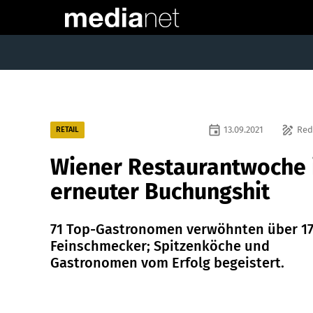
event
draw
13.09.2021
Red
RETAIL
Wiener Restaurantwoche 
erneuter Buchungshit
71 Top-Gastronomen verwöhnten über 17
Feinschmecker; Spitzenköche und
Gastronomen vom Erfolg begeistert.