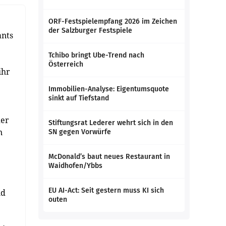
ORF-Festspielempfang 2026 im Zeichen
der Salzburger Festspiele
ants
Tchibo bringt Ube-Trend nach
Österreich
ihr
Immobilien-Analyse: Eigentumsquote
sinkt auf Tiefstand
der
Stiftungsrat Lederer wehrt sich in den
n
SN gegen Vorwürfe
McDonald’s baut neues Restaurant in
Waidhofen/Ybbs
EU AI-Act: Seit gestern muss KI sich
nd
outen