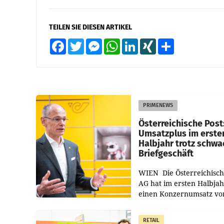
TEILEN SIE DIESEN ARTIKEL
Facebook
Twitter
Messenger
WhatsApp
LinkedIn
XING
Teilen
PRIMENEWS
Österreichische Post
Umsatzplus im erste
Halbjahr trotz schw
Briefgeschäft
WIEN Die Österreichisch
AG hat im ersten Halbja
einen Konzernumsatz vo
1.544,0 Mio. EUR
erwirtschaftet, was eine
RETAIL