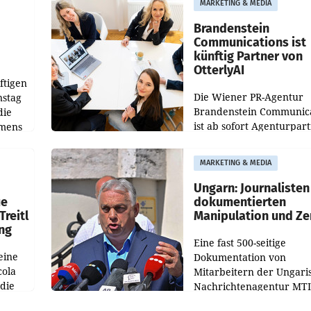
MARKETING & MEDIA
gegenüber Juli 2025 meh
örde
verdoppelte (+102
walt
Brandenstein
Communications ist
künftig Partner von
OtterlyAI
ftigen
Die Wiener PR-Agentur
nstag
Brandenstein Communica
die
ist ab sofort Agenturpar
emens
der KI-Monitoring- und
Optimierungsplattform
MARKETING & MEDIA
OtterlyAI. Damit baut di
Agentur ihr Leistungspor
Ungarn: Journalisten
ue
dokumentierten
Treitl
Manipulation und Ze
ung
Eine fast 500-seitige
eine
Dokumentation von
cola
Mitarbeitern der Ungari
 die
Nachrichtenagentur MTI 
ener
die systematische Nachri