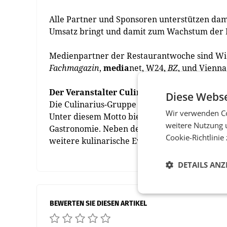
Alle Partner und Sponsoren unterstützen dami
Umsatz bringt und damit zum Wachstum der B
Medienpartner der Restaurantwoche sind Wi
Fachmagazin
,
media
net, W24,
BZ
, und Vienna.
Der Veranstalter Culinarius
Diese Webse
Die Culinarius-Gruppe (
www.culinarius.at
) b
Wir verwenden Co
Unter diesem Motto bietet das im Jahr 2005
weitere Nutzung 
Gastronomie. Neben der traditionellen Wiener
Cookie-Richtlinie
weitere kulinarische Events aus. Organisator
DETAILS ANZ
BEWERTEN SIE DIESEN ARTIKEL