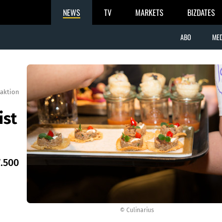
NEWS
TV
MARKETS
BIZDATES
ABO
MED
aktion
ist
.500
© Culinarius