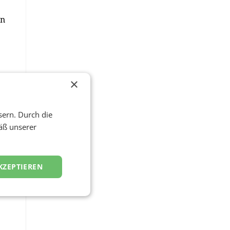
en
×
sern. Durch die
ie
äß unserer
KZEPTIEREN