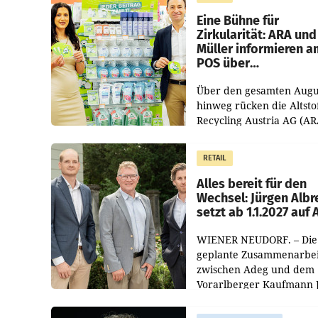
von 3,8 Prozent gegenüb
dem Vergleichszeitraum
Eine Bühne für
Zirkularität: ARA und
Müller informieren a
POS über
Kreislauffähigkeit
Über den gesamten Augu
hinweg rücken die Altsto
Recycling Austria AG (AR
und der Handelskonzern
Müller die Initiative „Krei
RETAIL
Helden“ in allen
österreichischen Müller-F
Alles bereit für den
Wechsel: Jürgen Albr
setzt ab 1.1.2027 auf
WIENER NEUDORF. – Die
geplante Zusammenarbei
zwischen Adeg und dem
Vorarlberger Kaufmann 
Albrecht ist kartellrechtl
freigegeben: Die