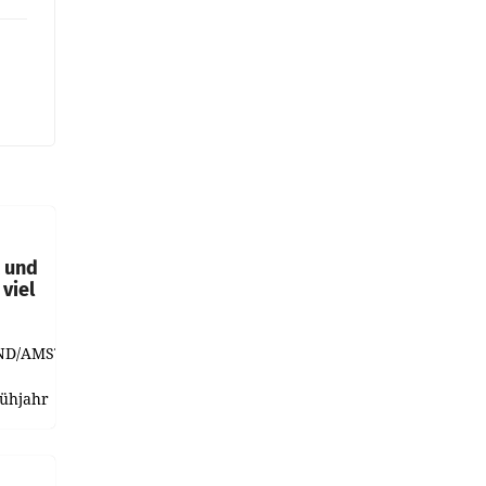
t und
viel
ND/AMSTERDAM.
rühjahr