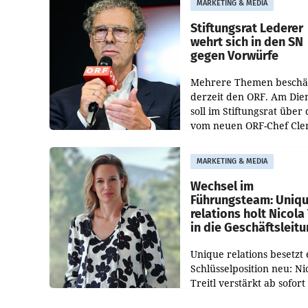
MARKETING & MEDIA
Bundeswettbewerbsbeh
und der Bundeskartellan
Stiftungsrat Lederer
wehrt sich in den SN
gegen Vorwürfe
Mehrere Themen beschä
derzeit den ORF. Am Die
soll im Stiftungsrat über 
vom neuen ORF-Chef Cl
Pig vorgeschlagenen
Besetzungen für die
MARKETING & MEDIA
Direktionen abgestimmt
werden.
Wechsel im
Führungsteam: Uniq
relations holt Nicola 
in die Geschäftsleit
Unique relations besetzt 
Schlüsselposition neu: Ni
Treitl verstärkt ab sofort
Geschäftsleitung der Wi