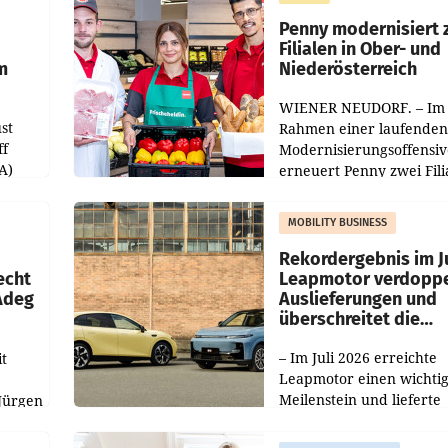
er
Markterwartung deutlic
übertroffen.
Penny modernisiert 
Filialen in Ober- und
m
Niederösterreich
WIENER NEUDORF. – Im
st
Rahmen einer laufenden
ff
Modernisierungsoffensiv
A)
erneuert Penny zwei Fili
Nieder- und Oberösterre
slauf-
Die beiden Standorte lie
MOBILITY BUSINESS
Haag sowie im rund
ilialen
Rekordergebnis im Ju
echt
Leapmotor verdoppe
 Adeg
Auslieferungen und
überschreitet die
100.000er-Marke
– Im Juli 2026 erreichte
t
Leapmotor einen wichti
Meilenstein und lieferte
Jürgen
weltweit 101.267 Fahrze
ich
aus, womit sich das Erge