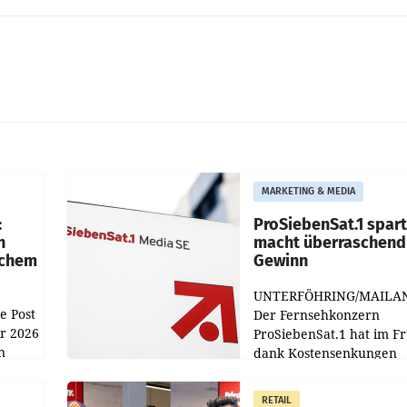
MARKETING & MEDIA
:
ProSiebenSat.1 spar
n
macht überraschend 
achem
Gewinn
UNTERFÖHRING/MAILA
e Post
Der Fernsehkonzern
hr 2026
ProSiebenSat.1 hat im F
n
dank Kostensenkungen
operativ wieder Gewinn
m Plus
gemacht und die
RETAIL