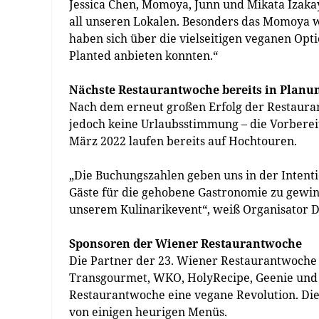
Jessica Chen, Momoya, Junn und Mikata Izakay
all unseren Lokalen. Besonders das Momoya w
haben sich über die vielseitigen veganen Opt
Planted anbieten konnten.“
Nächste Restaurantwoche bereits in Planu
Nach dem erneut großen Erfolg der Restauran
jedoch keine Urlaubsstimmung – die Vorbere
März 2022 laufen bereits auf Hochtouren.
„Die Buchungszahlen geben uns in der Inten
Gäste für die gehobene Gastronomie zu gewin
unserem Kulinarikevent“, weiß Organisator D
Sponsoren der Wiener Restaurantwoche
Die Partner der 23. Wiener Restaurantwoche 
Transgourmet, WKO, HolyRecipe, Geenie und P
Restaurantwoche eine vegane Revolution. Die
von einigen heurigen Menüs.