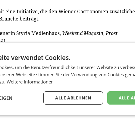
t eine Initiative, die den Wiener Gastronomen zusätzlich
ranche beiträgt.
enerin Styria Medienhaus,
Weekend Magazin
,
Prost
at.
ite verwendet Cookies.
ringt Gastronomen, Gäste und Lieferanten an einem Tisch.
okies, um die Benutzerfreundlichkeit unserer Website zu verbes
 gegründete Unternehmen ein umfassendes Know-how für d
unserer Webseite stimmen Sie der Verwendung von Cookies gem
 Restaurantwoche richtet Culinarius jährlich über 500
 zu.
Weitere Informationen
 der Restaurantwoche ist Dominik Holter. (red)
EIGEN
ALLE ABLEHNEN
ALLE A