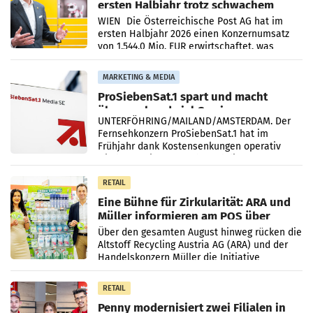
ersten Halbjahr trotz schwachem
Briefgeschäft
WIEN Die Österreichische Post AG hat im
ersten Halbjahr 2026 einen Konzernumsatz
von 1.544,0 Mio. EUR erwirtschaftet, was
einem Plus von 3,8 Prozent gegenüber dem
Vergleichszeitraum
MARKETING & MEDIA
ProSiebenSat.1 spart und macht
überraschend viel Gewinn
UNTERFÖHRING/MAILAND/AMSTERDAM. Der
Fernsehkonzern ProSiebenSat.1 hat im
Frühjahr dank Kostensenkungen operativ
wieder Gewinn gemacht und die
Markterwartung deutlich übertroffen.
RETAIL
Eine Bühne für Zirkularität: ARA und
Müller informieren am POS über
Kreislauffähigkeit
Über den gesamten August hinweg rücken die
Altstoff Recycling Austria AG (ARA) und der
Handelskonzern Müller die Initiative
„Kreislauf-Helden“ in allen österreichischen
Müller-Filialen
RETAIL
Penny modernisiert zwei Filialen in