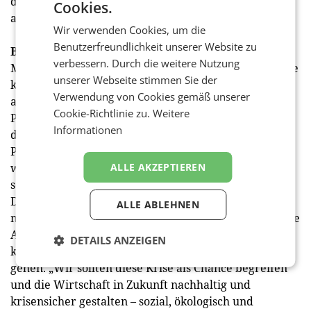
dem staatlichen Gütezeichen „familie und beruf“
Cookies.
ausgezeichnet.
Wir verwenden Cookies, um die
Benutzerfreundlichkeit unserer Website zu
Blick in die Zukunft
verbessern. Durch die weitere Nutzung
Mit dem Nachhaltigkeitsbericht werden stets auch die
unserer Webseite stimmen Sie der
künftigen Ziele von Vöslauer veröffentlicht, die auch
Verwendung von Cookies gemäß unserer
an aktuelle Erfordernisse adaptiert werden. Bei allen
Cookie-Richtlinie zu.
Weitere
Projekten, Vorhaben und Maßnahmen stehen auch in
Informationen
den kommenden Jahren weitere Anstrengungen am
Plan, darunter etwa die Verpflichtung zu einem
ALLE AKZEPTIEREN
wissenschaftsbasierten Klimaschutzziel, das helfen
soll, die CO2-Emissionen weiterhin zu reduzieren.
Denn in einem Punkt stimmt das Geschäftsführerduo
ALLE ABLEHNEN
mit Klimaschutzexperten überein: Der wirtschaftliche
Aufschwung, der jetzt dringend notwendig ist, darf
DETAILS ANZEIGEN
keinesfalls auf Kosten der Umwelt oder des Klimas
gehen. „Wir sollten diese Krise als Chance begreifen
und die Wirtschaft in Zukunft nachhaltig und
krisensicher gestalten – sozial, ökologisch und