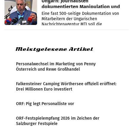
Ungarn: Journalisten
dokumentierten Manipulation und
Zensur
Eine fast 500-seitige Dokumentation von
Mitarbeitern der Ungarischen
Nachrichtenagentur MTI soll die
systematische Nachrichten-Manipulation und
Zensur bei der Agentur während der Zeit
Meistgelesene Artikel
Personalwechsel im Marketing von Penny
Österreich und Rewe Großhandel
Falkensteiner Camping Wörthersee offiziell eröffnet:
Drei Millionen Euro investiert
ORF: Pig legt Personalliste vor
ORF-Festspielempfang 2026 im Zeichen der
Salzburger Festspiele