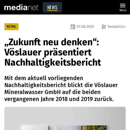
menu
NEWS
Menü
event
draw
07.08.2020
Redaktion
RETAIL
„Zukunft neu denken“:
Vöslauer präsentiert
Nachhaltigkeitsbericht
Mit dem aktuell vorliegenden
Nachhaltigkeitsbericht blickt die Vöslauer
Mineralwasser GmbH auf die beiden
vergangenen Jahre 2018 und 2019 zurück.