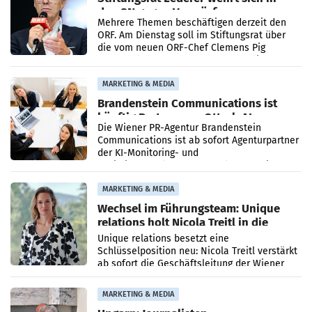
den SN gegen Vorwürfe
Mehrere Themen beschäftigen derzeit den
ORF. Am Dienstag soll im Stiftungsrat über
die vom neuen ORF-Chef Clemens Pig
vorgeschlagenen Besetzungen für die
Direktionen abgestimmt werden.
MARKETING & MEDIA
Brandenstein Communications ist
künftig Partner von OtterlyAI
Die Wiener PR-Agentur Brandenstein
Communications ist ab sofort Agenturpartner
der KI-Monitoring- und
Optimierungsplattform OtterlyAI. Damit baut
die Agentur ihr Leistungsportfolio
MARKETING & MEDIA
Wechsel im Führungsteam: Unique
relations holt Nicola Treitl in die
Geschäftsleitung
Unique relations besetzt eine
Schlüsselposition neu: Nicola Treitl verstärkt
ab sofort die Geschäftsleitung der Wiener
PR-Agentur an der Seite von Josef Kalina und
Anna Kalina-Mahr.
MARKETING & MEDIA