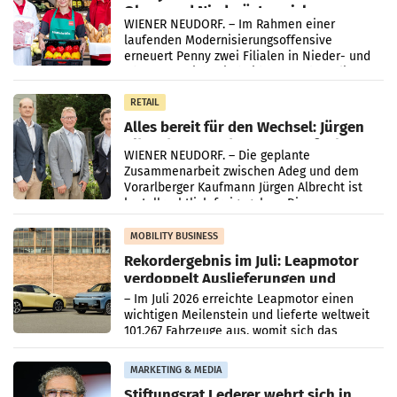
Ober- und Niederösterreich
WIENER NEUDORF. – Im Rahmen einer
laufenden Modernisierungsoffensive
erneuert Penny zwei Filialen in Nieder- und
Oberösterreich. Die beiden Standorte liegen
in Haag sowie im rund
RETAIL
Alles bereit für den Wechsel: Jürgen
Albrecht setzt ab 1.1.2027 auf Adeg
WIENER NEUDORF. – Die geplante
Zusammenarbeit zwischen Adeg und dem
Vorarlberger Kaufmann Jürgen Albrecht ist
kartellrechtlich freigegeben: Die
Bundeswettbewerbsbehörde und der
Bundeskartellanwalt
MOBILITY BUSINESS
Rekordergebnis im Juli: Leapmotor
verdoppelt Auslieferungen und
überschreitet die 100.000er-Marke
– Im Juli 2026 erreichte Leapmotor einen
wichtigen Meilenstein und lieferte weltweit
101.267 Fahrzeuge aus, womit sich das
Ergebnis gegenüber Juli 2025 mehr als
verdoppelte (+102
MARKETING & MEDIA
Stiftungsrat Lederer wehrt sich in