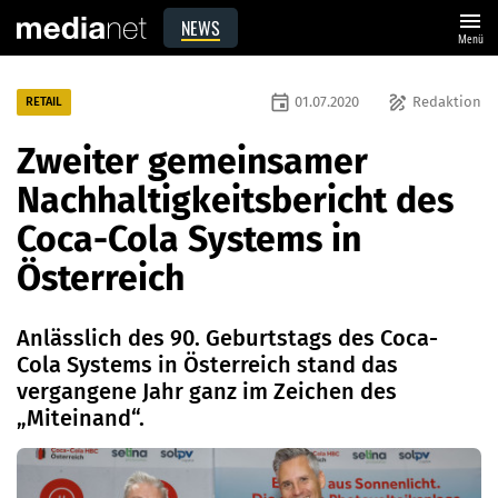
menu
NEWS
Menü
event
draw
01.07.2020
Redaktion
RETAIL
Zweiter gemeinsamer
Nachhaltigkeitsbericht des
Coca-Cola Systems in
Österreich
Anlässlich des 90. Geburtstags des Coca-
Cola Systems in Österreich stand das
vergangene Jahr ganz im Zeichen des
„Miteinand“.