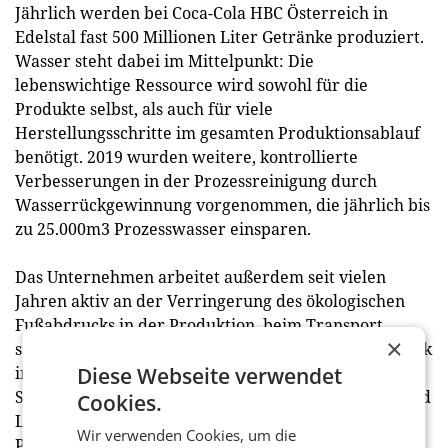
Jährlich werden bei Coca-Cola HBC Österreich in
Edelstal fast 500 Millionen Liter Getränke produziert.
Wasser steht dabei im Mittelpunkt: Die
lebenswichtige Ressource wird sowohl für die
Produkte selbst, als auch für viele
Herstellungsschritte im gesamten Produktionsablauf
benötigt. 2019 wurden weitere, kontrollierte
Verbesserungen in der Prozessreinigung durch
Wasserrückgewinnung vorgenommen, die jährlich bis
zu 25.000m3 Prozesswasser einsparen.
Das Unternehmen arbeitet außerdem seit vielen
Jahren aktiv an der Verringerung des ökologischen
Fußabdrucks in der Produktion, beim Transport,
×
seinen Standorten und bei den Kühlgeräten. Das Werk
in Edelstal wird mit 100% Ökostrom versorgt. Im
Diese Webseite verwendet
September wurde auf dem Dach des Produktions- und
Cookies.
Logistikzentrums in Edelstal die bisher größte
Wir verwenden Cookies, um die
Photovoltaikanlage des Burgenlands in Betrieb