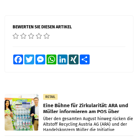
BEWERTEN SIE DIESEN ARTIKEL
Facebook
Twitter
Messenger
WhatsApp
LinkedIn
XING
Teilen
RETAIL
Eine Bühne für Zirkularität: ARA und
Müller informieren am POS über
Kreislauffähigkeit
Über den gesamten August hinweg rücken die
Altstoff Recycling Austria AG (ARA) und der
Handelskonzern Müller die Initiative
„Kreislauf-Helden“ in allen österreichischen