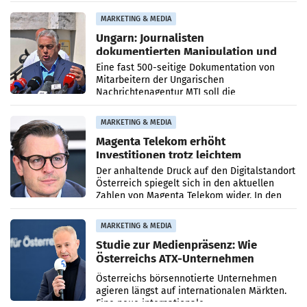
PR-Agentur an der Seite von Josef Kalina und
Anna Kalina-Mahr.
MARKETING & MEDIA
Ungarn: Journalisten
dokumentierten Manipulation und
Zensur
Eine fast 500-seitige Dokumentation von
Mitarbeitern der Ungarischen
Nachrichtenagentur MTI soll die
systematische Nachrichten-Manipulation und
Zensur bei der Agentur während der Zeit
MARKETING & MEDIA
Magenta Telekom erhöht
Investitionen trotz leichtem
Umsatzrückgang
Der anhaltende Druck auf den Digitalstandort
Österreich spiegelt sich in den aktuellen
Zahlen von Magenta Telekom wider. In den
ersten sechs Monaten des laufenden Jahres
verzeichnete
MARKETING & MEDIA
Studie zur Medienpräsenz: Wie
Österreichs ATX-Unternehmen
international wahrgenommen
Österreichs börsennotierte Unternehmen
werden
agieren längst auf internationalen Märkten.
Eine neue internationale