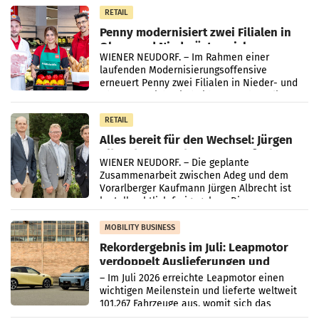
Müller-Filialen
RETAIL
Penny modernisiert zwei Filialen in
Ober- und Niederösterreich
WIENER NEUDORF. – Im Rahmen einer
laufenden Modernisierungsoffensive
erneuert Penny zwei Filialen in Nieder- und
Oberösterreich. Die beiden Standorte liegen
in Haag sowie im rund
RETAIL
Alles bereit für den Wechsel: Jürgen
Albrecht setzt ab 1.1.2027 auf Adeg
WIENER NEUDORF. – Die geplante
Zusammenarbeit zwischen Adeg und dem
Vorarlberger Kaufmann Jürgen Albrecht ist
kartellrechtlich freigegeben: Die
Bundeswettbewerbsbehörde und der
Bundeskartellanwalt
MOBILITY BUSINESS
Rekordergebnis im Juli: Leapmotor
verdoppelt Auslieferungen und
überschreitet die 100.000er-Marke
– Im Juli 2026 erreichte Leapmotor einen
wichtigen Meilenstein und lieferte weltweit
101.267 Fahrzeuge aus, womit sich das
Ergebnis gegenüber Juli 2025 mehr als