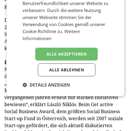
Benutzerfreundlichkeit unserer Website zu
genommen.
verbessern. Durch die weitere Nutzung
unserer Webseite stimmen Sie der
Die 2,86 MWp große Anlage erzeugt jährlich rund
Verwendung von Cookies gemäß unserer
2,924 Gigawattstunden Strom, der in das lokale
Cookie-Richtlinie zu.
Weitere
Stromnetz eingespeist wird. Insgesamt spart die PV-
Informationen
Anlage rund 725 Tonnen CO2 pro Jahr gegenüber
konventioneller Stromerzeugung.
ALLE AKZEPTIEREN
Engagement für ein gelebtes Miteinander
Nachhaltiges Handeln geht für Coca-Cola jedoch weit
ALLE ABLEHNEN
über die Grenzen des Produktionszentrums hinaus.
„Dass uns als Coca-Cola System ein gelebtes, offenes
DETAILS ANZEIGEN
Miteinander ein großes Anliegen ist, haben wir im
vergangenen Jahren erneut mit starken Initiativen
bewiesen“, erklärt László Niklós. Beim Get active
Social Business Award, dem größten Social Business
Start-up Fund in Österreich, werden seit 2007 soziale
Start-ups gefördert, die sich aktuell diskutierten