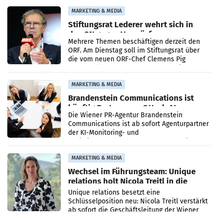
verdoppelte (+102
MARKETING & MEDIA
Stiftungsrat Lederer wehrt sich in
den SN gegen Vorwürfe
Mehrere Themen beschäftigen derzeit den
ORF. Am Dienstag soll im Stiftungsrat über
die vom neuen ORF-Chef Clemens Pig
vorgeschlagenen Besetzungen für die
Direktionen abgestimmt werden.
MARKETING & MEDIA
Brandenstein Communications ist
künftig Partner von OtterlyAI
Die Wiener PR-Agentur Brandenstein
Communications ist ab sofort Agenturpartner
der KI-Monitoring- und
Optimierungsplattform OtterlyAI. Damit baut
die Agentur ihr Leistungsportfolio
MARKETING & MEDIA
Wechsel im Führungsteam: Unique
relations holt Nicola Treitl in die
Geschäftsleitung
Unique relations besetzt eine
Schlüsselposition neu: Nicola Treitl verstärkt
ab sofort die Geschäftsleitung der Wiener