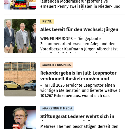
laufenden Modernisierungsoffensive
erneuert Penny zwei Filialen in Nieder- und
Oberösterreich. Die beiden Standorte liegen
in Haag sowie im rund
RETAIL
Alles bereit für den Wechsel: Jürgen
Albrecht setzt ab 1.1.2027 auf Adeg
WIENER NEUDORF. – Die geplante
Zusammenarbeit zwischen Adeg und dem
Vorarlberger Kaufmann Jürgen Albrecht ist
kartellrechtlich freigegeben: Die
Bundeswettbewerbsbehörde und der
Bundeskartellanwalt
MOBILITY BUSINESS
Rekordergebnis im Juli: Leapmotor
verdoppelt Auslieferungen und
überschreitet die 100.000er-Marke
– Im Juli 2026 erreichte Leapmotor einen
wichtigen Meilenstein und lieferte weltweit
101.267 Fahrzeuge aus, womit sich das
Ergebnis gegenüber Juli 2025 mehr als
verdoppelte (+102
MARKETING & MEDIA
Stiftungsrat Lederer wehrt sich in
den SN gegen Vorwürfe
Mehrere Themen beschäftigen derzeit den