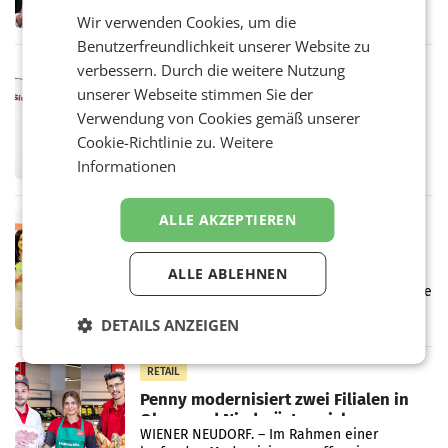
ersten Halbjahr 2026 einen Konzernumsatz
Wir verwenden Cookies, um die
von 1.544,0 Mio. EUR erwirtschaftet, was
einem Plus von 3,8 Prozent gegenüber dem
Benutzerfreundlichkeit unserer Website zu
Vergleichszeitraum
verbessern. Durch die weitere Nutzung
MARKETING & MEDIA
unserer Webseite stimmen Sie der
ProSiebenSat.1 spart und macht
überraschend viel Gewinn
Verwendung von Cookies gemäß unserer
UNTERFÖHRING/MAILAND/AMSTERDAM. Der
Cookie-Richtlinie zu.
Weitere
Fernsehkonzern ProSiebenSat.1 hat im
Informationen
Frühjahr dank Kostensenkungen operativ
wieder Gewinn gemacht und die
Markterwartung deutlich übertroffen.
ALLE AKZEPTIEREN
RETAIL
Eine Bühne für Zirkularität: ARA und
Müller informieren am POS über
ALLE ABLEHNEN
Kreislauffähigkeit
Über den gesamten August hinweg rücken die
Altstoff Recycling Austria AG (ARA) und der
DETAILS ANZEIGEN
Handelskonzern Müller die Initiative
„Kreislauf-Helden“ in allen österreichischen
Müller-Filialen
RETAIL
Penny modernisiert zwei Filialen in
Ober- und Niederösterreich
WIENER NEUDORF. – Im Rahmen einer