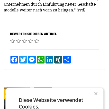
Unternehmen durch ­Einführung neuer Geschäfts­
modelle weiter nach vorn zu ­bringen.”
(red)
BEWERTEN SIE DIESEN ARTIKEL
Facebook
Twitter
Messenger
WhatsApp
LinkedIn
XING
Teilen
PRIMENEWS
×
Österreichische Post: Umsatzplus im
Diese Webseite verwendet
ersten Halbjahr trotz schwachem
Cookies.
Briefgeschäft
WIEN Die Österreichische Post AG hat im