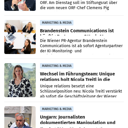
ORF. Am Dienstag soll im Stiftungsrat über
die vom neuen ORF-Chef Clemens Pig
vorgeschlagenen Besetzungen für die
Direktionen abgestimmt werden.
MARKETING & MEDIA
Brandenstein Communications ist
künftig Partner von OtterlyAI
Die Wiener PR-Agentur Brandenstein
Communications ist ab sofort Agenturpartner
der KI-Monitoring- und
Optimierungsplattform OtterlyAI. Damit baut
die Agentur ihr Leistungsportfolio
MARKETING & MEDIA
Wechsel im Führungsteam: Unique
relations holt Nicola Treitl in die
Geschäftsleitung
Unique relations besetzt eine
Schlüsselposition neu: Nicola Treitl verstärkt
ab sofort die Geschäftsleitung der Wiener
PR-Agentur an der Seite von Josef Kalina und
Anna Kalina-Mahr.
MARKETING & MEDIA
Ungarn: Journalisten
dokumentierten Manipulation und