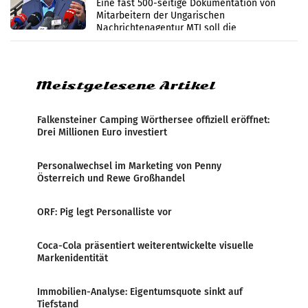
Zensur
Eine fast 500-seitige Dokumentation von
Mitarbeitern der Ungarischen
Nachrichtenagentur MTI soll die
systematische Nachrichten-Manipulation und
Zensur bei der Agentur während der Zeit
Meistgelesene Artikel
Falkensteiner Camping Wörthersee offiziell eröffnet:
Drei Millionen Euro investiert
Personalwechsel im Marketing von Penny
Österreich und Rewe Großhandel
ORF: Pig legt Personalliste vor
Coca-Cola präsentiert weiterentwickelte visuelle
Markenidentität
Immobilien-Analyse: Eigentumsquote sinkt auf
Tiefstand