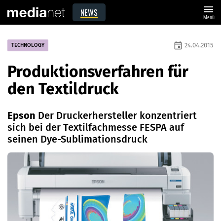
menu
NEWS
Menü
event
24.04.2015
TECHNOLOGY
Produktionsverfahren für
den Textildruck
Epson
Der Druckerhersteller konzentriert
sich bei der Textilfachmesse FESPA auf
seinen Dye-Sublimationsdruck