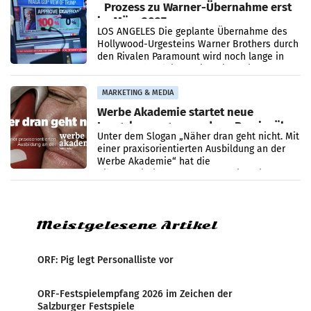
Prozess zu Warner-Übernahme erst
im März 2027
LOS ANGELES Die geplante Übernahme des
Hollywood-Urgesteins Warner Brothers durch
den Rivalen Paramount wird noch lange in
der Schwebe bleiben. Eine Richterin setzte
den Prozess zu
MARKETING & MEDIA
Werbe Akademie startet neue
Imagekampagne rund um Praxisnähe
Unter dem Slogan „Näher dran geht nicht. Mit
einer praxisorientierten Ausbildung an der
Werbe Akademie“ hat die
Bildungseinrichtung des WIFI Wien eine neue
Imagekampagne gestartet.
Meistgelesene Artikel
ORF: Pig legt Personalliste vor
ORF-Festspielempfang 2026 im Zeichen der
Salzburger Festspiele