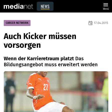
menu
NEWS
Menü
event
17.04.2015
CAREER NETWORK
Auch Kicker müssen
vorsorgen
Wenn der Karrieretraum platzt
Das
Bildungsangebot muss erweitert werden