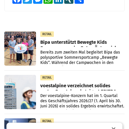
RETAIL
Bipa unterstützt Bewegte Kids
Sommercamps im Osten Österreichs
Bereits zum zweiten Mal begleitet Bipa das
polysportive Sommersportcamp „Bewegte
Kids“. Während der Campwochen in den
Monaten Juli und August versorgt das
Unternehmen Kinder sowie
RETAIL
voestalpine verzeichnet solides
erstes Quartal und steigert EBITDA
Der voestalpine-Konzern hat im 1. Quartal
des Geschäftsjahres 2026/27 (1. April bis 30.
Juni 2026) ein solides Ergebnis erwirtschaftet.
Der Umsatz stieg im Vergleich zur
Vorjahresperiode
RETAIL