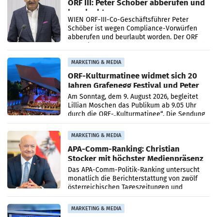
ORF III: Peter Schöber abberufen und
beurlaubt
WIEN ORF-III-Co-Geschäftsführer Peter
Schöber ist wegen Compliance-Vorwürfen
abberufen und beurlaubt worden. Der ORF
bestätigte gegenüber der APA entsprechende
Medienberichte.
MARKETING & MEDIA
ORF-Kulturmatinee widmet sich 20
Jahren Grafenegg Festival und Peter
Simonischek
Am Sonntag, dem 9. August 2026, begleitet
Lillian Moschen das Publikum ab 9.05 Uhr
durch die ORF-„Kulturmatinee“. Die Sendung
startet mit der Dokumentation „20 Jahre
Grafenegg
MARKETING & MEDIA
APA-Comm-Ranking: Christian
Stocker mit höchster Medienpräsenz
im Juli
Das APA-Comm-Politik-Ranking untersucht
monatlich die Berichterstattung von zwölf
österreichischen Tageszeitungen und
analysiert, welche Politikerinnen und
Politiker Österreichs die
MARKETING & MEDIA