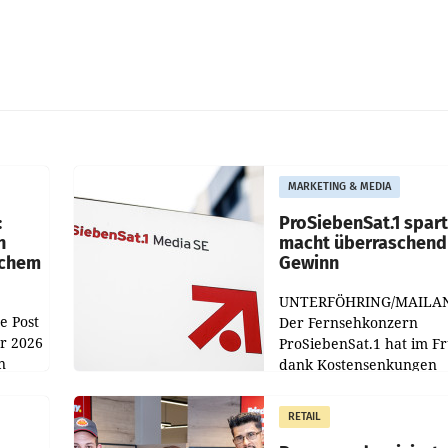
MARKETING & MEDIA
:
ProSiebenSat.1 spar
n
macht überraschend 
achem
Gewinn
UNTERFÖHRING/MAILA
e Post
Der Fernsehkonzern
hr 2026
ProSiebenSat.1 hat im F
n
dank Kostensenkungen
operativ wieder Gewinn
m Plus
gemacht und die
RETAIL
er
Markterwartung deutlic