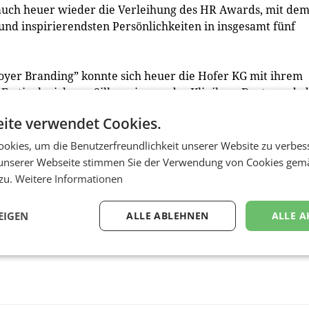
 auch heuer wieder die Verleihung des HR Awards, mit de
 und inspirierendsten Persönlichkeiten in insgesamt fünf
loyer Branding” konnte sich heuer die Hofer KG mit ihrem
Festivals sichern. Silber ging an das Klinikum Dortmund, 
ediales Aufsehen und großes Interesse bei potenziellen
ite verwendet Cookies.
 ging an die Felbermayr Holding, die ein kostenloses,
nfahrer entwickelt hat.
okies, um die Benutzerfreundlichkeit unserer Website zu verbes
 SeneCura, Wien Energie und die Winterssteiger AG. Zur H
unserer Webseite stimmen Sie der Verwendung von Cookies gem
 Human Recources Officer von T-Mobile Austria gekürt.
 zu.
Weitere Informationen
EIGEN
ALLE ABLEHNEN
ALLE A