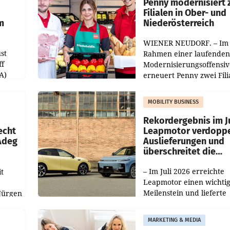
übertroffen.
Penny modernisiert 
Filialen in Ober- und
m
Niederösterreich
WIENER NEUDORF. – Im
st
Rahmen einer laufenden
ff
Modernisierungsoffensiv
A)
erneuert Penny zwei Fili
Nieder- und Oberösterre
slauf-
Die beiden Standorte lie
MOBILITY BUSINESS
Haag sowie im rund
ilialen
Rekordergebnis im Ju
echt
Leapmotor verdoppe
 Adeg
Auslieferungen und
überschreitet die
100.000er-Marke
– Im Juli 2026 erreichte
t
Leapmotor einen wichti
Meilenstein und lieferte
Jürgen
weltweit 101.267 Fahrze
ich
aus, womit sich das Erge
MARKETING & MEDIA
gegenüber Juli 2025 meh
örde