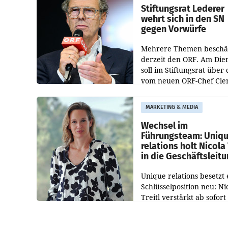
und der Bundeskartellan
Stiftungsrat Lederer
wehrt sich in den SN
gegen Vorwürfe
Mehrere Themen beschä
derzeit den ORF. Am Die
soll im Stiftungsrat über 
vom neuen ORF-Chef Cl
Pig vorgeschlagenen
Besetzungen für die
MARKETING & MEDIA
Direktionen abgestimmt
werden.
Wechsel im
Führungsteam: Uniq
relations holt Nicola 
in die Geschäftsleit
Unique relations besetzt 
Schlüsselposition neu: Ni
Treitl verstärkt ab sofort
Geschäftsleitung der Wi
PR-Agentur an der Seite 