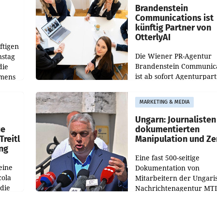
verdoppelte (+102
walt
Brandenstein
Communications ist
künftig Partner von
OtterlyAI
ftigen
Die Wiener PR-Agentur
nstag
Brandenstein Communica
die
ist ab sofort Agenturpar
emens
der KI-Monitoring- und
Optimierungsplattform
MARKETING & MEDIA
OtterlyAI. Damit baut di
Agentur ihr Leistungspor
Ungarn: Journalisten
ue
dokumentierten
Treitl
Manipulation und Ze
ung
Eine fast 500-seitige
eine
Dokumentation von
cola
Mitarbeitern der Ungari
 die
Nachrichtenagentur MTI 
ener
die systematische Nachri
von
Manipulation und Zensur