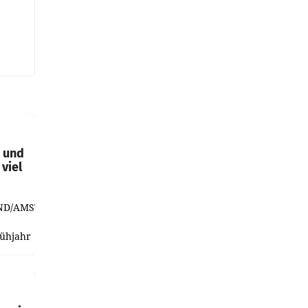
t und
viel
ND/AMSTERDAM.
rühjahr
h