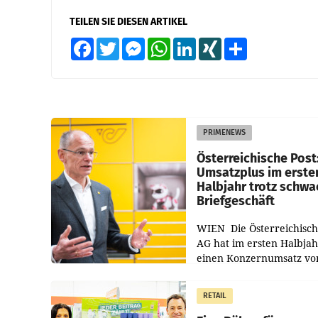
TEILEN SIE DIESEN ARTIKEL
Facebook
Twitter
Messenger
WhatsApp
LinkedIn
XING
Teilen
PRIMENEWS
Österreichische Post
Umsatzplus im erste
Halbjahr trotz schw
Briefgeschäft
WIEN Die Österreichisch
AG hat im ersten Halbja
einen Konzernumsatz vo
1.544,0 Mio. EUR
erwirtschaftet, was eine
RETAIL
von 3,8 Prozent gegenüb
dem Vergleichszeitraum