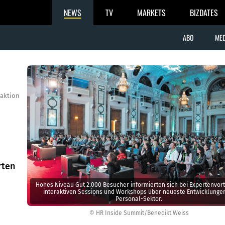
NEWS
TV
MARKETS
BIZDATES
ABO
MED
aktion
rten
Hohes Niveau Gut 2.000 Besucher informierten sich bei Expertenvor
interaktiven Sessions und Workshops über neueste Entwicklunge
Personal-Sektor.
© HR Inside Summit/Benedikt Weiss