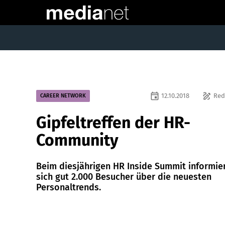
event
draw
12.10.2018
Red
CAREER NETWORK
Gipfeltreffen der HR-
Community
Beim diesjährigen HR Inside Summit informie
sich gut 2.000 Besucher über die neuesten
Personaltrends.