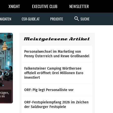
XNIGHT
EXECUTIVE CLUB
NEWSLETTER
search
IADATEN
CSR-GUIDE.AT
PROJEKTE
SUCHE
Meistgelesene Artikel
Personalwechsel im Marketing von
Penny Österreich und Rewe Großhandel
Falkensteiner Camping Wörthersee
offiziell eröffnet: Drei Millionen Euro
investiert
ORF: Pig legt Personalliste vor
trägen,
n im
ORF-Festspielempfang 2026 im Zeichen
der Salzburger Festspiele