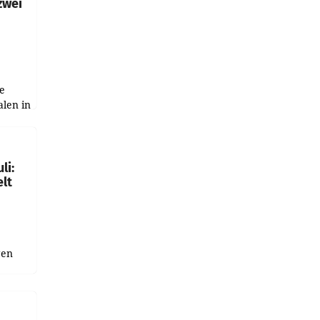
zwei
e
alen in
ich.
gen in
li:
lt
gen
uge
bnis
r als