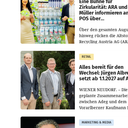
Eine Bühne für
Zirkularität: ARA und
Müller informieren a
POS über
Kreislauffähigkeit
Über den gesamten Augu
hinweg rücken die Altsto
Recycling Austria AG (AR
und der Handelskonzern
Müller die Initiative „Krei
RETAIL
Helden“ in allen
österreichischen Müller-F
Alles bereit für den
Wechsel: Jürgen Albr
setzt ab 1.1.2027 auf
WIENER NEUDORF. – Die
geplante Zusammenarbei
zwischen Adeg und dem
Vorarlberger Kaufmann 
Albrecht ist kartellrechtl
freigegeben: Die
MARKETING & MEDIA
Bundeswettbewerbsbeh