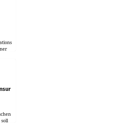
tions
tner
e
tfolio
nsur
schen
soll
chten-
 bei