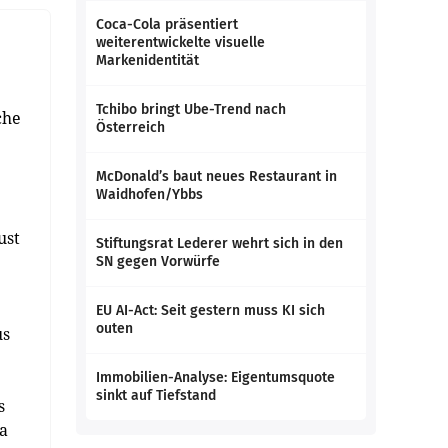
Coca-Cola präsentiert
weiterentwickelte visuelle
Markenidentität
Tchibo bringt Ube-Trend nach
che
Österreich
McDonald’s baut neues Restaurant in
Waidhofen/Ybbs
ust
Stiftungsrat Lederer wehrt sich in den
SN gegen Vorwürfe
EU AI-Act: Seit gestern muss KI sich
outen
us
Immobilien-Analyse: Eigentumsquote
sinkt auf Tiefstand
s
wa