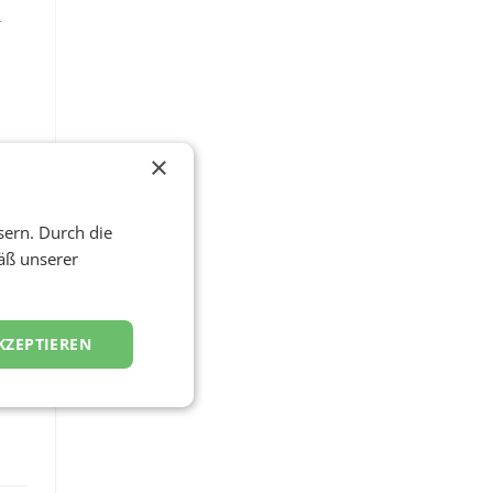
m
das
×
sern. Durch die
R
äß unserer
KZEPTIEREN