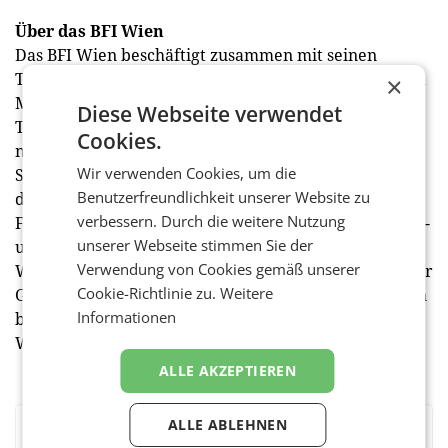
Über das BFI Wien
Das BFI Wien beschäftigt zusammen mit seinen
Tochterunternehmen rund 800 Mitarbeiterinnen und
×
Mitarbeiter sowie über 1.000 selbständige
Diese Webseite verwendet
Trainerinnen und Trainer. Gut 45.000 Menschen
Cookies.
nehmen jährlich an den Lehrgängen, Kursen und
Wir verwenden Cookies, um die
Seminaren des Erwachsenenbildungsinstituts teil. Zu
Benutzerfreundlichkeit unserer Website zu
den Tochterunternehmen des BFI Wien zählen die
verbessern. Durch die weitere Nutzung
Fachhochschule des BFI Wien mit ihren acht Bachelor-
unserer Webseite stimmen Sie der
und sechs Masterstudiengängen, die Schulen des BFI
Verwendung von Cookies gemäß unserer
Wien (HAK/HAS) und die gemeinnützige Job-TransFair
Cookie-Richtlinie zu.
Weitere
GmbH, die am Arbeitsmarkt benachteiligte Menschen
Informationen
bei der Suche nach dem richtigen Job unterstützt.
Weitere Informationen zum BFI Wien:
www.bfi.wien
ALLE AKZEPTIEREN
ALLE ABLEHNEN
BEWERTEN SIE DIESEN ARTIKEL