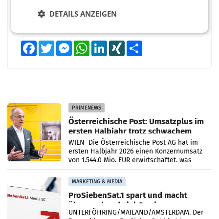
DETAILS ANZEIGEN
Facebook
Twitter
Messenger
WhatsApp
LinkedIn
XING
Teilen
PRIMENEWS
Österreichische Post: Umsatzplus im
ersten Halbjahr trotz schwachem
Briefgeschäft
WIEN Die Österreichische Post AG hat im
ersten Halbjahr 2026 einen Konzernumsatz
von 1.544,0 Mio. EUR erwirtschaftet, was
einem Plus von 3,8 Prozent gegenüber dem
Vergleichszeitraum
MARKETING & MEDIA
ProSiebenSat.1 spart und macht
überraschend viel Gewinn
UNTERFÖHRING/MAILAND/AMSTERDAM. Der