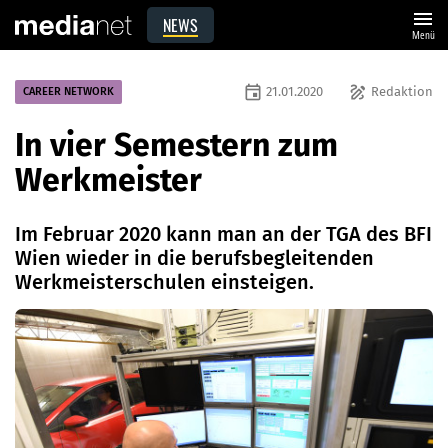
menu
NEWS
Menü
event
draw
21.01.2020
Redaktion
CAREER NETWORK
In vier Semestern zum
Werkmeister
Im Februar 2020 kann man an der TGA des BFI
Wien wieder in die berufsbegleitenden
Werkmeisterschulen einsteigen.