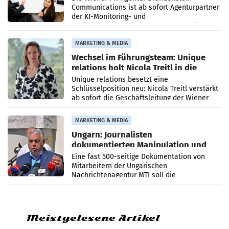
Communications ist ab sofort Agenturpartner
der KI-Monitoring- und
Optimierungsplattform OtterlyAI. Damit baut
die Agentur ihr Leistungsportfolio
MARKETING & MEDIA
Wechsel im Führungsteam: Unique
relations holt Nicola Treitl in die
Geschäftsleitung
Unique relations besetzt eine
Schlüsselposition neu: Nicola Treitl verstärkt
ab sofort die Geschäftsleitung der Wiener
PR-Agentur an der Seite von Josef Kalina und
Anna Kalina-Mahr.
MARKETING & MEDIA
Ungarn: Journalisten
dokumentierten Manipulation und
Zensur
Eine fast 500-seitige Dokumentation von
Mitarbeitern der Ungarischen
Nachrichtenagentur MTI soll die
systematische Nachrichten-Manipulation und
Zensur bei der Agentur während der Zeit
Meistgelesene Artikel