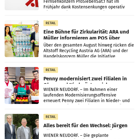
Fernsehkonzern ProSiebenSat.1 hat im
Frühjahr dank Kostensenkungen operativ
wieder Gewinn gemacht und die
Markterwartung deutlich übertroffen.
RETAIL
Eine Bühne für Zirkularität: ARA und
Müller informieren am POS über
Kreislauffähigkeit
Über den gesamten August hinweg rücken die
Altstoff Recycling Austria AG (ARA) und der
Handelskonzern Müller die Initiative
„Kreislauf-Helden“ in allen österreichischen
Müller-Filialen
RETAIL
Penny modernisiert zwei Filialen in
Ober- und Niederösterreich
WIENER NEUDORF. – Im Rahmen einer
laufenden Modernisierungsoffensive
erneuert Penny zwei Filialen in Nieder- und
Oberösterreich. Die beiden Standorte liegen
in Haag sowie im rund
RETAIL
Alles bereit für den Wechsel: Jürgen
Albrecht setzt ab 1.1.2027 auf Adeg
WIENER NEUDORF. – Die geplante