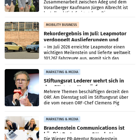
Zusammenarbeit zwischen Adeg und dem
Vorarlberger Kaufmann Jürgen Albrecht ist
kartellrechtlich freigegeben: Die
Bundeswettbewerbsbehörde und der
Bundeskartellanwalt
MOBILITY BUSINESS
Rekordergebnis im Juli: Leapmotor
verdoppelt Auslieferungen und
überschreitet die 100.000er-Marke
– Im Juli 2026 erreichte Leapmotor einen
wichtigen Meilenstein und lieferte weltweit
101.267 Fahrzeuge aus, womit sich das
Ergebnis gegenüber Juli 2025 mehr als
verdoppelte (+102
MARKETING & MEDIA
Stiftungsrat Lederer wehrt sich in
den SN gegen Vorwürfe
Mehrere Themen beschäftigen derzeit den
ORF. Am Dienstag soll im Stiftungsrat über
die vom neuen ORF-Chef Clemens Pig
vorgeschlagenen Besetzungen für die
Direktionen abgestimmt werden.
MARKETING & MEDIA
Brandenstein Communications ist
künftig Partner von OtterlyAI
Die Wiener PR-Agentur Brandenstein