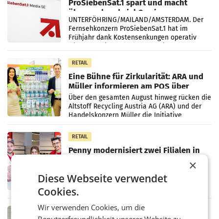
ProSiebenSat.1 spart und macht
überraschend viel Gewinn
UNTERFÖHRING/MAILAND/AMSTERDAM. Der
Fernsehkonzern ProSiebenSat.1 hat im
Frühjahr dank Kostensenkungen operativ
wieder Gewinn gemacht und die
Markterwartung deutlich übertroffen.
RETAIL
Eine Bühne für Zirkularität: ARA und
Müller informieren am POS über
Kreislauffähigkeit
Über den gesamten August hinweg rücken die
Altstoff Recycling Austria AG (ARA) und der
Handelskonzern Müller die Initiative
„Kreislauf-Helden“ in allen österreichischen
Müller-Filialen
RETAIL
Penny modernisiert zwei Filialen in
Ober- und Niederösterreich
×
WIENER NEUDORF. – Im Rahmen einer
Diese Webseite verwendet
laufenden Modernisierungsoffensive
erneuert Penny zwei Filialen in Nieder- und
Cookies.
Oberösterreich. Die beiden Standorte liegen
in Haag sowie im rund
Wir verwenden Cookies, um die
RETAIL