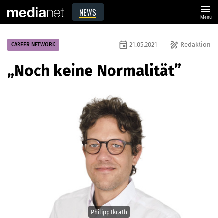
menu
NEWS
Menü
event
draw
21.05.2021
Redaktion
CAREER NETWORK
„Noch keine Normalität”
Philipp Ikrath