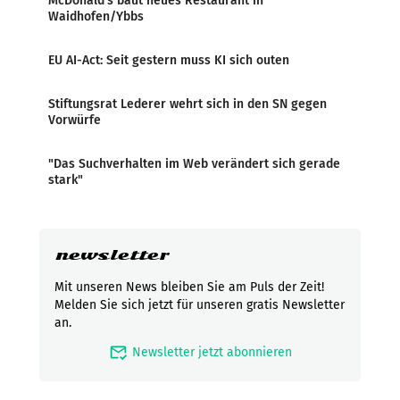
McDonald’s baut neues Restaurant in
Waidhofen/Ybbs
EU AI-Act: Seit gestern muss KI sich outen
Stiftungsrat Lederer wehrt sich in den SN gegen
Vorwürfe
"Das Suchverhalten im Web verändert sich gerade
stark"
newsletter
Mit unseren News bleiben Sie am Puls der Zeit!
Melden Sie sich jetzt für unseren gratis Newsletter
an.
mark_email_read
Newsletter jetzt abonnieren