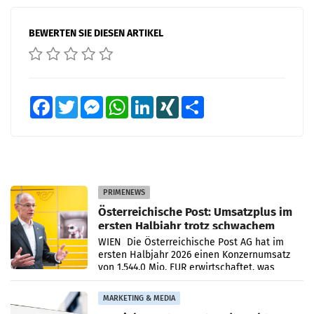
BEWERTEN SIE DIESEN ARTIKEL
Facebook
Twitter
Messenger
WhatsApp
LinkedIn
XING
Teilen
PRIMENEWS
Österreichische Post: Umsatzplus im
ersten Halbjahr trotz schwachem
Briefgeschäft
WIEN Die Österreichische Post AG hat im
ersten Halbjahr 2026 einen Konzernumsatz
von 1.544,0 Mio. EUR erwirtschaftet, was
einem Plus von 3,8 Prozent gegenüber dem
Vergleichszeitraum
MARKETING & MEDIA