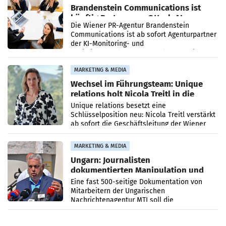
Brandenstein Communications ist
künftig Partner von OtterlyAI
Die Wiener PR-Agentur Brandenstein
Communications ist ab sofort Agenturpartner
der KI-Monitoring- und
Optimierungsplattform OtterlyAI. Damit baut
die Agentur ihr Leistungsportfolio
MARKETING & MEDIA
Wechsel im Führungsteam: Unique
relations holt Nicola Treitl in die
Geschäftsleitung
Unique relations besetzt eine
Schlüsselposition neu: Nicola Treitl verstärkt
ab sofort die Geschäftsleitung der Wiener
PR-Agentur an der Seite von Josef Kalina und
Anna Kalina-Mahr.
MARKETING & MEDIA
Ungarn: Journalisten
dokumentierten Manipulation und
Zensur
Eine fast 500-seitige Dokumentation von
Mitarbeitern der Ungarischen
Nachrichtenagentur MTI soll die
systematische Nachrichten-Manipulation und
Zensur bei der Agentur während der Zeit