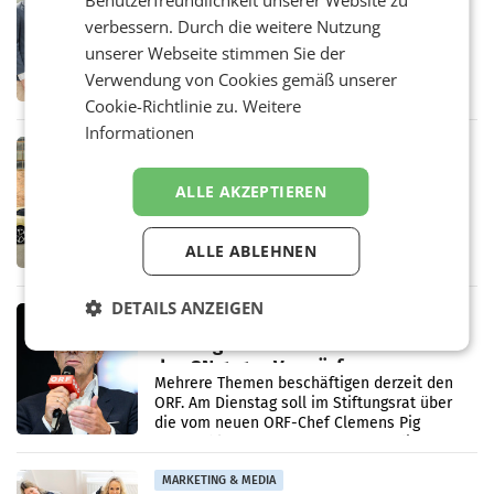
Benutzerfreundlichkeit unserer Website zu
Alles bereit für den Wechsel: Jürgen
verbessern. Durch die weitere Nutzung
Albrecht setzt ab 1.1.2027 auf Adeg
WIENER NEUDORF. – Die geplante
unserer Webseite stimmen Sie der
Zusammenarbeit zwischen Adeg und dem
Verwendung von Cookies gemäß unserer
Vorarlberger Kaufmann Jürgen Albrecht ist
Cookie-Richtlinie zu.
Weitere
kartellrechtlich freigegeben: Die
Bundeswettbewerbsbehörde und der
Informationen
Bundeskartellanwalt
MOBILITY BUSINESS
Rekordergebnis im Juli: Leapmotor
ALLE AKZEPTIEREN
verdoppelt Auslieferungen und
überschreitet die 100.000er-Marke
– Im Juli 2026 erreichte Leapmotor einen
wichtigen Meilenstein und lieferte weltweit
ALLE ABLEHNEN
101.267 Fahrzeuge aus, womit sich das
Ergebnis gegenüber Juli 2025 mehr als
verdoppelte (+102
DETAILS ANZEIGEN
MARKETING & MEDIA
Stiftungsrat Lederer wehrt sich in
den SN gegen Vorwürfe
Mehrere Themen beschäftigen derzeit den
ORF. Am Dienstag soll im Stiftungsrat über
die vom neuen ORF-Chef Clemens Pig
vorgeschlagenen Besetzungen für die
Direktionen abgestimmt werden.
MARKETING & MEDIA