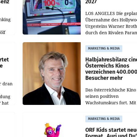
senz
2027
LOS ANGELES Die gepla
nking
Übernahme des Hollywo
Urgesteins Warner Broth
ölf
durch den Rivalen Para
wird noch lange in der
siert,
Schwebe bleiben. Eine
MARKETING & MEDIA
d
Richterin setzte den Proz
rtet
Halbjahresbilanz cin
e
Österreichs Kinos
verzeichnen 400.00
Besucher mehr
r dran
Das österreichische Kino 
seinen positiven
ldung
Wachstumskurs fort. Mit
 hat
rund 400.000 Besucheri
des
und Besucher höheren
MARKETING & MEDIA
Nettoreichweite im erst
t.
Halbjahr 2026 gegenüb
ORF Kids startet ne
Format „Auri und Du