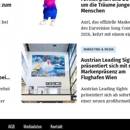
t zum
um die Träume junge
Menschen
 bei
Auri, das offizielle Mask
des Eurovision Song Cont
2026, kehrt mit einem e
n
Format auf den Bildschi
auf.
zurück. In der neuen S
MARKETING & MEDIA
„Auri und Du“ bei ORF K
steht
Austrian Leading Sig
n
präsentiert sich mit
Markenpräsenz am
beim
Flughafen Wien
zehnt
Austrian Leading Sights
präsentiert sich ab sofor
der
einer neuen großformat
n
Werbeinszenierung im
sagen
Terminalbereich des Flu
n und
Wien. Die Präsenz befind
kungen
im Verbindungsbereich
AGB
Mediadaten
Kontakt