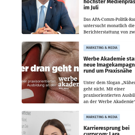
höchster Medienprä
im Juli
Das APA-Comm-Politik-Ra
untersucht monatlich die
Berichterstattung von zw
österreichischen
Tageszeitungen und analy
MARKETING & MEDIA
welche Politikerinnen un
Politiker Österreichs die
Werbe Akademie sta
neue Imagekampagn
rund um Praxisnähe
Unter dem Slogan „Nähe
geht nicht. Mit einer
praxisorientierten Ausbi
an der Werbe Akademie“
die Bildungseinrichtung 
WIFI Wien eine neue
MARKETING & MEDIA
Imagekampagne gestarte
Karrieresprung bei
currycom: Lara