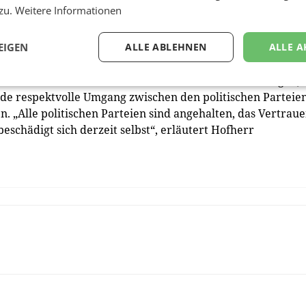
 zu.
Weitere Informationen
r hohen Staatsschulden zu einer Inflation kommen kann. 
EIGEN
ALLE ABLEHNEN
ALLE A
 sich noch unsicher. Seit Oktober hat sich die Stimmung
ch die Dauer der Krise sowie den laufenden Änderungen, 
de respektvolle Umgang zwischen den politischen Parteie
. „Alle politischen Parteien sind angehalten, das Vertrau
eschädigt sich derzeit selbst“, erläutert Hofherr