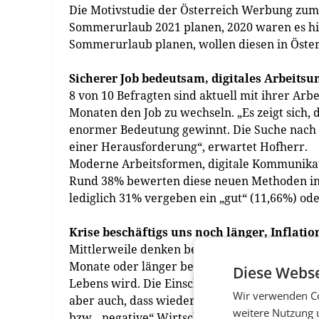
Die Motivstudie der Österreich Werbung zum 
Sommerurlaub 2021 planen, 2020 waren es hin
Sommerurlaub planen, wollen diesen in Öster
Sicherer Job bedeutsam, digitales Arbeits
8 von 10 Befragten sind aktuell mit ihrer Arbe
Monaten den Job zu wechseln. „Es zeigt sich, 
enormer Bedeutung gewinnt. Die Suche nach 
einer Herausforderung“, erwartet Hofherr.
Moderne Arbeitsformen, digitale Kommunikat
Rund 38% bewerten diese neuen Methoden in i
lediglich 31% vergeben ein „gut“ (11,66%) ode
Krise beschäftigs uns noch länger, Inflat
Mittlerweile denken bereits über 81% der Bef
Monate oder länger begleitet und Corona dami
Diese Webse
Lebens wird. Die Einschätzung zur mittelfris
Wir verwenden Co
aber auch, dass wieder Hoffnung geschöpft wi
weitere Nutzung 
bzw. „negative“ Wirtschaftsentwicklung - in