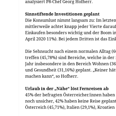
analysiert P8-Chef Georg Hofherr.
Sinnstiftende Investitionen geplant
Die Konsumlust nimmt langsam zu: Im letzte
mittlerweile achtet knapp jeder Vierte darau
Einkaufen besonders wichtig und der Boom im
April 2020 11%). Bei jedem Dritten ist das Ei
Die Sehnsucht nach einem normalen Alltag (6
treffen (45,78%) sind Bereiche, welche in de
Jahr insbesondere in den Bereich Wohnen (36,
und Gesundheit (31,16%) geplant. „Keiner hätt
machen kann“, so Hofherr.
Urlaub in der „Nähe“ löst Fernreisen ab
45% der befragten Österreicher/innen haben g
noch unsicher, 42% haben keine Reise geplant
Österreich (45,71%), Italien (29,1%), Kroatie