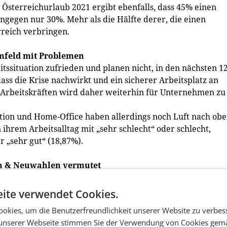
Österreichurlaub 2021 ergibt ebenfalls, dass 45% einen
gegen nur 30%. Mehr als die Hälfte derer, die einen
reich verbringen.
umfeld mit Problemen
itssituation zufrieden und planen nicht, in den nächsten 1
dass die Krise nachwirkt und ein sicherer Arbeitsplatz an
Arbeitskräften wird daher weiterhin für Unternehmen zu
ion und Home-Office haben allerdings noch Luft nach obe
hrem Arbeitsalltag mit „sehr schlecht“ oder schlecht,
r „sehr gut“ (18,87%).
ion & Neuwahlen vermutet
ragten, dass Österreich die Corona Krise noch weitere 12
t in den nächsten Jahren zum fixen Bestandteil unseres
ite verwendet Cookies.
tigen Wirtschaftsentwicklung nach der Corona-Krise zeigt
okies, um die Benutzerfreundlichkeit unserer Website zu verbes
rd. 7 von 10 der Befragten erwarten eine „sehr negative“
unserer Webseite stimmen Sie der Verwendung von Cookies gem
 der Befragung von Jänner 2021 haben diese Meinung noch 