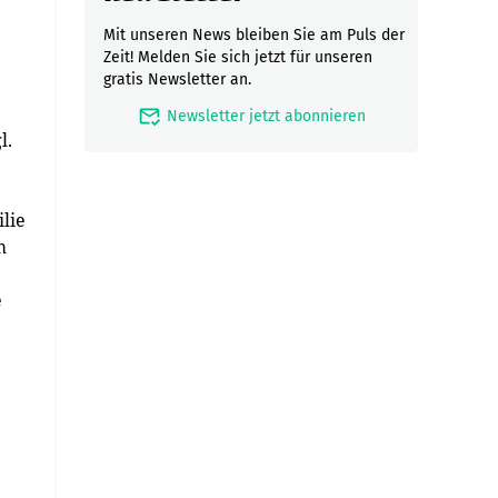
Mit unseren News bleiben Sie am Puls der
Zeit! Melden Sie sich jetzt für unseren
gratis Newsletter an.
mark_email_read
Newsletter jetzt abonnieren
l.
lie
m
e