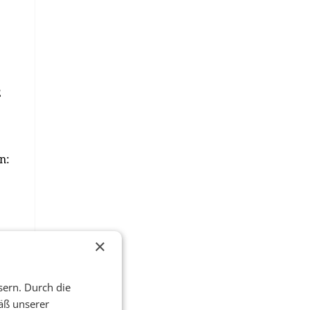
2
n:
×
sern. Durch die
äß unserer
9