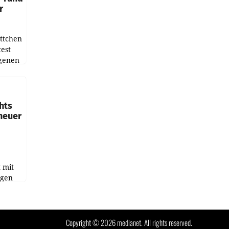
r
ottchen
est
igenen
rm
endung
ids
hts
 neuer
t mit
igen
ghafen
et sich
Copyright © 2026 medianet. All rights reserved.