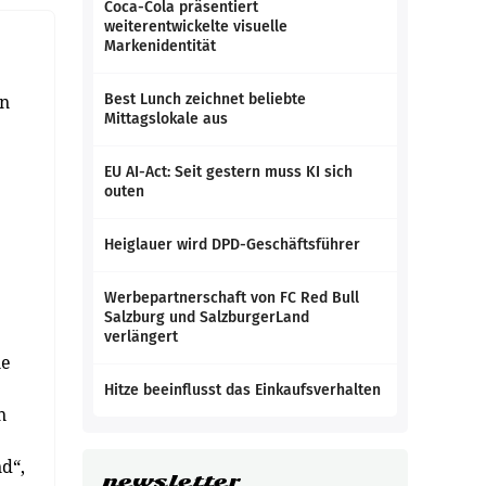
Coca-Cola präsentiert
weiterentwickelte visuelle
Markenidentität
en
Best Lunch zeichnet beliebte
Mittagslokale aus
EU AI-Act: Seit gestern muss KI sich
outen
1
Heiglauer wird DPD-Geschäftsführer
Werbepartnerschaft von FC Red Bull
Salzburg und SalzburgerLand
verlängert
ne
Hitze beeinflusst das Einkaufsverhalten
n
d“,
newsletter