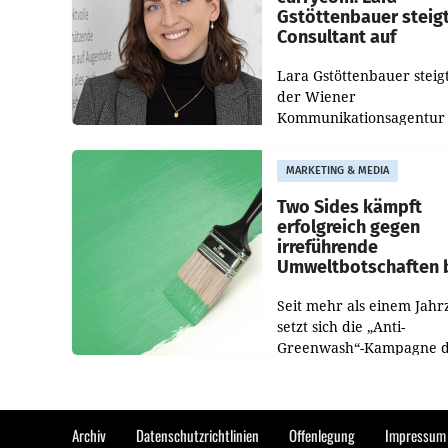
Gstöttenbauer steig
Consultant auf
Lara Gstöttenbauer steigt
der Wiener
Kommunikationsagentur
currycom communicatio
partners zum Consultant 
MARKETING & MEDIA
Die 27-jährige Beraterin
betreut Kundinnen und
Two Sides kämpft
Kunden in den Bereiche
erfolgreich gegen
irreführende
Umweltbotschaften 
Papiereinsatz
Seit mehr als einem Jahr
setzt sich die „Anti-
Greenwash“-Kampagne 
Initiative Two Sides gege
irreführende Umweltaus
bei Papierkommunikatio
papierbasierten Verpac
Archiv
Datenschutzrichtlinien
Offenlegung
Impressum