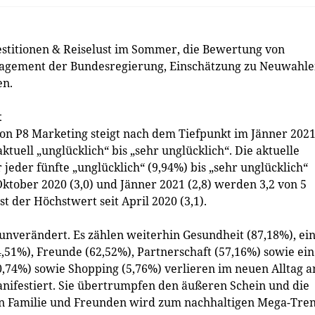
stitionen & Reiselust im Sommer, die Bewertung von
agement der Bundesregierung, Einschätzung zu Neuwahl
en.
t
on P8 Marketing steigt nach dem Tiefpunkt im Jänner 202
tuell „unglücklich“ bis „sehr unglücklich“. Die aktuelle
 jeder fünfte „unglücklich“ (9,94%) bis „sehr unglücklich“
ktober 2020 (3,0) und Jänner 2021 (2,8) werden 3,2 von 5
 der Höchstwert seit April 2020 (3,1).
 unverändert. Es zählen weiterhin Gesundheit (87,18%), ei
4,51%), Freunde (62,52%), Partnerschaft (57,16%) sowie ein
,74%) sowie Shopping (5,76%) verlieren im neuen Alltag a
nifestiert. Sie übertrumpfen den äußeren Schein und die
on Familie und Freunden wird zum nachhaltigen Mega-Tren