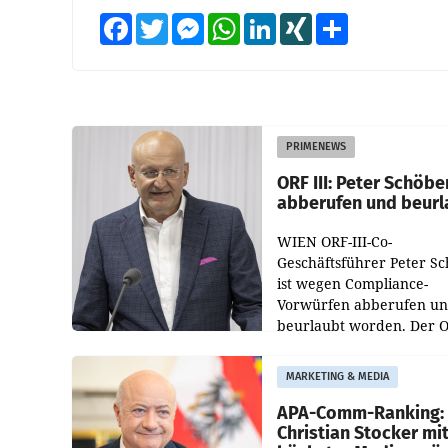
Facebook
Twitter
Messenger
WhatsApp
LinkedIn
XING
Teilen
PRIMENEWS
ORF III: Peter Schöbe
abberufen und beurl
WIEN ORF-III-Co-
Geschäftsführer Peter S
ist wegen Compliance-
Vorwürfen abberufen u
beurlaubt worden. Der 
bestätigte gegenüber de
entsprechende
MARKETING & MEDIA
Medienberichte.
APA-Comm-Ranking:
Christian Stocker mi