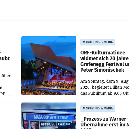
MARKETING & MEDIA
r
ORF-Kulturmatinee
aubt
widmet sich 20 Jahr
Grafenegg Festival 
Peter Simonischek
chöber
Am Sonntag, dem 9. Aug
2026, begleitet Lillian M
nd
das Publikum ab 9.05 Uh
ORF
durch die ORF-
r APA
„Kulturmatinee“. Die Se
MARKETING & MEDIA
startet mit der Dokumen
„20 Jahre Grafenegg
Prozess zu Warner-
t
Übernahme erst im 