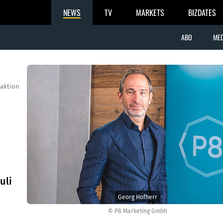
NEWS
TV
MARKETS
BIZDATES
ABO
MED
aktion
uli
Georg Hofherr
© P8 Marketing Gmbh