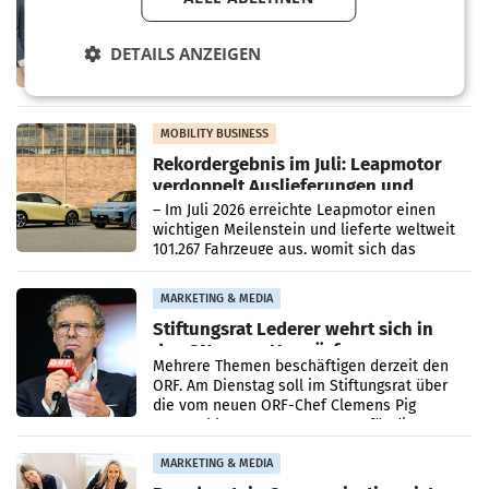
Albrecht setzt ab 1.1.2027 auf Adeg
WIENER NEUDORF. – Die geplante
DETAILS ANZEIGEN
Zusammenarbeit zwischen Adeg und dem
Vorarlberger Kaufmann Jürgen Albrecht ist
kartellrechtlich freigegeben: Die
Bundeswettbewerbsbehörde und der
Bundeskartellanwalt
MOBILITY BUSINESS
Rekordergebnis im Juli: Leapmotor
verdoppelt Auslieferungen und
überschreitet die 100.000er-Marke
– Im Juli 2026 erreichte Leapmotor einen
wichtigen Meilenstein und lieferte weltweit
101.267 Fahrzeuge aus, womit sich das
Ergebnis gegenüber Juli 2025 mehr als
verdoppelte (+102
MARKETING & MEDIA
Stiftungsrat Lederer wehrt sich in
den SN gegen Vorwürfe
Mehrere Themen beschäftigen derzeit den
ORF. Am Dienstag soll im Stiftungsrat über
die vom neuen ORF-Chef Clemens Pig
vorgeschlagenen Besetzungen für die
Direktionen abgestimmt werden.
MARKETING & MEDIA