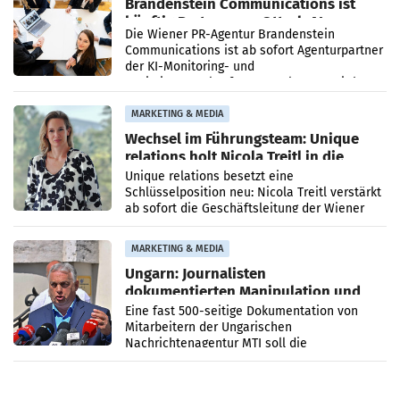
Brandenstein Communications ist
künftig Partner von OtterlyAI
Die Wiener PR-Agentur Brandenstein
Communications ist ab sofort Agenturpartner
der KI-Monitoring- und
Optimierungsplattform OtterlyAI. Damit baut
die Agentur ihr Leistungsportfolio
MARKETING & MEDIA
Wechsel im Führungsteam: Unique
relations holt Nicola Treitl in die
Geschäftsleitung
Unique relations besetzt eine
Schlüsselposition neu: Nicola Treitl verstärkt
ab sofort die Geschäftsleitung der Wiener
PR-Agentur an der Seite von Josef Kalina und
Anna Kalina-Mahr.
MARKETING & MEDIA
Ungarn: Journalisten
dokumentierten Manipulation und
Zensur
Eine fast 500-seitige Dokumentation von
Mitarbeitern der Ungarischen
Nachrichtenagentur MTI soll die
systematische Nachrichten-Manipulation und
Zensur bei der Agentur während der Zeit