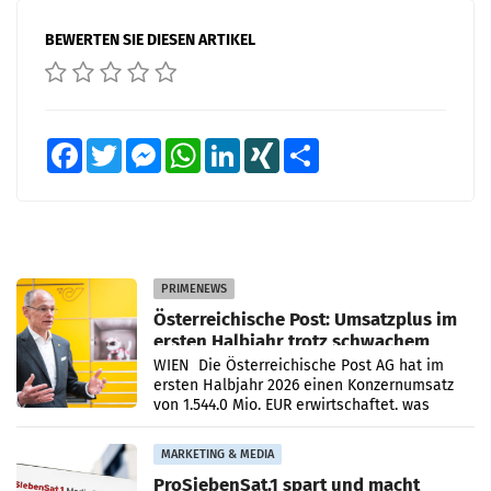
BEWERTEN SIE DIESEN ARTIKEL
Facebook
Twitter
Messenger
WhatsApp
LinkedIn
XING
Teilen
PRIMENEWS
Österreichische Post: Umsatzplus im
ersten Halbjahr trotz schwachem
Briefgeschäft
WIEN Die Österreichische Post AG hat im
ersten Halbjahr 2026 einen Konzernumsatz
von 1.544,0 Mio. EUR erwirtschaftet, was
einem Plus von 3,8 Prozent gegenüber dem
Vergleichszeitraum
MARKETING & MEDIA
ProSiebenSat.1 spart und macht