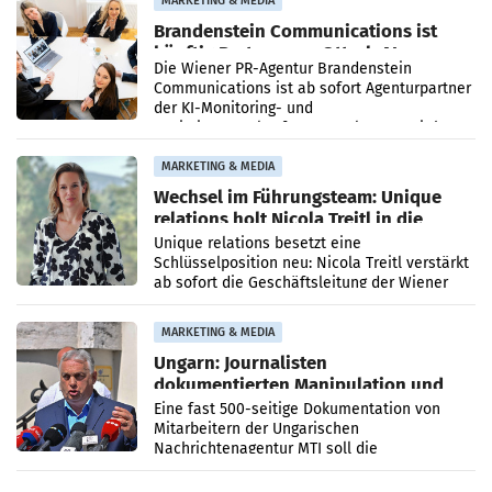
MARKETING & MEDIA
Brandenstein Communications ist
künftig Partner von OtterlyAI
Die Wiener PR-Agentur Brandenstein
Communications ist ab sofort Agenturpartner
der KI-Monitoring- und
Optimierungsplattform OtterlyAI. Damit baut
die Agentur ihr Leistungsportfolio
MARKETING & MEDIA
Wechsel im Führungsteam: Unique
relations holt Nicola Treitl in die
Geschäftsleitung
Unique relations besetzt eine
Schlüsselposition neu: Nicola Treitl verstärkt
ab sofort die Geschäftsleitung der Wiener
PR-Agentur an der Seite von Josef Kalina und
Anna Kalina-Mahr.
MARKETING & MEDIA
Ungarn: Journalisten
dokumentierten Manipulation und
Zensur
Eine fast 500-seitige Dokumentation von
Mitarbeitern der Ungarischen
Nachrichtenagentur MTI soll die
systematische Nachrichten-Manipulation und
Zensur bei der Agentur während der Zeit