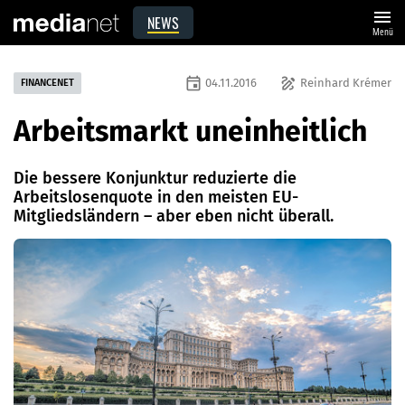
menu
NEWS
Menü
event
draw
04.11.2016
Reinhard Krémer
FINANCENET
Arbeitsmarkt uneinheitlich
Die bessere Konjunktur reduzierte die
Arbeitslosenquote in den meisten EU-
Mitgliedsländern – aber eben nicht überall.