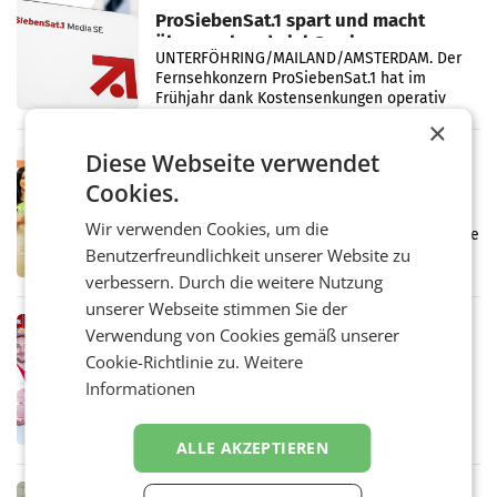
ProSiebenSat.1 spart und macht
überraschend viel Gewinn
UNTERFÖHRING/MAILAND/AMSTERDAM. Der
Fernsehkonzern ProSiebenSat.1 hat im
Frühjahr dank Kostensenkungen operativ
wieder Gewinn gemacht und die
×
Markterwartung deutlich übertroffen.
Diese Webseite verwendet
RETAIL
Eine Bühne für Zirkularität: ARA und
Cookies.
Müller informieren am POS über
Wir verwenden Cookies, um die
Kreislauffähigkeit
Über den gesamten August hinweg rücken die
Benutzerfreundlichkeit unserer Website zu
Altstoff Recycling Austria AG (ARA) und der
Handelskonzern Müller die Initiative
verbessern. Durch die weitere Nutzung
„Kreislauf-Helden“ in allen österreichischen
unserer Webseite stimmen Sie der
Müller-Filialen
RETAIL
Verwendung von Cookies gemäß unserer
Penny modernisiert zwei Filialen in
Cookie-Richtlinie zu.
Weitere
Ober- und Niederösterreich
Informationen
WIENER NEUDORF. – Im Rahmen einer
laufenden Modernisierungsoffensive
erneuert Penny zwei Filialen in Nieder- und
ALLE AKZEPTIEREN
Oberösterreich. Die beiden Standorte liegen
in Haag sowie im rund
RETAIL