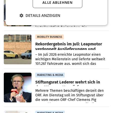
ALLE ABLEHNEN
Alles bereit für den Wechsel: Jürgen
Albrecht setzt ab 1.1.2027 auf Adeg
WIENER NEUDORF. – Die geplante
DETAILS ANZEIGEN
Zusammenarbeit zwischen Adeg und dem
Vorarlberger Kaufmann Jürgen Albrecht ist
kartellrechtlich freigegeben: Die
Bundeswettbewerbsbehörde und der
Bundeskartellanwalt
MOBILITY BUSINESS
Rekordergebnis im Juli: Leapmotor
verdoppelt Auslieferungen und
überschreitet die 100.000er-Marke
– Im Juli 2026 erreichte Leapmotor einen
wichtigen Meilenstein und lieferte weltweit
101.267 Fahrzeuge aus, womit sich das
Ergebnis gegenüber Juli 2025 mehr als
verdoppelte (+102
MARKETING & MEDIA
Stiftungsrat Lederer wehrt sich in
den SN gegen Vorwürfe
Mehrere Themen beschäftigen derzeit den
ORF. Am Dienstag soll im Stiftungsrat über
die vom neuen ORF-Chef Clemens Pig
vorgeschlagenen Besetzungen für die
Direktionen abgestimmt werden.