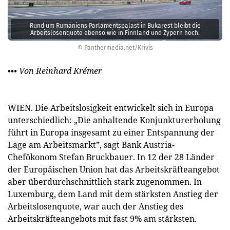
Rund um Rumäniens Parlamentspalast in Bukarest bleibt die
Arbeitslosenquote ebenso wie in Finnland und Zypern hoch.
© Panthermedia.net/Krivis
••• Von Reinhard Krémer
WIEN. Die Arbeitslosigkeit entwickelt sich in Europa
unterschiedlich: „Die anhaltende Konjunkturerholung
führt in Europa insgesamt zu einer Entspannung der
Lage am Arbeitsmarkt”, sagt Bank Austria-
Chefökonom ­Stefan Bruckbauer. In 12 der 28 Länder
der Europäischen Union hat das Arbeitskräfteangebot
aber überdurchschnittlich stark zugenommen. In
Luxemburg, dem Land mit dem stärksten Anstieg der
Arbeitslosenquote, war auch der Anstieg des
Arbeitskräfteangebots mit fast 9% am stärksten.