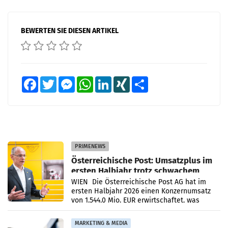
BEWERTEN SIE DIESEN ARTIKEL
Facebook
Twitter
Messenger
WhatsApp
LinkedIn
XING
Teilen
PRIMENEWS
Österreichische Post: Umsatzplus im
ersten Halbjahr trotz schwachem
Briefgeschäft
WIEN Die Österreichische Post AG hat im
ersten Halbjahr 2026 einen Konzernumsatz
von 1.544,0 Mio. EUR erwirtschaftet, was
einem Plus von 3,8 Prozent gegenüber dem
Vergleichszeitraum
MARKETING & MEDIA