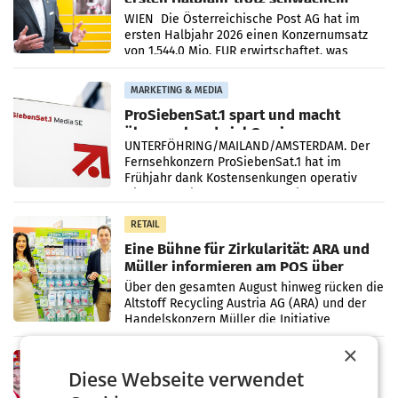
Briefgeschäft
WIEN Die Österreichische Post AG hat im
ersten Halbjahr 2026 einen Konzernumsatz
von 1.544,0 Mio. EUR erwirtschaftet, was
einem Plus von 3,8 Prozent gegenüber dem
Vergleichszeitraum
MARKETING & MEDIA
ProSiebenSat.1 spart und macht
überraschend viel Gewinn
UNTERFÖHRING/MAILAND/AMSTERDAM. Der
Fernsehkonzern ProSiebenSat.1 hat im
Frühjahr dank Kostensenkungen operativ
wieder Gewinn gemacht und die
Markterwartung deutlich übertroffen.
RETAIL
Eine Bühne für Zirkularität: ARA und
Müller informieren am POS über
Kreislauffähigkeit
Über den gesamten August hinweg rücken die
Altstoff Recycling Austria AG (ARA) und der
Handelskonzern Müller die Initiative
„Kreislauf-Helden“ in allen österreichischen
×
Müller-Filialen
RETAIL
Diese Webseite verwendet
Penny modernisiert zwei Filialen in