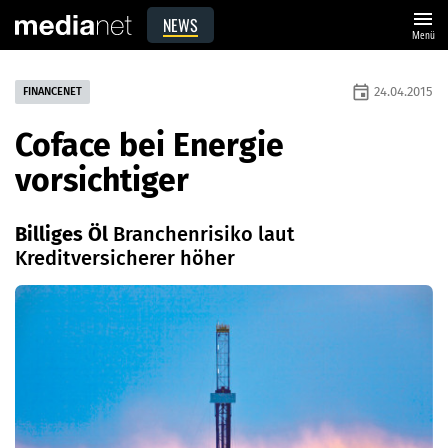
menu
NEWS
Menü
event
24.04.2015
FINANCENET
Coface bei Energie
vorsichtiger
Billiges Öl
Branchenrisiko laut
Kreditversicherer höher