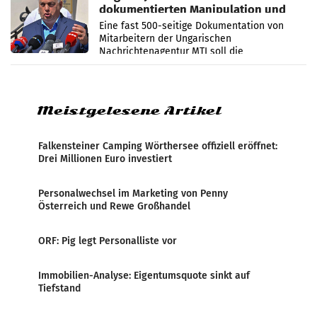
dokumentierten Manipulation und
Zensur
Eine fast 500-seitige Dokumentation von
Mitarbeitern der Ungarischen
Nachrichtenagentur MTI soll die
systematische Nachrichten-Manipulation und
Zensur bei der Agentur während der Zeit
Meistgelesene Artikel
Falkensteiner Camping Wörthersee offiziell eröffnet:
Drei Millionen Euro investiert
Personalwechsel im Marketing von Penny
Österreich und Rewe Großhandel
ORF: Pig legt Personalliste vor
Immobilien-Analyse: Eigentumsquote sinkt auf
Tiefstand