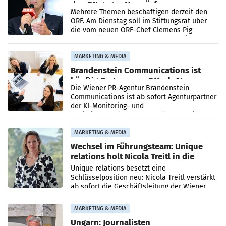
den SN gegen Vorwürfe
Mehrere Themen beschäftigen derzeit den
ORF. Am Dienstag soll im Stiftungsrat über
die vom neuen ORF-Chef Clemens Pig
vorgeschlagenen Besetzungen für die
Direktionen abgestimmt werden.
MARKETING & MEDIA
Brandenstein Communications ist
künftig Partner von OtterlyAI
Die Wiener PR-Agentur Brandenstein
Communications ist ab sofort Agenturpartner
der KI-Monitoring- und
Optimierungsplattform OtterlyAI. Damit baut
die Agentur ihr Leistungsportfolio
MARKETING & MEDIA
Wechsel im Führungsteam: Unique
relations holt Nicola Treitl in die
Geschäftsleitung
Unique relations besetzt eine
Schlüsselposition neu: Nicola Treitl verstärkt
ab sofort die Geschäftsleitung der Wiener
PR-Agentur an der Seite von Josef Kalina und
Anna Kalina-Mahr.
MARKETING & MEDIA
Ungarn: Journalisten