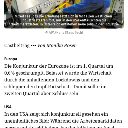
Mixed Feelings Die Erholung setzt sich in fast allen westlichen ­
Industriestaaten fort, nur in den USA enttäuschten die
Arbeitsmarktdaten. In Österreich entstehen neue Jobs in der Industrie.
© APA/Hans Klaus Techt
Gastbeitrag
••• Von Monika Rosen
Europa
Die Konjunktur der Eurozone ist im 1. Quartal um
0,6% geschrumpft. Belastet wurde die Wirtschaft
durch die anhaltenden Lockdowns und den
schleppenden Impf-Fortschritt. Damit sollte im
zweiten Quartal aber Schluss sein.
USA
In den USA zeigt sich konjunkturell gesehen ein
uneinheitliches Bild: Während die Arbeitsmarktdaten
massiv enttäuscht haben, lag die Inflation im April