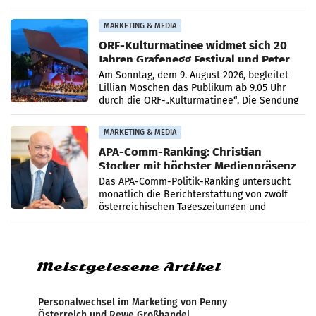
bestätigte gegenüber der APA entsprechende
Medienberichte.
MARKETING & MEDIA
ORF-Kulturmatinee widmet sich 20
Jahren Grafenegg Festival und Peter
Simonischek
Am Sonntag, dem 9. August 2026, begleitet
Lillian Moschen das Publikum ab 9.05 Uhr
durch die ORF-„Kulturmatinee“. Die Sendung
startet mit der Dokumentation „20 Jahre
Grafenegg
MARKETING & MEDIA
APA-Comm-Ranking: Christian
Stocker mit höchster Medienpräsenz
im Juli
Das APA-Comm-Politik-Ranking untersucht
monatlich die Berichterstattung von zwölf
österreichischen Tageszeitungen und
analysiert, welche Politikerinnen und
Politiker Österreichs die
Meistgelesene Artikel
Personalwechsel im Marketing von Penny
Österreich und Rewe Großhandel