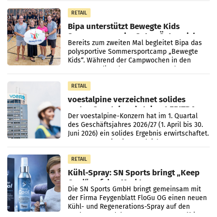
Direktionen abgestimmt werden.
RETAIL
Bipa unterstützt Bewegte Kids
Sommercamps im Osten Österreichs
Bereits zum zweiten Mal begleitet Bipa das
polysportive Sommersportcamp „Bewegte
Kids“. Während der Campwochen in den
Monaten Juli und August versorgt das
Unternehmen Kinder sowie
RETAIL
voestalpine verzeichnet solides
erstes Quartal und steigert EBITDA
Der voestalpine-Konzern hat im 1. Quartal
des Geschäftsjahres 2026/27 (1. April bis 30.
Juni 2026) ein solides Ergebnis erwirtschaftet.
Der Umsatz stieg im Vergleich zur
Vorjahresperiode
RETAIL
Kühl-Spray: SN Sports bringt „Keep
Cool“ auf den Markt
Die SN Sports GmbH bringt gemeinsam mit
der Firma Feygenblatt FloGu OG einen neuen
Kühl- und Regenerations-Spray auf den
Markt. Das Produkt namens „Keep Cool“ ist zu