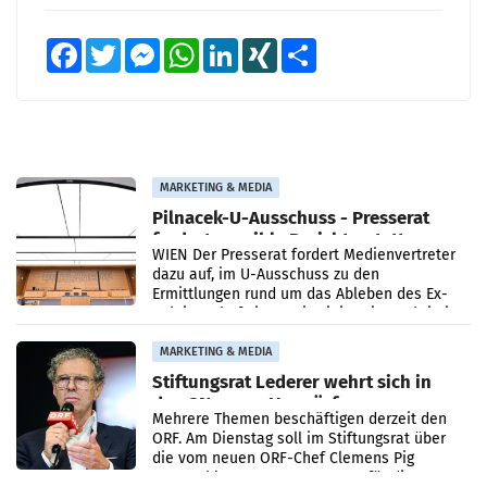
Facebook
Twitter
Messenger
WhatsApp
LinkedIn
XING
Teilen
MARKETING & MEDIA
Pilnacek-U-Ausschuss - Presserat
fordert sensible Berichterstattung
WIEN Der Presserat fordert Medienvertreter
dazu auf, im U-Ausschuss zu den
Ermittlungen rund um das Ableben des Ex-
Sektionschefs im Justizministerium, Christian
Pilnacek, auf sensible
MARKETING & MEDIA
Stiftungsrat Lederer wehrt sich in
den SN gegen Vorwürfe
Mehrere Themen beschäftigen derzeit den
ORF. Am Dienstag soll im Stiftungsrat über
die vom neuen ORF-Chef Clemens Pig
vorgeschlagenen Besetzungen für die