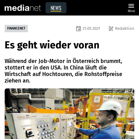
menu
NEWS
Menü
event
draw
21.05.2021
Redaktion
FINANCENET
Es geht wieder voran
Während der Job-Motor in Österreich brummt,
stottert er in den USA. In China läuft die
Wirtschaft auf Hochtouren, die Rohstoffpreise
ziehen an.