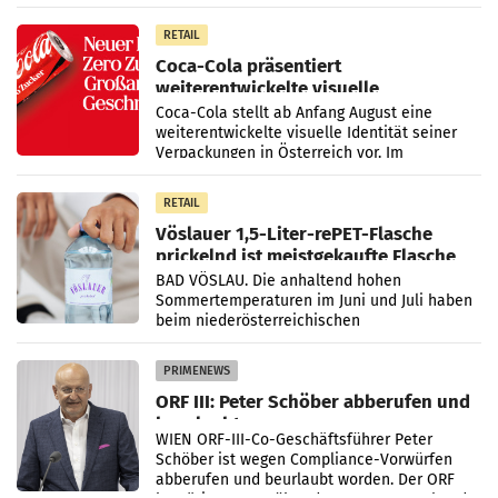
100 Prozent
RETAIL
Coca-Cola präsentiert
weiterentwickelte visuelle
Markenidentität
Coca-Cola stellt ab Anfang August eine
weiterentwickelte visuelle Identität seiner
Verpackungen in Österreich vor. Im
Mittelpunkt des Redesigns stehen zentrale
Gestaltungselemente
RETAIL
Vöslauer 1,5-Liter-rePET-Flasche
prickelnd ist meistgekaufte Flasche
Österreichs
BAD VÖSLAU. Die anhaltend hohen
Sommertemperaturen im Juni und Juli haben
beim niederösterreichischen
Getränkehersteller Vöslauer zu deutlichen
Absatzzuwächsen geführt. Während
PRIMENEWS
ORF III: Peter Schöber abberufen und
beurlaubt
WIEN ORF-III-Co-Geschäftsführer Peter
Schöber ist wegen Compliance-Vorwürfen
abberufen und beurlaubt worden. Der ORF