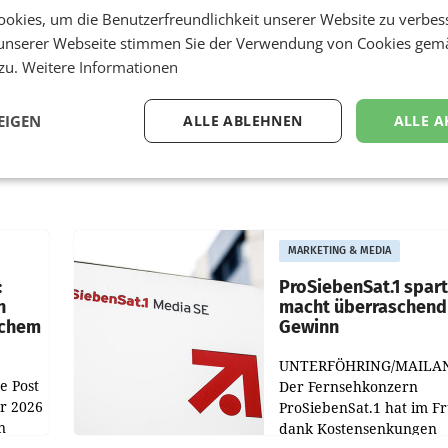
okies, um die Benutzerfreundlichkeit unserer Website zu verbes
unserer Webseite stimmen Sie der Verwendung von Cookies gem
 zu.
Weitere Informationen
EIGEN
ALLE ABLEHNEN
ALLE A
MARKETING & MEDIA
:
ProSiebenSat.1 spar
n
macht überraschend 
achem
Gewinn
UNTERFÖHRING/MAILA
e Post
Der Fernsehkonzern
hr 2026
ProSiebenSat.1 hat im F
n
dank Kostensenkungen