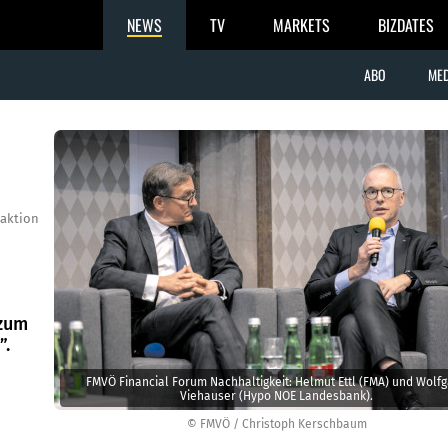
NEWS
TV
MARKETS
BIZDATES
ABO
MED
aktion
 zum
”.
FMVÖ Financial Forum Nachhaltigkeit: Helmut Ettl (FMA) und Wolf
Viehauser (Hypo NOE Landesbank).
© FMVÖ / Christoph Kerschbaum