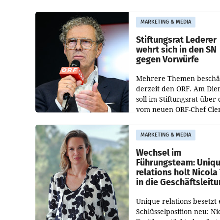
Albrecht ist kartellrechtl
freigegeben: Die
MARKETING & MEDIA
Bundeswettbewerbsbeh
und der Bundeskartellan
Stiftungsrat Lederer
wehrt sich in den SN
gegen Vorwürfe
Mehrere Themen beschä
derzeit den ORF. Am Die
soll im Stiftungsrat über 
vom neuen ORF-Chef Cl
Pig vorgeschlagenen
Besetzungen für die
MARKETING & MEDIA
Direktionen abgestimmt
werden.
Wechsel im
Führungsteam: Uniq
relations holt Nicola 
in die Geschäftsleit
Unique relations besetzt 
Schlüsselposition neu: Ni