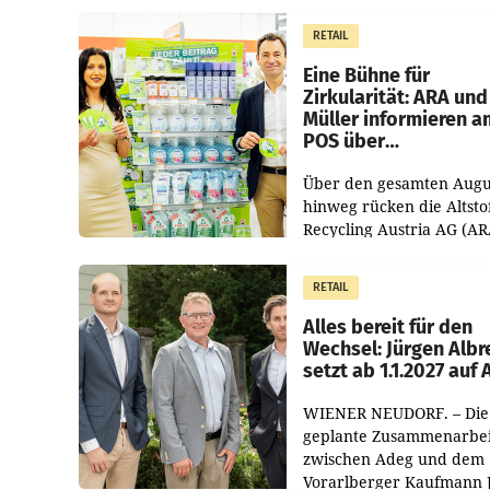
1.544,0 Mio. EUR
erwirtschaftet, was eine
RETAIL
von 3,8 Prozent gegenüb
dem Vergleichszeitraum
Eine Bühne für
Zirkularität: ARA und
Müller informieren a
POS über
Kreislauffähigkeit
Über den gesamten Augu
hinweg rücken die Altsto
Recycling Austria AG (AR
und der Handelskonzern
Müller die Initiative „Krei
RETAIL
Helden“ in allen
österreichischen Müller-F
Alles bereit für den
Wechsel: Jürgen Albr
setzt ab 1.1.2027 auf
WIENER NEUDORF. – Die
geplante Zusammenarbei
zwischen Adeg und dem
Vorarlberger Kaufmann 