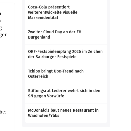
Coca-Cola präsentiert
weiterentwickelte visuelle
n
Markenidentität
h
g
Zweiter Cloud Day an der FH
ngen
Burgenland
ORF-Festspielempfang 2026 im Zeichen
der Salzburger Festspiele
Tchibo bringt Ube-Trend nach
Österreich
Stiftungsrat Lederer wehrt sich in den
SN gegen Vorwürfe
McDonald’s baut neues Restaurant in
he:
Waidhofen/Ybbs