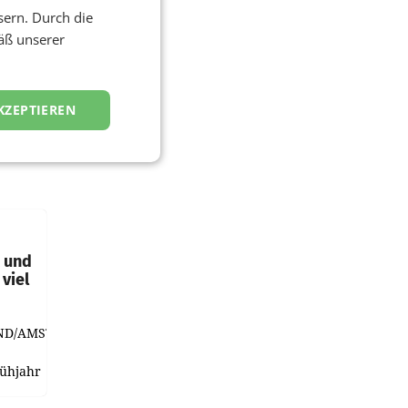
sern. Durch die
äß unserer
KZEPTIEREN
t und
viel
ND/AMSTERDAM.
rühjahr