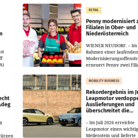
operativ wieder Gewinn
m Plus
gemacht und die
RETAIL
er
Markterwartung deutlic
übertroffen.
Penny modernisiert 
Filialen in Ober- und
m
Niederösterreich
WIENER NEUDORF. – Im
st
Rahmen einer laufenden
ff
Modernisierungsoffensiv
A)
erneuert Penny zwei Fili
Nieder- und Oberösterre
slauf-
Die beiden Standorte lie
MOBILITY BUSINESS
Haag sowie im rund
ilialen
Rekordergebnis im Ju
echt
Leapmotor verdoppe
 Adeg
Auslieferungen und
überschreitet die
100.000er-Marke
– Im Juli 2026 erreichte
t
Leapmotor einen wichti
Meilenstein und lieferte
Jürgen