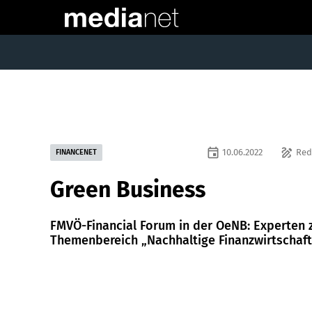
event
draw
10.06.2022
Red
FINANCENET
Green Business
FMVÖ-Financial Forum in der OeNB: Experten
Themenbereich „Nachhaltige Finanzwirtschaft