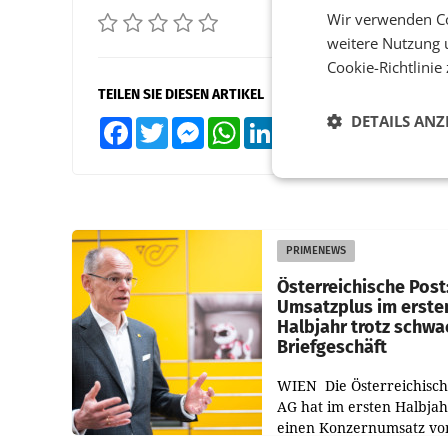
Wir verwenden Co
weitere Nutzung 
Cookie-Richtlinie
TEILEN SIE DIESEN ARTIKEL
DETAILS ANZ
Facebook
Twitter
Messenger
WhatsApp
LinkedIn
XING
Teilen
PRIMENEWS
Österreichische Post
Umsatzplus im erste
Halbjahr trotz schw
Briefgeschäft
WIEN Die Österreichisch
AG hat im ersten Halbja
einen Konzernumsatz vo