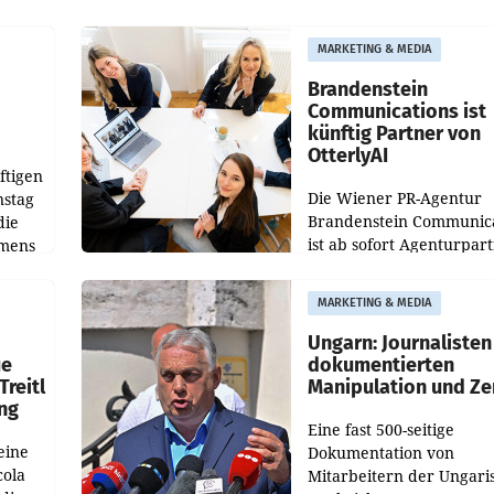
weltweit 101.267 Fahrze
ich
aus, womit sich das Erge
MARKETING & MEDIA
gegenüber Juli 2025 meh
örde
verdoppelte (+102
walt
Brandenstein
Communications ist
künftig Partner von
OtterlyAI
ftigen
Die Wiener PR-Agentur
nstag
Brandenstein Communica
die
ist ab sofort Agenturpar
emens
der KI-Monitoring- und
Optimierungsplattform
MARKETING & MEDIA
OtterlyAI. Damit baut di
Agentur ihr Leistungspor
Ungarn: Journalisten
ue
dokumentierten
Treitl
Manipulation und Ze
ung
Eine fast 500-seitige
eine
Dokumentation von
cola
Mitarbeitern der Ungari