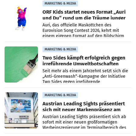
und Kunden in den Bereichen
MARKETING & MEDIA
ORF Kids startet neues Format „Auri
und Du“ rund um die Träume junger
Menschen
Auri, das offizielle Maskottchen des
Eurovision Song Contest 2026, kehrt mit
einem eigenen Format auf den Bildschirm
zurück. In der neuen Sendung „Auri und Du“
bei ORF Kids steht
MARKETING & MEDIA
Two Sides kämpft erfolgreich gegen
irreführende Umweltbotschaften
beim Papiereinsatz
Seit mehr als einem Jahrzehnt setzt sich die
„Anti-Greenwash“-Kampagne der Initiative
Two Sides gegen irreführende
Umweltaussagen bei Papierkommunikation
und papierbasierten Verpackungen
MARKETING & MEDIA
Austrian Leading Sights präsentiert
sich mit neuer Markenpräsenz am
Flughafen Wien
Austrian Leading Sights präsentiert sich ab
sofort mit einer neuen großformatigen
Werbeinszenierung im Terminalbereich des
Flughafen Wien. Die Präsenz befindet sich im