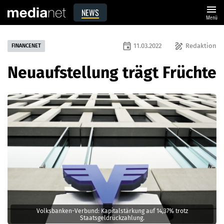
menu
NEWS
Menü
event
draw
11.03.2022
Redaktion
FINANCENET
Neuaufstellung trägt Früchte
Volksbanken-Verbund: Kapitalstärkung auf 14,37% trotz
Staatsgeldrückzahlung.