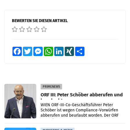
BEWERTEN SIE DIESEN ARTIKEL
Facebook
Twitter
Messenger
WhatsApp
LinkedIn
XING
Teilen
PRIMENEWS
ORF III: Peter Schöber abberufen und
beurlaubt
WIEN ORF-III-Co-Geschäftsführer Peter
Schöber ist wegen Compliance-Vorwürfen
abberufen und beurlaubt worden. Der ORF
bestätigte gegenüber der APA entsprechende
Medienberichte.