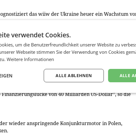
gnostiziert das wiiw der Ukraine heuer ein Wachstum vo
ite verwendet Cookies.
ereröffnung des Schwarzmeer-Korridors für den Export
ukte, der eine Lebensader für die Ukraine darstellt, litt d
okies, um die Benutzerfreundlichkeit unserer Website zu verbes
er Landwirte.
unserer Webseite stimmen Sie der Verwendung von Cookies gem
Polen um rund ein Drittel. Dazu kommen die in letzter Zei
 zu.
Weitere Informationen
Das Fehlen von Flugabwehrraketen wird immer mehr auch z
ieversorgung und wichtige Industriebetriebe immer öfter
EIGEN
ALLE ABLEHNEN
ALLE A
nder und rechtzeitiger Militär- und Finanzhilfe durch den
e Finanzierungslücke von 40 Milliarden US-Dollar”, so die
ch der wieder anspringende Konjunkturmotor in Polen,
ken.