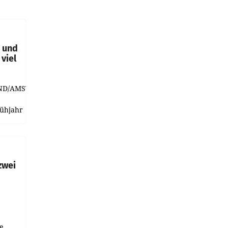
t und
viel
ND/AMSTERDAM.
rühjahr
h
zwei
e