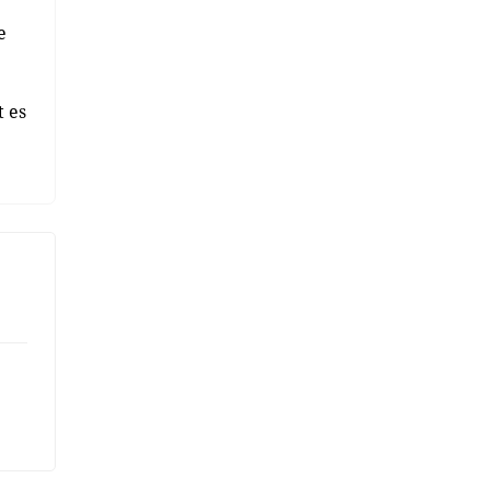
e
t es