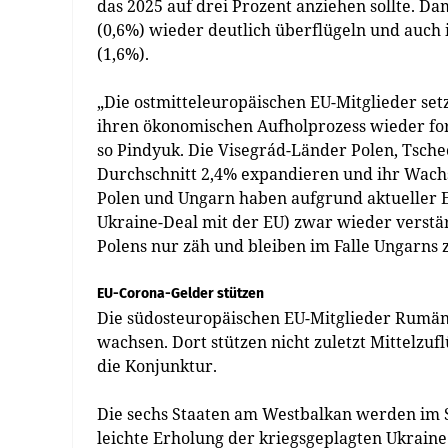
das 2025 auf drei Prozent anziehen sollte. D
(0,6%) wieder deutlich überflügeln und auch 
(1,6%).
„Die ostmitteleuropäischen EU-Mitglieder se
ihren ökonomischen Aufholprozess wieder for
so Pindyuk. Die Visegrád-Länder Polen, Tsch
Durchschnitt 2,4% expandieren und ihr Wach
Polen und Ungarn haben aufgrund aktueller E
Ukraine-Deal mit der EU) zwar wieder verstärkt
Polens nur zäh und bleiben im Falle Ungarns 
EU-Corona-Gelder stützen
Die südosteuropäischen EU-Mitglieder Rumäni
wachsen. Dort stützen nicht zuletzt Mittelz
die Konjunktur.
Die sechs Staaten am Westbalkan werden im S
leichte Erholung der kriegsgeplagten Ukraine 