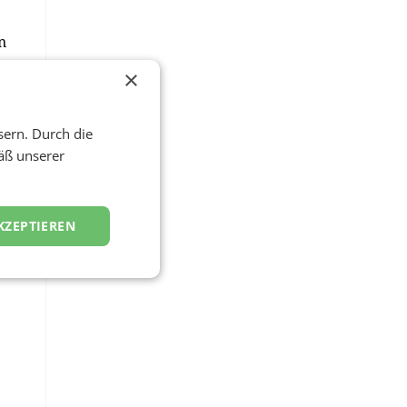
n
×
as
sern. Durch die
äß unserer
t
u
KZEPTIEREN