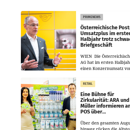
PRIMENEWS
Österreichische Post
Umsatzplus im erste
Halbjahr trotz schw
Briefgeschäft
WIEN Die Österreichisch
AG hat im ersten Halbja
einen Konzernumsatz vo
1.544,0 Mio. EUR
erwirtschaftet, was eine
RETAIL
von 3,8 Prozent gegenüb
dem Vergleichszeitraum
Eine Bühne für
Zirkularität: ARA und
Müller informieren a
POS über
Kreislauffähigkeit
Über den gesamten Augu
hinweg rücken die Altsto