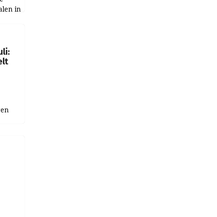
alen in
ich.
gen in
li:
lt
gen
uge
bnis
r als