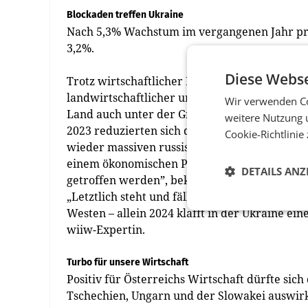
Blockaden treffen Ukraine
Nach 5,3% Wachstum im vergangenen Jahr pro
3,2%.
Diese Webse
Trotz wirtschaftlicher Erfolge wie der Wied
landwirtschaftlicher und metallurgischer Prod
Wir verwenden Co
Land auch unter der Grenzblockade polnisch
weitere Nutzung 
2023 reduzierten sich die Warenexporte nach 
Cookie-Richtlinie
wieder massiven russischen Luftangriffe. „
einem ökonomischen Problem, weil die Energ
DETAILS ANZ
getroffen werden”, beklagt ­Pindyuk.
„Letztlich steht und fällt alles mit ausreiche
Westen – allein 2024 klafft in der Ukraine ein
wiiw-Expertin.
Turbo für unsere Wirtschaft
Positiv für Österreichs Wirtschaft dürfte si
Tschechien, Ungarn und der Slowakei auswir