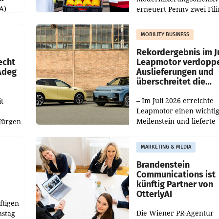
A)
erneuert Penny zwei Fili
Nieder- und Oberösterre
slauf-
Die beiden Standorte lie
MOBILITY BUSINESS
Haag sowie im rund
ilialen
Rekordergebnis im Ju
echt
Leapmotor verdoppe
 Adeg
Auslieferungen und
überschreitet die
100.000er-Marke
– Im Juli 2026 erreichte
t
Leapmotor einen wichti
Meilenstein und lieferte
Jürgen
weltweit 101.267 Fahrze
ich
aus, womit sich das Erge
MARKETING & MEDIA
gegenüber Juli 2025 meh
örde
verdoppelte (+102
walt
Brandenstein
Communications ist
künftig Partner von
OtterlyAI
ftigen
Die Wiener PR-Agentur
nstag