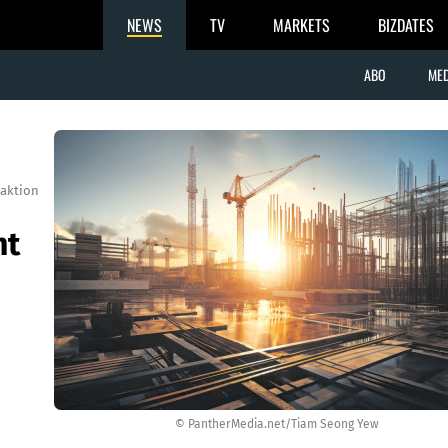
NEWS
TV
MARKETS
BIZDATES
ABO
MED
aktion
ht
© PantherMedia.net/Tiam Seong Yew