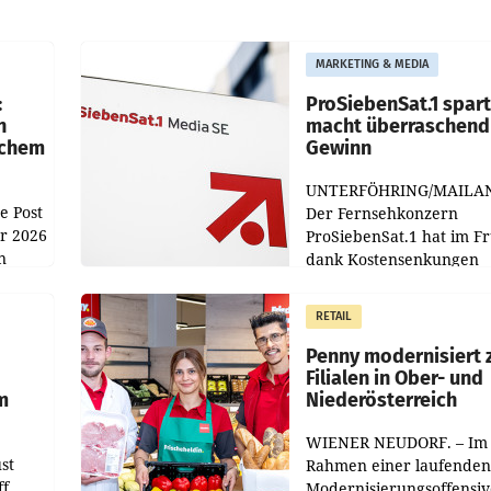
MARKETING & MEDIA
:
ProSiebenSat.1 spar
n
macht überraschend 
achem
Gewinn
UNTERFÖHRING/MAILA
e Post
Der Fernsehkonzern
hr 2026
ProSiebenSat.1 hat im F
n
dank Kostensenkungen
operativ wieder Gewinn
m Plus
gemacht und die
RETAIL
er
Markterwartung deutlic
übertroffen.
Penny modernisiert 
Filialen in Ober- und
m
Niederösterreich
WIENER NEUDORF. – Im
st
Rahmen einer laufenden
ff
Modernisierungsoffensiv