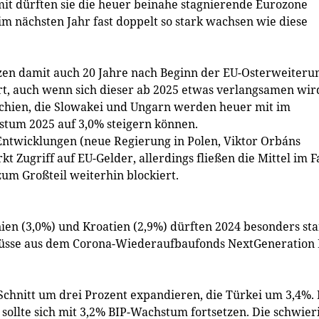
amit dürften sie die heuer beinahe stagnierende Eurozone
im nächsten Jahr fast doppelt so stark wachsen wie diese
tzen damit auch 20 Jahre nach Beginn der EU-Osterweiteru
t, auch wenn sich dieser ab 2025 etwas verlangsamen wir
echien, die Slowakei und Ungarn werden heuer mit im
stum 2025 auf 3,0% steigern können.
ntwicklungen (neue Regierung in Polen, Viktor Orbáns
 Zugriff auf EU-Gelder, allerdings fließen die Mittel im F
zum Großteil weiterhin blockiert.
en (3,0%) und Kroatien (2,9%) dürften 2024 besonders sta
uflüsse aus dem Corona-Wiederaufbaufonds NextGeneration
chnitt um drei Prozent expandieren, die Türkei um 3,4%. 
sollte sich mit 3,2% BIP-Wachstum fortsetzen. Die schwier