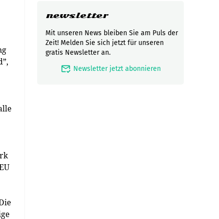
newsletter
Mit unseren News bleiben Sie am Puls der
Zeit! Melden Sie sich jetzt für unseren
ng
gratis Newsletter an.
d”,
mark_email_read
Newsletter jetzt abonnieren
alle
rk
 EU
Die
ige