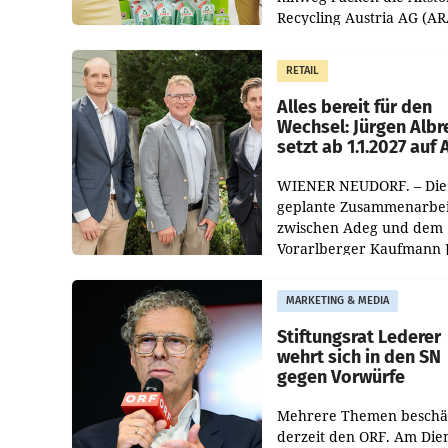
Recycling Austria AG (AR
und der Handelskonzern
Müller die Initiative „Krei
RETAIL
Helden“ in allen
österreichischen Müller-F
Alles bereit für den
Wechsel: Jürgen Albr
setzt ab 1.1.2027 auf
WIENER NEUDORF. – Die
geplante Zusammenarbei
zwischen Adeg und dem
Vorarlberger Kaufmann 
Albrecht ist kartellrechtl
freigegeben: Die
MARKETING & MEDIA
Bundeswettbewerbsbeh
und der Bundeskartellan
Stiftungsrat Lederer
wehrt sich in den SN
gegen Vorwürfe
Mehrere Themen beschä
derzeit den ORF. Am Die