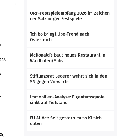
ORF-Festspielempfang 2026 im Zeichen
der Salzburger Festspiele
Tchibo bringt Ube-Trend nach
Österreich
.
McDonald’s baut neues Restaurant in
uts
Waidhofen/Ybbs
e
Stiftungsrat Lederer wehrt sich in den
SN gegen Vorwürfe
r
Immobilien-Analyse: Eigentumsquote
sinkt auf Tiefstand
EU AI-Act: Seit gestern muss KI sich
outen
%,