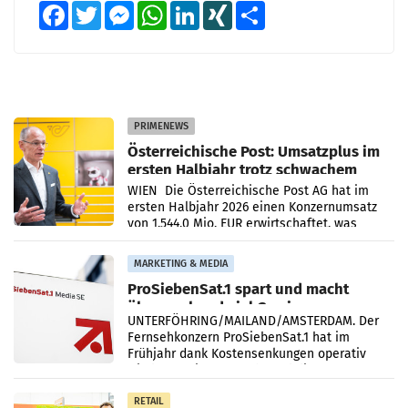
Facebook
Twitter
Messenger
WhatsApp
LinkedIn
XING
Teilen
PRIMENEWS
Österreichische Post: Umsatzplus im
ersten Halbjahr trotz schwachem
Briefgeschäft
WIEN Die Österreichische Post AG hat im
ersten Halbjahr 2026 einen Konzernumsatz
von 1.544,0 Mio. EUR erwirtschaftet, was
einem Plus von 3,8 Prozent gegenüber dem
Vergleichszeitraum
MARKETING & MEDIA
ProSiebenSat.1 spart und macht
überraschend viel Gewinn
UNTERFÖHRING/MAILAND/AMSTERDAM. Der
Fernsehkonzern ProSiebenSat.1 hat im
Frühjahr dank Kostensenkungen operativ
wieder Gewinn gemacht und die
Markterwartung deutlich übertroffen.
RETAIL