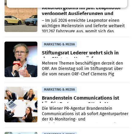
Rekordergebnis im Juli: Leapmotor
verdoppelt Auslieferungen und
überschreitet die 100.000er-Marke
– Im Juli 2026 erreichte Leapmotor einen
wichtigen Meilenstein und lieferte weltweit
101.267 Fahrzeuge aus, womit sich das
Ergebnis gegenüber Juli 2025 mehr als
verdoppelte (+102
MARKETING & MEDIA
Stiftungsrat Lederer wehrt sich in
den SN gegen Vorwürfe
Mehrere Themen beschäftigen derzeit den
ORF. Am Dienstag soll im Stiftungsrat über
die vom neuen ORF-Chef Clemens Pig
vorgeschlagenen Besetzungen für die
Direktionen abgestimmt werden.
MARKETING & MEDIA
Brandenstein Communications ist
künftig Partner von OtterlyAI
Die Wiener PR-Agentur Brandenstein
Communications ist ab sofort Agenturpartner
der KI-Monitoring- und
Optimierungsplattform OtterlyAI. Damit baut
die Agentur ihr Leistungsportfolio