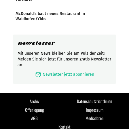
McDonald’s baut neues Restaurant in
Waidhofen/Ybbs
newsletter
Mit unseren News bleiben Sie am Puls der Zeit!
Melden Sie sich jetzt für unseren gratis Newsletter
an.
mark_email_read
Newsletter jetzt abonnieren
Archiv
Datenschutzrichtlinien
Offenlegung
Impressum
AGB
Mediadaten
Kontakt