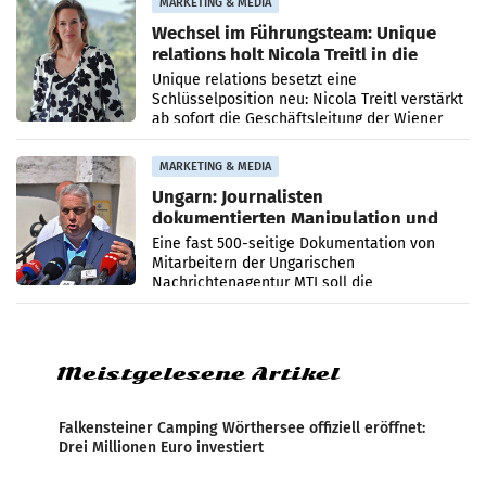
MARKETING & MEDIA
Wechsel im Führungsteam: Unique
relations holt Nicola Treitl in die
Geschäftsleitung
Unique relations besetzt eine
Schlüsselposition neu: Nicola Treitl verstärkt
ab sofort die Geschäftsleitung der Wiener
PR-Agentur an der Seite von Josef Kalina und
Anna Kalina-Mahr.
MARKETING & MEDIA
Ungarn: Journalisten
dokumentierten Manipulation und
Zensur
Eine fast 500-seitige Dokumentation von
Mitarbeitern der Ungarischen
Nachrichtenagentur MTI soll die
systematische Nachrichten-Manipulation und
Zensur bei der Agentur während der Zeit
Meistgelesene Artikel
Falkensteiner Camping Wörthersee offiziell eröffnet:
Drei Millionen Euro investiert