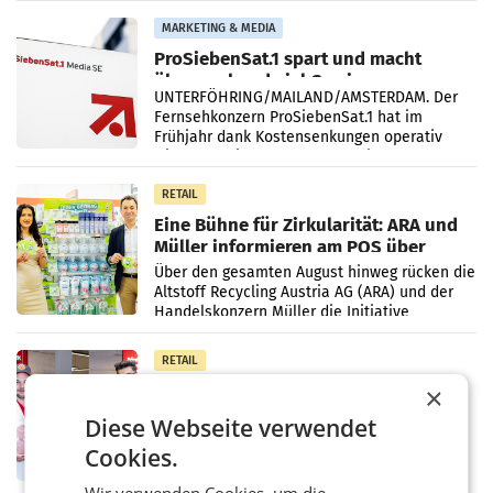
Vergleichszeitraum
MARKETING & MEDIA
ProSiebenSat.1 spart und macht
überraschend viel Gewinn
UNTERFÖHRING/MAILAND/AMSTERDAM. Der
Fernsehkonzern ProSiebenSat.1 hat im
Frühjahr dank Kostensenkungen operativ
wieder Gewinn gemacht und die
Markterwartung deutlich übertroffen.
RETAIL
Eine Bühne für Zirkularität: ARA und
Müller informieren am POS über
Kreislauffähigkeit
Über den gesamten August hinweg rücken die
Altstoff Recycling Austria AG (ARA) und der
Handelskonzern Müller die Initiative
„Kreislauf-Helden“ in allen österreichischen
Müller-Filialen
RETAIL
Penny modernisiert zwei Filialen in
×
Ober- und Niederösterreich
Diese Webseite verwendet
WIENER NEUDORF. – Im Rahmen einer
laufenden Modernisierungsoffensive
Cookies.
erneuert Penny zwei Filialen in Nieder- und
Oberösterreich. Die beiden Standorte liegen