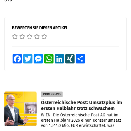
BEWERTEN SIE DIESEN ARTIKEL
Facebook
Twitter
Messenger
WhatsApp
LinkedIn
XING
Teilen
PRIMENEWS
Österreichische Post: Umsatzplus im
ersten Halbjahr trotz schwachem
Briefgeschäft
WIEN Die Österreichische Post AG hat im
ersten Halbjahr 2026 einen Konzernumsatz
von 1.544,0 Mio. EUR erwirtschaftet, was
einem Plus von 3,8 Prozent gegenüber dem