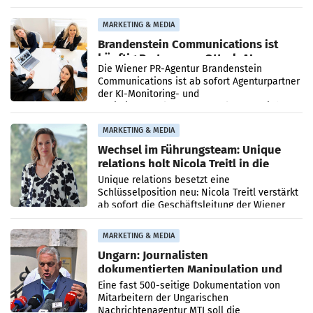
vorgeschlagenen Besetzungen für die
Direktionen abgestimmt werden.
MARKETING & MEDIA
Brandenstein Communications ist
künftig Partner von OtterlyAI
Die Wiener PR-Agentur Brandenstein
Communications ist ab sofort Agenturpartner
der KI-Monitoring- und
Optimierungsplattform OtterlyAI. Damit baut
die Agentur ihr Leistungsportfolio
MARKETING & MEDIA
Wechsel im Führungsteam: Unique
relations holt Nicola Treitl in die
Geschäftsleitung
Unique relations besetzt eine
Schlüsselposition neu: Nicola Treitl verstärkt
ab sofort die Geschäftsleitung der Wiener
PR-Agentur an der Seite von Josef Kalina und
Anna Kalina-Mahr.
MARKETING & MEDIA
Ungarn: Journalisten
dokumentierten Manipulation und
Zensur
Eine fast 500-seitige Dokumentation von
Mitarbeitern der Ungarischen
Nachrichtenagentur MTI soll die