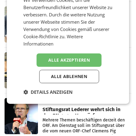
Wir verwenden Cookies, um die
in Haag sowie im rund
Benutzerfreundlichkeit unserer Website zu
RETAIL
verbessern. Durch die weitere Nutzung
Alles bereit für den Wechsel: Jürgen
unserer Webseite stimmen Sie der
Albrecht setzt ab 1.1.2027 auf Adeg
WIENER NEUDORF. – Die geplante
Verwendung von Cookies gemäß unserer
Zusammenarbeit zwischen Adeg und dem
Cookie-Richtlinie zu.
Weitere
Vorarlberger Kaufmann Jürgen Albrecht ist
Informationen
kartellrechtlich freigegeben: Die
Bundeswettbewerbsbehörde und der
Bundeskartellanwalt
MOBILITY BUSINESS
ALLE AKZEPTIEREN
Rekordergebnis im Juli: Leapmotor
verdoppelt Auslieferungen und
überschreitet die 100.000er-Marke
ALLE ABLEHNEN
– Im Juli 2026 erreichte Leapmotor einen
wichtigen Meilenstein und lieferte weltweit
101.267 Fahrzeuge aus, womit sich das
DETAILS ANZEIGEN
Ergebnis gegenüber Juli 2025 mehr als
verdoppelte (+102
MARKETING & MEDIA
Stiftungsrat Lederer wehrt sich in
den SN gegen Vorwürfe
Mehrere Themen beschäftigen derzeit den
ORF. Am Dienstag soll im Stiftungsrat über
die vom neuen ORF-Chef Clemens Pig