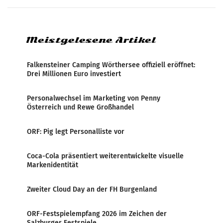
systematische Nachrichten-Manipulation und
Zensur bei der Agentur während der Zeit
Meistgelesene Artikel
Falkensteiner Camping Wörthersee offiziell eröffnet:
Drei Millionen Euro investiert
Personalwechsel im Marketing von Penny
Österreich und Rewe Großhandel
ORF: Pig legt Personalliste vor
Coca-Cola präsentiert weiterentwickelte visuelle
Markenidentität
Zweiter Cloud Day an der FH Burgenland
ORF-Festspielempfang 2026 im Zeichen der
Salzburger Festspiele