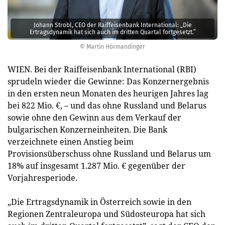
Johann Strobl, CEO der Raiffeisenbank International: „Die
Ertragsdynamik hat sich auch im dritten Quartal fortgesetzt.”
© Martin Hörmandinger
WIEN. Bei der Raiffeisenbank International (RBI)
sprudeln wieder die Gewinne: Das Konzernergebnis
in den ersten neun Monaten des heurigen Jahres lag
bei 822 Mio. €, – und das ohne Russland und Belarus
sowie ohne den Gewinn aus dem Verkauf der
bulgarischen Konzerneinheiten. Die Bank
verzeichnete einen Anstieg beim
Provisionsüberschuss ohne Russland und Belarus um
18% auf insgesamt 1.287 Mio. € gegenüber der
Vorjahresperiode.
„Die Ertragsdynamik in Österreich sowie in den
Regionen Zentraleuropa und Südosteuropa hat sich