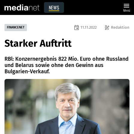
menu
NEWS
Menü
event
draw
11.11.2022
Redaktion
FINANCENET
Starker Auftritt
RBl: Konzernergebnis 822 Mio. Euro ohne Russland
und Belarus sowie ohne den Gewinn aus
Bulgarien-Verkauf.