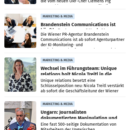
die vom neuen ORF-Chef Clemens Pig
vorgeschlagenen Besetzungen für die
Direktionen abgestimmt werden.
MARKETING & MEDIA
Brandenstein Communications ist
künftig Partner von OtterlyAI
Die Wiener PR-Agentur Brandenstein
Communications ist ab sofort Agenturpartner
der KI-Monitoring- und
Optimierungsplattform OtterlyAI. Damit baut
die Agentur ihr Leistungsportfolio
MARKETING & MEDIA
Wechsel im Führungsteam: Unique
relations holt Nicola Treitl in die
Geschäftsleitung
Unique relations besetzt eine
Schlüsselposition neu: Nicola Treitl verstärkt
ab sofort die Geschäftsleitung der Wiener
PR-Agentur an der Seite von Josef Kalina und
Anna Kalina-Mahr.
MARKETING & MEDIA
Ungarn: Journalisten
dokumentierten Manipulation und
Zensur
Eine fast 500-seitige Dokumentation von
Mitarbeitern der Ungarischen