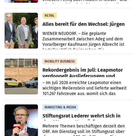
Oberösterreich. Die beiden Standorte liegen
in Haag sowie im rund
RETAIL
Alles bereit für den Wechsel: Jürgen
Albrecht setzt ab 1.1.2027 auf Adeg
WIENER NEUDORF. – Die geplante
Zusammenarbeit zwischen Adeg und dem
Vorarlberger Kaufmann Jürgen Albrecht ist
kartellrechtlich freigegeben: Die
Bundeswettbewerbsbehörde und der
Bundeskartellanwalt
MOBILITY BUSINESS
Rekordergebnis im Juli: Leapmotor
verdoppelt Auslieferungen und
überschreitet die 100.000er-Marke
– Im Juli 2026 erreichte Leapmotor einen
wichtigen Meilenstein und lieferte weltweit
101.267 Fahrzeuge aus, womit sich das
Ergebnis gegenüber Juli 2025 mehr als
verdoppelte (+102
MARKETING & MEDIA
Stiftungsrat Lederer wehrt sich in
den SN gegen Vorwürfe
Mehrere Themen beschäftigen derzeit den
ORF. Am Dienstag soll im Stiftungsrat über