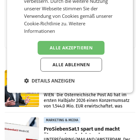
verbessern. Durch die weitere Nutzung
BEWERTEN SIE DIESEN ARTIKEL
unserer Webseite stimmen Sie der
Verwendung von Cookies gemäß unserer
Cookie-Richtlinie zu.
Weitere
Informationen
Facebook
Twitter
Messenger
WhatsApp
LinkedIn
XING
Teilen
ALLE AKZEPTIEREN
ALLE ABLEHNEN
PRIMENEWS
DETAILS ANZEIGEN
Österreichische Post: Umsatzplus im
ersten Halbjahr trotz schwachem
Briefgeschäft
WIEN Die Österreichische Post AG hat im
ersten Halbjahr 2026 einen Konzernumsatz
von 1.544,0 Mio. EUR erwirtschaftet, was
einem Plus von 3,8 Prozent gegenüber dem
Vergleichszeitraum
MARKETING & MEDIA
ProSiebenSat.1 spart und macht
überraschend viel Gewinn
UNTERFÖHRING/MAILAND/AMSTERDAM. Der