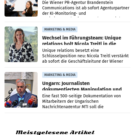
Die Wiener PR-Agentur Brandenstein
Communications ist ab sofort Agenturpartner
der KI-Monitoring- und
Optimierungsplattform OtterlyAI. Damit baut
die Agentur ihr Leistungsportfolio
MARKETING & MEDIA
Wechsel im Führungsteam: Unique
relations holt Nicola Treitl in die
Geschäftsleitung
Unique relations besetzt eine
Schlüsselposition neu: Nicola Treitl verstärkt
ab sofort die Geschäftsleitung der Wiener
PR-Agentur an der Seite von Josef Kalina und
Anna Kalina-Mahr.
MARKETING & MEDIA
Ungarn: Journalisten
dokumentierten Manipulation und
Zensur
Eine fast 500-seitige Dokumentation von
Mitarbeitern der Ungarischen
Nachrichtenagentur MTI soll die
systematische Nachrichten-Manipulation und
Zensur bei der Agentur während der Zeit
Meistgelesene Artikel