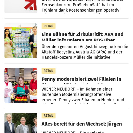
Fernsehkonzern ProSiebenSat.1 hat im
Frühjahr dank Kostensenkungen operativ
wieder Gewinn gemacht und die
Markterwartung deutlich übertroffen.
RETAIL
Eine Bühne für Zirkularität: ARA und
Müller informieren am POS über
Kreislauffähigkeit
Über den gesamten August hinweg rücken die
Altstoff Recycling Austria AG (ARA) und der
Handelskonzern Müller die Initiative
„Kreislauf-Helden“ in allen österreichischen
Müller-Filialen
RETAIL
Penny modernisiert zwei Filialen in
Ober- und Niederösterreich
WIENER NEUDORF. – Im Rahmen einer
laufenden Modernisierungsoffensive
erneuert Penny zwei Filialen in Nieder- und
Oberösterreich. Die beiden Standorte liegen
in Haag sowie im rund
RETAIL
Alles bereit für den Wechsel: Jürgen
Albrecht setzt ab 1.1.2027 auf Adeg