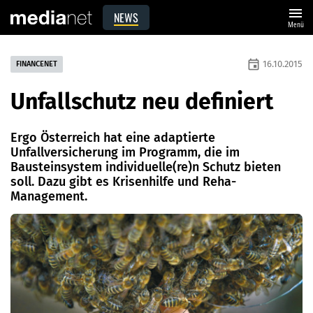
menu
NEWS
Menü
event
16.10.2015
FINANCENET
Unfallschutz neu definiert
Ergo Österreich hat eine adaptierte
Unfallversicherung im Programm, die im
Bausteinsystem individuelle(re)n Schutz bieten
soll. Dazu gibt es Krisenhilfe und Reha-
Management.