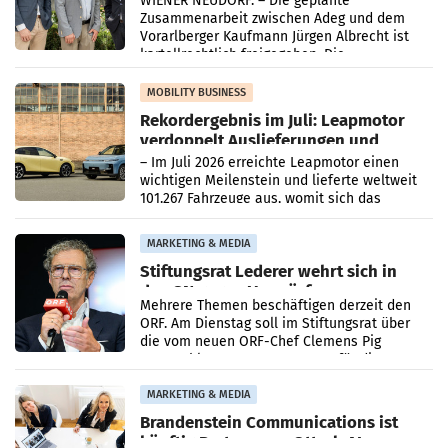
WIENER NEUDORF. – Die geplante
Zusammenarbeit zwischen Adeg und dem
Vorarlberger Kaufmann Jürgen Albrecht ist
kartellrechtlich freigegeben: Die
Bundeswettbewerbsbehörde und der
Bundeskartellanwalt
MOBILITY BUSINESS
Rekordergebnis im Juli: Leapmotor
verdoppelt Auslieferungen und
überschreitet die 100.000er-Marke
– Im Juli 2026 erreichte Leapmotor einen
wichtigen Meilenstein und lieferte weltweit
101.267 Fahrzeuge aus, womit sich das
Ergebnis gegenüber Juli 2025 mehr als
verdoppelte (+102
MARKETING & MEDIA
Stiftungsrat Lederer wehrt sich in
den SN gegen Vorwürfe
Mehrere Themen beschäftigen derzeit den
ORF. Am Dienstag soll im Stiftungsrat über
die vom neuen ORF-Chef Clemens Pig
vorgeschlagenen Besetzungen für die
Direktionen abgestimmt werden.
MARKETING & MEDIA
Brandenstein Communications ist
künftig Partner von OtterlyAI