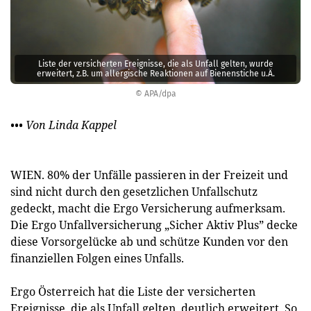
Liste der versicherten Ereignisse, die als Unfall gelten, wurde
erweitert, z.B. um allergische Reaktionen auf Bienenstiche u.Ä.
© APA/dpa
••• Von Linda Kappel
WIEN. 80% der Unfälle passieren in der Freizeit und
sind nicht durch den gesetzlichen Unfallschutz
gedeckt, macht die Ergo Versicherung aufmerksam.
Die Ergo Unfallversicherung „Sicher Aktiv Plus” decke
diese Vorsorgelücke ab und schütze Kunden vor den
finanziellen Folgen eines Unfalls.
Ergo Österreich hat die Liste der versicherten
Ereignisse, die als Unfall gelten, deutlich erweitert. So