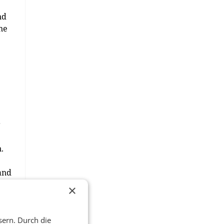
nd
ne
r
.
and
×
tig
sern. Durch die
is