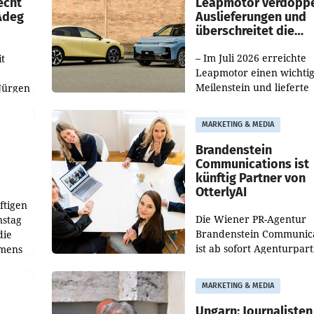
echt
Leapmotor verdoppe
 Adeg
Auslieferungen und
überschreitet die
100.000er-Marke
– Im Juli 2026 erreichte
t
Leapmotor einen wichti
Meilenstein und lieferte
Jürgen
weltweit 101.267 Fahrze
ich
aus, womit sich das Erge
MARKETING & MEDIA
gegenüber Juli 2025 meh
örde
verdoppelte (+102
walt
Brandenstein
Communications ist
künftig Partner von
OtterlyAI
ftigen
Die Wiener PR-Agentur
nstag
Brandenstein Communica
die
ist ab sofort Agenturpar
emens
der KI-Monitoring- und
Optimierungsplattform
MARKETING & MEDIA
OtterlyAI. Damit baut di
Agentur ihr Leistungspor
Ungarn: Journalisten