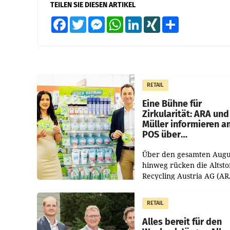
TEILEN SIE DIESEN ARTIKEL
Facebook
Twitter
Messenger
WhatsApp
LinkedIn
XING
Teilen
RETAIL
Eine Bühne für
Zirkularität: ARA und
Müller informieren a
POS über
Kreislauffähigkeit
Über den gesamten Augu
hinweg rücken die Altsto
Recycling Austria AG (AR
und der Handelskonzern
Müller die Initiative „Krei
RETAIL
Helden“ in allen
österreichischen Müller-F
Alles bereit für den