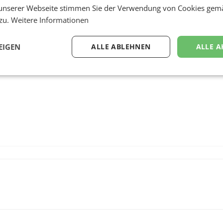
unserer Webseite stimmen Sie der Verwendung von Cookies gem
ie börsennotierte Gesellschaft 3i Group (FTSE 100). Von 2
 zu.
Weitere Informationen
chtete Investment Gesellschaft Gain Capital SA
EIGEN
ALLE ABLEHNEN
ALLE A
inkler die Winegg Beteiligungs- und Verwaltungs GmbH.