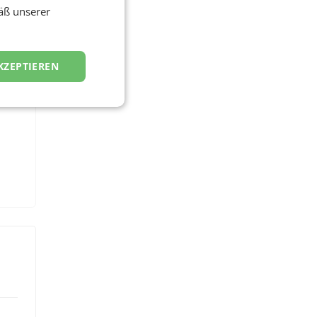
äß unserer
006
KZEPTIEREN