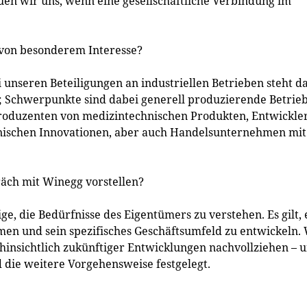
en wir uns, wenn eine gesellschaftliche Verbindung im
 von besonderem Interesse?
 unseren Beteiligungen an industriellen Betrieben steht d
 Schwerpunkte sind dabei generell produzierende Betrie
Produzenten von medizintechnischen Produkten, Entwickle
hnischen Innovationen, aber auch Handelsunternehmen mit
räch mit Winegg vorstellen?
ge, die Bedürfnisse des Eigentümers zu verstehen. Es gilt, 
en und sein spezifisches Geschäftsumfeld zu entwickeln.
 hinsichtlich zukünftiger Entwicklungen nachvollziehen – 
d die weitere Vorgehensweise festgelegt.