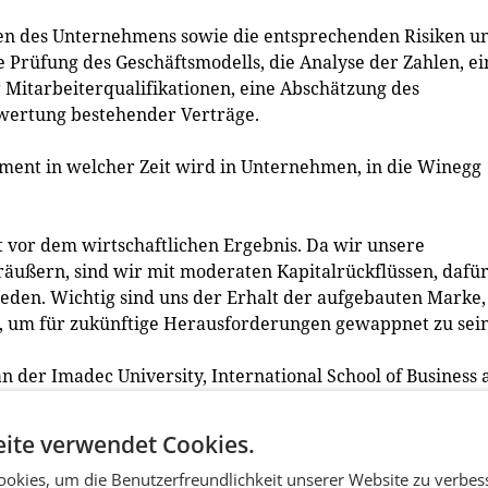
en des Unternehmens sowie die entsprechenden Risiken u
e Prüfung des Geschäftsmodells, die Analyse der Zahlen, ei
r Mitarbeiterqualifikationen, eine Abschätzung des
ewertung bestehender Verträge.
tment in welcher Zeit wird in Unternehmen, in die Winegg
t vor dem wirtschaftlichen Ergebnis. Da wir unsere
räußern, sind wir mit moderaten Kapitalrückflüssen, dafü
eden. Wichtig sind uns der Erhalt der aufgebauten Marke,
 um für zukünftige Herausforderungen gewappnet zu sein
an der Imadec University, International School of Business 
it de Geest, Washington University of Law, approbiert.
ite verwendet Cookies.
 als Unternehmer im internationalen Beteiligungsgeschäft tä
okies, um die Benutzerfreundlichkeit unserer Website zu verbes
rnehmen und Industriebetrieben spezialisiert. Von 2000 b