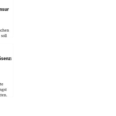
nsur
schen
soll
chten-
 bei
r Zeit
äsenz:
den
te
ngst
ten.