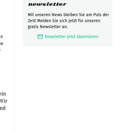
newsletter
Mit unseren News bleiben Sie am Puls der
Zeit! Melden Sie sich jetzt für unseren
gratis Newsletter an.
as
mark_email_read
Newsletter jetzt abonnieren
be
r
ein
 Wir
und