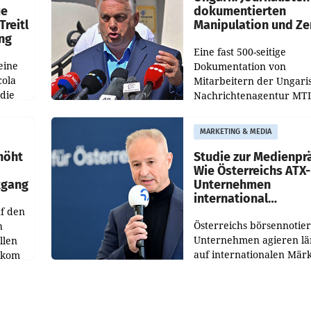
ue
dokumentierten
Treitl
Manipulation und Ze
ung
Eine fast 500-seitige
eine
Dokumentation von
cola
Mitarbeitern der Ungari
 die
Nachrichtenagentur MTI 
ener
die systematische Nachri
von
Manipulation und Zensur
MARKETING & MEDIA
lina-
der Agentur während de
höht
Studie zur Medienpr
Wie Österreichs ATX-
kgang
Unternehmen
international
f den
wahrgenommen wer
Österreichs börsennotier
h
Unternehmen agieren lä
llen
auf internationalen Märk
ekom
Eine neue internationale
hs
Medienresonanzanalyse
ahres
untersucht die weltweite