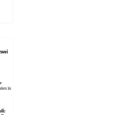
zwei
e
alen in
ich.
gen in
li: