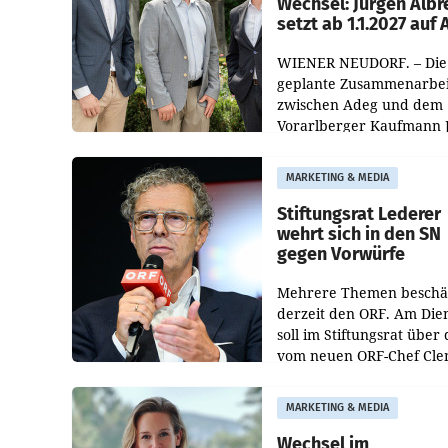
Wechsel: Jürgen Albr
setzt ab 1.1.2027 auf
WIENER NEUDORF. – Die
geplante Zusammenarbei
zwischen Adeg und dem
Vorarlberger Kaufmann 
Albrecht ist kartellrechtl
freigegeben: Die
MARKETING & MEDIA
Bundeswettbewerbsbeh
und der Bundeskartellan
Stiftungsrat Lederer
wehrt sich in den SN
gegen Vorwürfe
Mehrere Themen beschä
derzeit den ORF. Am Die
soll im Stiftungsrat über 
vom neuen ORF-Chef Cl
Pig vorgeschlagenen
Besetzungen für die
MARKETING & MEDIA
Direktionen abgestimmt
werden.
Wechsel im