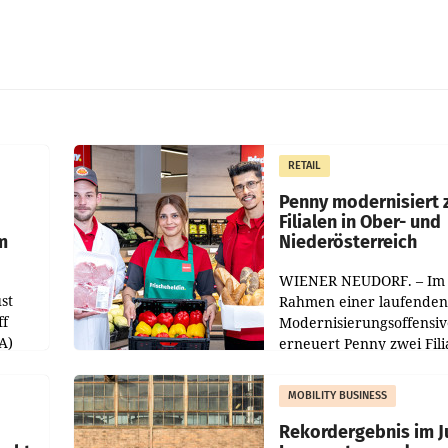
RETAIL
Penny modernisiert 
Filialen in Ober- und
m
Niederösterreich
WIENER NEUDORF. – Im
st
Rahmen einer laufenden
ff
Modernisierungsoffensiv
A)
erneuert Penny zwei Fili
Nieder- und Oberösterre
slauf-
Die beiden Standorte lie
MOBILITY BUSINESS
Haag sowie im rund
ilialen
Rekordergebnis im Ju