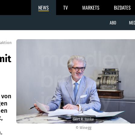
NEWS
TV
MARKETS
BIZDATES
ABO
MED
aktion
mit
 von
gen
nen
,
Gert R. Jonke
© Winegg
.