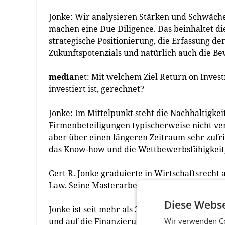
Jonke: Wir analysieren Stärken und Schwäch
machen eine Due Diligence. Das beinhaltet di
strategische Positionierung, die Erfassung de
Zukunftspotenzials und natürlich auch die B
media
net: Mit welchem Ziel Return on Inves
investiert ist, gerechnet?
Jonke: Im Mittelpunkt steht die Nachhaltigkei
Firmenbeteiligungen typischerweise nicht ve
aber über einen längeren Zeitraum sehr zufri
das Know-how und die Wettbewerbsfähigkeit,
Gert R. Jonke graduierte in Wirtschaftsrecht 
Law. Seine Masterarbeit wurde von Prof. Gerr
Diese Webse
Jonke ist seit mehr als 30 Jahren erfolgreich
Wir verwenden Co
und auf die Finanzierung von Technologieunte