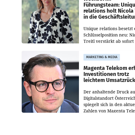
Führungsteam: Uniq
relations holt Nicola 
in die Geschäftsleit
Unique relations besetzt 
Schlüsselposition neu: Ni
Treitl verstärkt ab sofort
Geschäftsleitung der Wi
PR-Agentur an der Seite 
MARKETING & MEDIA
Josef Kalina und Anna Ka
Mahr.
Magenta Telekom er
Investitionen trotz
leichtem Umsatzrüc
Der anhaltende Druck au
Digitalstandort Österreic
spiegelt sich in den aktue
Zahlen von Magenta Tel
wider. In den ersten sec
Monaten des laufenden J
verzeichnete