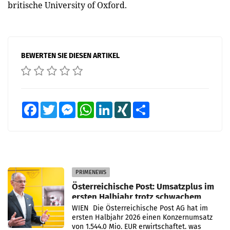
britische University of Oxford.
BEWERTEN SIE DIESEN ARTIKEL
Facebook
Twitter
Messenger
WhatsApp
LinkedIn
XING
Teilen
PRIMENEWS
Österreichische Post: Umsatzplus im
ersten Halbjahr trotz schwachem
Briefgeschäft
WIEN Die Österreichische Post AG hat im
ersten Halbjahr 2026 einen Konzernumsatz
von 1.544,0 Mio. EUR erwirtschaftet, was