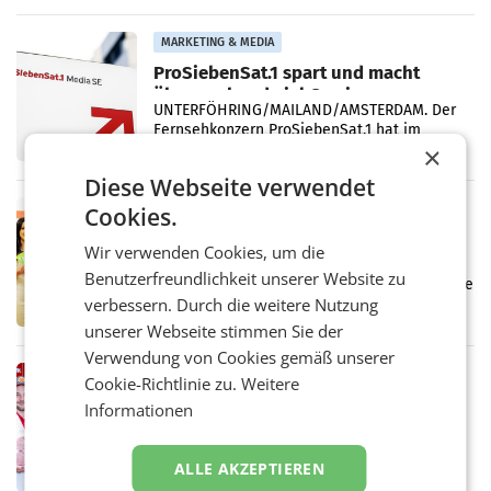
einem Plus von 3,8 Prozent gegenüber dem
Vergleichszeitraum
MARKETING & MEDIA
ProSiebenSat.1 spart und macht
überraschend viel Gewinn
UNTERFÖHRING/MAILAND/AMSTERDAM. Der
Fernsehkonzern ProSiebenSat.1 hat im
×
Frühjahr dank Kostensenkungen operativ
wieder Gewinn gemacht und die
Diese Webseite verwendet
Markterwartung deutlich übertroffen.
RETAIL
Cookies.
Eine Bühne für Zirkularität: ARA und
Wir verwenden Cookies, um die
Müller informieren am POS über
Benutzerfreundlichkeit unserer Website zu
Kreislauffähigkeit
Über den gesamten August hinweg rücken die
verbessern. Durch die weitere Nutzung
Altstoff Recycling Austria AG (ARA) und der
Handelskonzern Müller die Initiative
unserer Webseite stimmen Sie der
„Kreislauf-Helden“ in allen österreichischen
Verwendung von Cookies gemäß unserer
Müller-Filialen
RETAIL
Cookie-Richtlinie zu.
Weitere
Penny modernisiert zwei Filialen in
Informationen
Ober- und Niederösterreich
WIENER NEUDORF. – Im Rahmen einer
laufenden Modernisierungsoffensive
ALLE AKZEPTIEREN
erneuert Penny zwei Filialen in Nieder- und