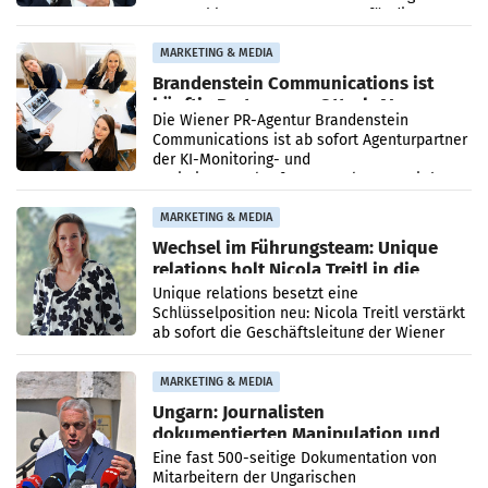
vorgeschlagenen Besetzungen für die
Direktionen abgestimmt werden.
MARKETING & MEDIA
Brandenstein Communications ist
künftig Partner von OtterlyAI
Die Wiener PR-Agentur Brandenstein
Communications ist ab sofort Agenturpartner
der KI-Monitoring- und
Optimierungsplattform OtterlyAI. Damit baut
die Agentur ihr Leistungsportfolio
MARKETING & MEDIA
Wechsel im Führungsteam: Unique
relations holt Nicola Treitl in die
Geschäftsleitung
Unique relations besetzt eine
Schlüsselposition neu: Nicola Treitl verstärkt
ab sofort die Geschäftsleitung der Wiener
PR-Agentur an der Seite von Josef Kalina und
Anna Kalina-Mahr.
MARKETING & MEDIA
Ungarn: Journalisten
dokumentierten Manipulation und
Zensur
Eine fast 500-seitige Dokumentation von
Mitarbeitern der Ungarischen