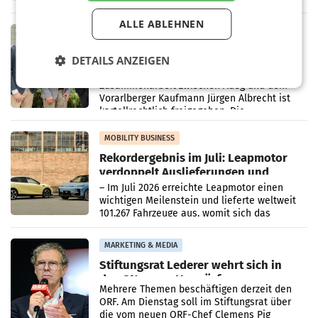
Oberösterreich. Die beiden Standorte liegen
in Haag sowie im rund
ALLE ABLEHNEN
RETAIL
Alles bereit für den Wechsel: Jürgen
DETAILS ANZEIGEN
Albrecht setzt ab 1.1.2027 auf Adeg
WIENER NEUDORF. – Die geplante
Zusammenarbeit zwischen Adeg und dem
Vorarlberger Kaufmann Jürgen Albrecht ist
kartellrechtlich freigegeben: Die
Bundeswettbewerbsbehörde und der
Bundeskartellanwalt
MOBILITY BUSINESS
Rekordergebnis im Juli: Leapmotor
verdoppelt Auslieferungen und
überschreitet die 100.000er-Marke
– Im Juli 2026 erreichte Leapmotor einen
wichtigen Meilenstein und lieferte weltweit
101.267 Fahrzeuge aus, womit sich das
Ergebnis gegenüber Juli 2025 mehr als
verdoppelte (+102
MARKETING & MEDIA
Stiftungsrat Lederer wehrt sich in
den SN gegen Vorwürfe
Mehrere Themen beschäftigen derzeit den
ORF. Am Dienstag soll im Stiftungsrat über
die vom neuen ORF-Chef Clemens Pig