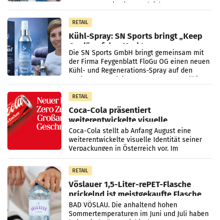
Der Umsatz stieg im Vergleich zur
Vorjahresperiode
RETAIL
Kühl-Spray: SN Sports bringt „Keep
Cool“ auf den Markt
Die SN Sports GmbH bringt gemeinsam mit
der Firma Feygenblatt FloGu OG einen neuen
Kühl- und Regenerations-Spray auf den
Markt. Das Produkt namens „Keep Cool“ ist zu
100 Prozent
RETAIL
Coca-Cola präsentiert
weiterentwickelte visuelle
Markenidentität
Coca-Cola stellt ab Anfang August eine
weiterentwickelte visuelle Identität seiner
Verpackungen in Österreich vor. Im
Mittelpunkt des Redesigns stehen zentrale
Gestaltungselemente
RETAIL
Vöslauer 1,5-Liter-rePET-Flasche
prickelnd ist meistgekaufte Flasche
Österreichs
BAD VÖSLAU. Die anhaltend hohen
Sommertemperaturen im Juni und Juli haben