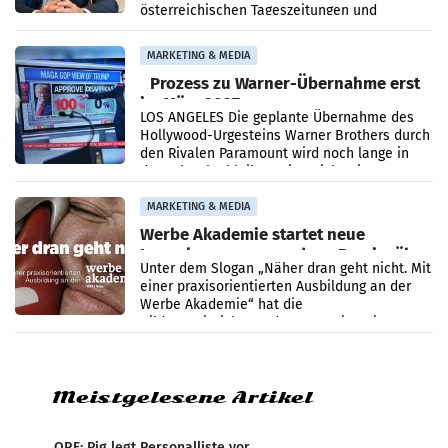
österreichischen Tageszeitungen und
analysiert, welche Politikerinnen und
Politiker Österreichs die
MARKETING & MEDIA
Prozess zu Warner-Übernahme erst
im März 2027
LOS ANGELES Die geplante Übernahme des
Hollywood-Urgesteins Warner Brothers durch
den Rivalen Paramount wird noch lange in
der Schwebe bleiben. Eine Richterin setzte
den Prozess zu
MARKETING & MEDIA
Werbe Akademie startet neue
Imagekampagne rund um Praxisnähe
Unter dem Slogan „Näher dran geht nicht. Mit
einer praxisorientierten Ausbildung an der
Werbe Akademie“ hat die
Bildungseinrichtung des WIFI Wien eine neue
Imagekampagne gestartet.
Meistgelesene Artikel
ORF: Pig legt Personalliste vor