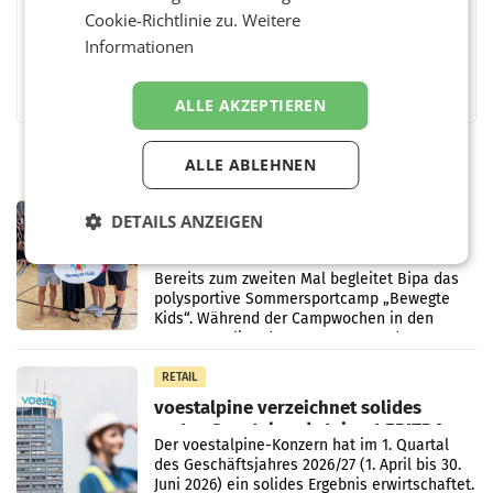
Cookie-Richtlinie zu.
Weitere
Informationen
Facebook
Twitter
Messenger
WhatsApp
LinkedIn
XING
Teilen
ALLE AKZEPTIEREN
ALLE ABLEHNEN
RETAIL
DETAILS ANZEIGEN
Bipa unterstützt Bewegte Kids
Sommercamps im Osten Österreichs
Bereits zum zweiten Mal begleitet Bipa das
polysportive Sommersportcamp „Bewegte
Kids“. Während der Campwochen in den
Monaten Juli und August versorgt das
Unternehmen Kinder sowie
RETAIL
voestalpine verzeichnet solides
erstes Quartal und steigert EBITDA
Der voestalpine-Konzern hat im 1. Quartal
des Geschäftsjahres 2026/27 (1. April bis 30.
Juni 2026) ein solides Ergebnis erwirtschaftet.