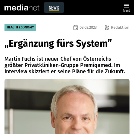
menu
NEWS
Menü
event
draw
03.03.2023
Redaktion
HEALTH ECONOMY
„Ergänzung fürs System”
Martin Fuchs ist neuer Chef von Österreichs
größter Privatkliniken-Gruppe Premiqamed. Im
Interview skizziert er seine Pläne für die Zukunft.