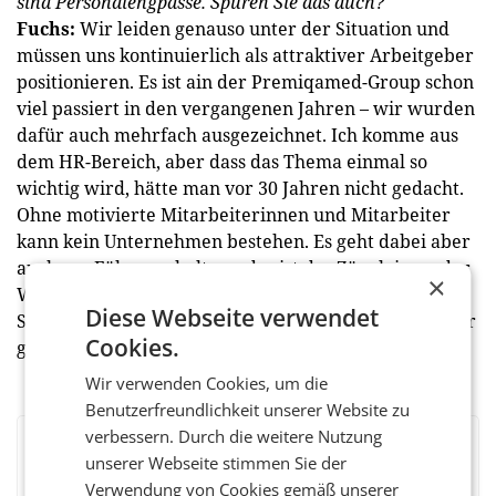
sind Personalengpässe. Spüren Sie das auch?
Fuchs:
Wir leiden genauso unter der Situation und
müssen uns kontinuierlich als attraktiver Arbeitgeber
positionieren. Es ist ain der Premiqamed-Group schon
viel passiert in den vergangenen Jahren – wir wurden
dafür auch mehrfach ausgezeichnet. Ich komme aus
dem HR-Bereich, aber dass das Thema einmal so
wichtig wird, hätte man vor 30 Jahren nicht gedacht.
Ohne motivierte Mitarbeiterinnen und Mitarbeiter
kann kein Unternehmen bestehen. Es geht dabei aber
auch um Führungskultur – das ist das Zünglein an der
×
Waage. Die Herausforderung ist, dass das System im
Diese Webseite verwendet
Spital hierarchisch aufgebaut ist. Das ändert sich aber
Cookies.
gerade und muss sich auch ändern.
Wir verwenden Cookies, um die
Benutzerfreundlichkeit unserer Website zu
verbessern. Durch die weitere Nutzung
BEWERTEN SIE DIESEN ARTIKEL
unserer Webseite stimmen Sie der
Verwendung von Cookies gemäß unserer