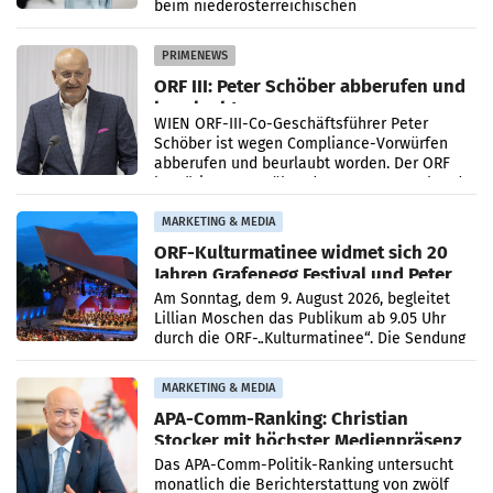
beim niederösterreichischen
Getränkehersteller Vöslauer zu deutlichen
Absatzzuwächsen geführt. Während
PRIMENEWS
ORF III: Peter Schöber abberufen und
beurlaubt
WIEN ORF-III-Co-Geschäftsführer Peter
Schöber ist wegen Compliance-Vorwürfen
abberufen und beurlaubt worden. Der ORF
bestätigte gegenüber der APA entsprechende
Medienberichte.
MARKETING & MEDIA
ORF-Kulturmatinee widmet sich 20
Jahren Grafenegg Festival und Peter
Simonischek
Am Sonntag, dem 9. August 2026, begleitet
Lillian Moschen das Publikum ab 9.05 Uhr
durch die ORF-„Kulturmatinee“. Die Sendung
startet mit der Dokumentation „20 Jahre
Grafenegg
MARKETING & MEDIA
APA-Comm-Ranking: Christian
Stocker mit höchster Medienpräsenz
im Juli
Das APA-Comm-Politik-Ranking untersucht
monatlich die Berichterstattung von zwölf