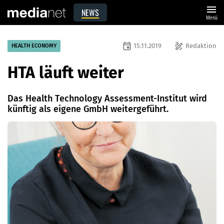
menu
NEWS
Menü
event
draw
15.11.2019
Redaktion
HEALTH ECONOMY
HTA läuft weiter
Das Health Technology Assessment-Institut wird
künftig als eigene GmbH weitergeführt.