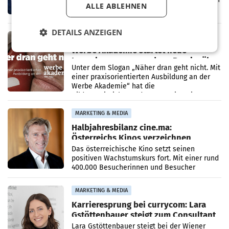
ALLE ABLEHNEN
den Rivalen Paramount wird noch lange in
der Schwebe bleiben. Eine Richterin setzte
den Prozess zu
DETAILS ANZEIGEN
MARKETING & MEDIA
Werbe Akademie startet neue
Imagekampagne rund um Praxisnähe
Unter dem Slogan „Näher dran geht nicht. Mit
einer praxisorientierten Ausbildung an der
Werbe Akademie“ hat die
Bildungseinrichtung des WIFI Wien eine neue
Imagekampagne gestartet.
MARKETING & MEDIA
Halbjahresbilanz cine.ma:
Österreichs Kinos verzeichnen
400.000 Besucher mehr
Das österreichische Kino setzt seinen
positiven Wachstumskurs fort. Mit einer rund
400.000 Besucherinnen und Besucher
höheren Nettoreichweite im ersten Halbjahr
2026 gegenüber dem
MARKETING & MEDIA
Karrieresprung bei currycom: Lara
Gstöttenbauer steigt zum Consultant
auf
Lara Gstöttenbauer steigt bei der Wiener