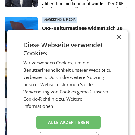
abberufen und beurlaubt worden. Der ORF
bestätigte gegenüber der APA entsprechende
Medienberichte.
MARKETING & MEDIA
ORF-Kulturmatinee widmet sich 20
Jahren Grafenegg Festival und Peter
×
Simonischek
Am Sonntag, dem 9. August 2026, begleitet
Diese Webseite verwendet
Lillian Moschen das Publikum ab 9.05 Uhr
Cookies.
durch die ORF-„Kulturmatinee“. Die Sendung
startet mit der Dokumentation „20 Jahre
Wir verwenden Cookies, um die
Grafenegg
MARKETING & MEDIA
Benutzerfreundlichkeit unserer Website zu
APA-Comm-Ranking: Christian
verbessern. Durch die weitere Nutzung
Stocker mit höchster Medienpräsenz
unserer Webseite stimmen Sie der
im Juli
Das APA-Comm-Politik-Ranking untersucht
Verwendung von Cookies gemäß unserer
monatlich die Berichterstattung von zwölf
österreichischen Tageszeitungen und
Cookie-Richtlinie zu.
Weitere
analysiert, welche Politikerinnen und
Informationen
Politiker Österreichs die
MARKETING & MEDIA
Prozess zu Warner-Übernahme erst
ALLE AKZEPTIEREN
im März 2027
LOS ANGELES Die geplante Übernahme des
Hollywood-Urgesteins Warner Brothers durch