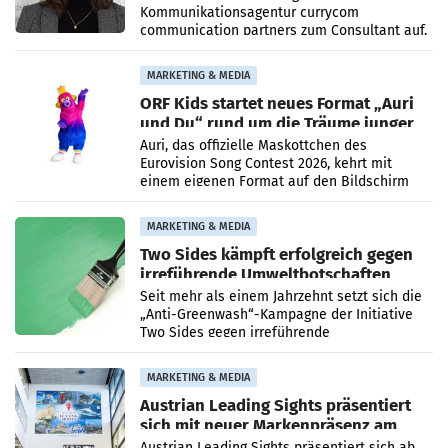
Kommunikationsagentur currycom
communication partners zum Consultant auf.
Die 27-jährige Beraterin betreut Kundinnen
und Kunden in den Bereichen
MARKETING & MEDIA
ORF Kids startet neues Format „Auri
und Du“ rund um die Träume junger
Menschen
Auri, das offizielle Maskottchen des
Eurovision Song Contest 2026, kehrt mit
einem eigenen Format auf den Bildschirm
zurück. In der neuen Sendung „Auri und Du“
bei ORF Kids steht
MARKETING & MEDIA
Two Sides kämpft erfolgreich gegen
irreführende Umweltbotschaften
beim Papiereinsatz
Seit mehr als einem Jahrzehnt setzt sich die
„Anti-Greenwash“-Kampagne der Initiative
Two Sides gegen irreführende
Umweltaussagen bei Papierkommunikation
und papierbasierten Verpackungen
MARKETING & MEDIA
Austrian Leading Sights präsentiert
sich mit neuer Markenpräsenz am
Flughafen Wien
Austrian Leading Sights präsentiert sich ab