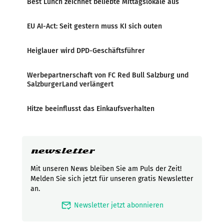
Best Lunch zeichnet beliebte Mittagslokale aus
EU AI-Act: Seit gestern muss KI sich outen
Heiglauer wird DPD-Geschäftsführer
Werbepartnerschaft von FC Red Bull Salzburg und
SalzburgerLand verlängert
Hitze beeinflusst das Einkaufsverhalten
newsletter
Mit unseren News bleiben Sie am Puls der Zeit!
Melden Sie sich jetzt für unseren gratis Newsletter
an.
mark_email_read
Newsletter jetzt abonnieren