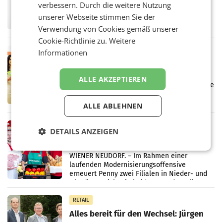
verbessern. Durch die weitere Nutzung
UNTERFÖHRING/MAILAND/AMSTERDAM. Der
Fernsehkonzern ProSiebenSat.1 hat im
unserer Webseite stimmen Sie der
Frühjahr dank Kostensenkungen operativ
Verwendung von Cookies gemäß unserer
wieder Gewinn gemacht und die
Cookie-Richtlinie zu.
Weitere
Markterwartung deutlich übertroffen.
RETAIL
Informationen
Eine Bühne für Zirkularität: ARA und
Müller informieren am POS über
ALLE AKZEPTIEREN
Kreislauffähigkeit
Über den gesamten August hinweg rücken die
Altstoff Recycling Austria AG (ARA) und der
Handelskonzern Müller die Initiative
ALLE ABLEHNEN
„Kreislauf-Helden“ in allen österreichischen
Müller-Filialen
RETAIL
DETAILS ANZEIGEN
Penny modernisiert zwei Filialen in
Ober- und Niederösterreich
WIENER NEUDORF. – Im Rahmen einer
laufenden Modernisierungsoffensive
erneuert Penny zwei Filialen in Nieder- und
Oberösterreich. Die beiden Standorte liegen
in Haag sowie im rund
RETAIL
Alles bereit für den Wechsel: Jürgen