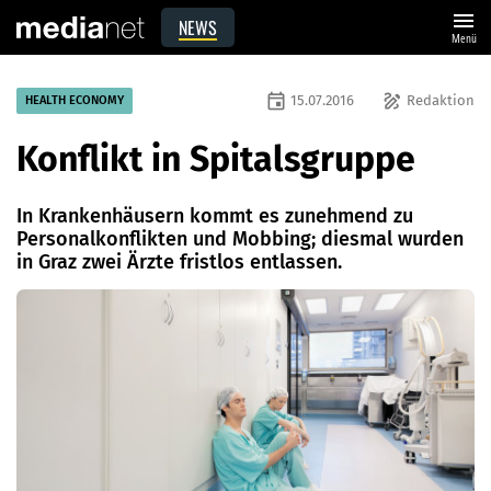
menu
NEWS
Menü
event
draw
15.07.2016
Redaktion
HEALTH ECONOMY
Konflikt in Spitalsgruppe
In Krankenhäusern kommt es zunehmend zu
Personalkonflikten und Mobbing; diesmal wurden
in Graz zwei Ärzte fristlos entlassen.