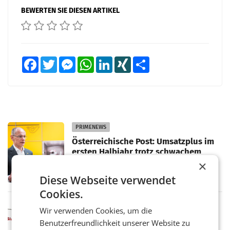
BEWERTEN SIE DIESEN ARTIKEL
Facebook
Twitter
Messenger
WhatsApp
LinkedIn
XING
Teilen
PRIMENEWS
Österreichische Post: Umsatzplus im
ersten Halbjahr trotz schwachem
Briefgeschäft
×
WIEN Die Österreichische Post AG hat im
ersten Halbjahr 2026 einen Konzernumsatz
Diese Webseite verwendet
von 1.544,0 Mio. EUR erwirtschaftet, was
einem Plus von 3,8 Prozent gegenüber dem
Cookies.
Vergleichszeitraum
MARKETING & MEDIA
Wir verwenden Cookies, um die
ProSiebenSat.1 spart und macht
Benutzerfreundlichkeit unserer Website zu
überraschend viel Gewinn