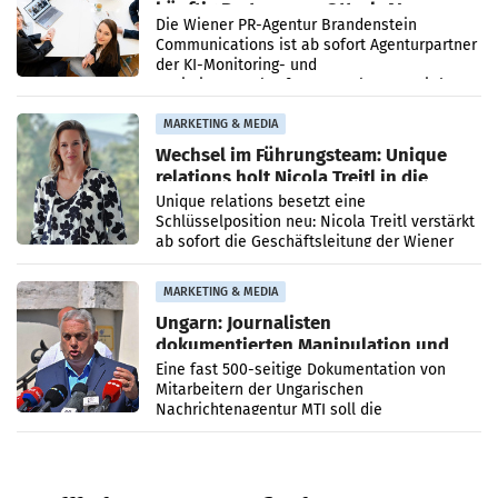
künftig Partner von OtterlyAI
Die Wiener PR-Agentur Brandenstein
Communications ist ab sofort Agenturpartner
der KI-Monitoring- und
Optimierungsplattform OtterlyAI. Damit baut
die Agentur ihr Leistungsportfolio
MARKETING & MEDIA
Wechsel im Führungsteam: Unique
relations holt Nicola Treitl in die
Geschäftsleitung
Unique relations besetzt eine
Schlüsselposition neu: Nicola Treitl verstärkt
ab sofort die Geschäftsleitung der Wiener
PR-Agentur an der Seite von Josef Kalina und
Anna Kalina-Mahr.
MARKETING & MEDIA
Ungarn: Journalisten
dokumentierten Manipulation und
Zensur
Eine fast 500-seitige Dokumentation von
Mitarbeitern der Ungarischen
Nachrichtenagentur MTI soll die
systematische Nachrichten-Manipulation und
Zensur bei der Agentur während der Zeit