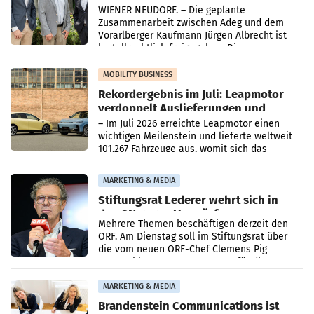
Albrecht setzt ab 1.1.2027 auf Adeg
WIENER NEUDORF. – Die geplante
Zusammenarbeit zwischen Adeg und dem
Vorarlberger Kaufmann Jürgen Albrecht ist
kartellrechtlich freigegeben: Die
Bundeswettbewerbsbehörde und der
Bundeskartellanwalt
MOBILITY BUSINESS
Rekordergebnis im Juli: Leapmotor
verdoppelt Auslieferungen und
überschreitet die 100.000er-Marke
– Im Juli 2026 erreichte Leapmotor einen
wichtigen Meilenstein und lieferte weltweit
101.267 Fahrzeuge aus, womit sich das
Ergebnis gegenüber Juli 2025 mehr als
verdoppelte (+102
MARKETING & MEDIA
Stiftungsrat Lederer wehrt sich in
den SN gegen Vorwürfe
Mehrere Themen beschäftigen derzeit den
ORF. Am Dienstag soll im Stiftungsrat über
die vom neuen ORF-Chef Clemens Pig
vorgeschlagenen Besetzungen für die
Direktionen abgestimmt werden.
MARKETING & MEDIA
Brandenstein Communications ist