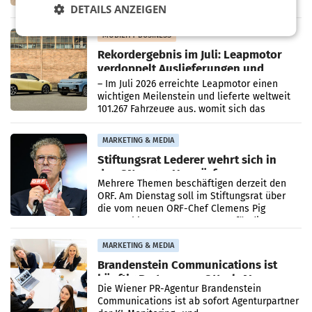
DETAILS ANZEIGEN
kartellrechtlich freigegeben: Die
Bundeswettbewerbsbehörde und der
Bundeskartellanwalt
MOBILITY BUSINESS
Rekordergebnis im Juli: Leapmotor
verdoppelt Auslieferungen und
überschreitet die 100.000er-Marke
– Im Juli 2026 erreichte Leapmotor einen
wichtigen Meilenstein und lieferte weltweit
101.267 Fahrzeuge aus, womit sich das
Ergebnis gegenüber Juli 2025 mehr als
verdoppelte (+102
MARKETING & MEDIA
Stiftungsrat Lederer wehrt sich in
den SN gegen Vorwürfe
Mehrere Themen beschäftigen derzeit den
ORF. Am Dienstag soll im Stiftungsrat über
die vom neuen ORF-Chef Clemens Pig
vorgeschlagenen Besetzungen für die
Direktionen abgestimmt werden.
MARKETING & MEDIA
Brandenstein Communications ist
künftig Partner von OtterlyAI
Die Wiener PR-Agentur Brandenstein
Communications ist ab sofort Agenturpartner