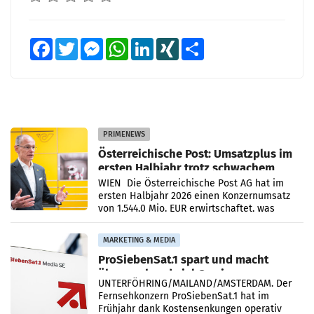
Facebook
Twitter
Messenger
WhatsApp
LinkedIn
XING
Teilen
PRIMENEWS
Österreichische Post: Umsatzplus im
ersten Halbjahr trotz schwachem
Briefgeschäft
WIEN Die Österreichische Post AG hat im
ersten Halbjahr 2026 einen Konzernumsatz
von 1.544,0 Mio. EUR erwirtschaftet, was
einem Plus von 3,8 Prozent gegenüber dem
Vergleichszeitraum
MARKETING & MEDIA
ProSiebenSat.1 spart und macht
überraschend viel Gewinn
UNTERFÖHRING/MAILAND/AMSTERDAM. Der
Fernsehkonzern ProSiebenSat.1 hat im
Frühjahr dank Kostensenkungen operativ