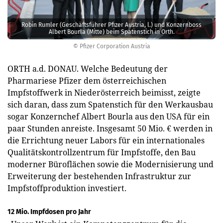
Robin Rumler (Geschäftsführer Pfizer Austria, l.) und Konzernboss
Albert Bourla (Mitte) beim Spatenstich in Orth.
© Pfizer Corporation Austria
ORTH a.d. DONAU. Welche Bedeutung der
Pharmariese Pfizer dem österreichischen
Impfstoffwerk in Niederösterreich beimisst, zeigte
sich daran, dass zum Spatenstich für den Werkausbau
sogar Konzernchef Albert Bourla aus den USA für ein
paar Stunden anreiste. Insgesamt 50 Mio. € werden in
die Errichtung neuer Labors für ein internationales
Qualitätskontrollzentrum für Impfstoffe, den Bau
moderner Büroflächen sowie die Modernisierung und
Erweiterung der bestehenden Infrastruktur zur
Impfstoffproduktion investiert.
12 Mio. Impfdosen pro Jahr