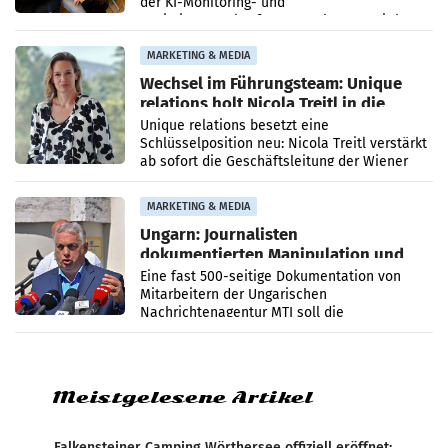
der KI-Monitoring- und
Optimierungsplattform OtterlyAI. Damit baut
die Agentur ihr Leistungsportfolio
MARKETING & MEDIA
Wechsel im Führungsteam: Unique
relations holt Nicola Treitl in die
Geschäftsleitung
Unique relations besetzt eine
Schlüsselposition neu: Nicola Treitl verstärkt
ab sofort die Geschäftsleitung der Wiener
PR-Agentur an der Seite von Josef Kalina und
Anna Kalina-Mahr.
MARKETING & MEDIA
Ungarn: Journalisten
dokumentierten Manipulation und
Zensur
Eine fast 500-seitige Dokumentation von
Mitarbeitern der Ungarischen
Nachrichtenagentur MTI soll die
systematische Nachrichten-Manipulation und
Zensur bei der Agentur während der Zeit
Meistgelesene Artikel
Falkensteiner Camping Wörthersee offiziell eröffnet: