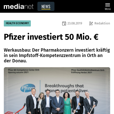
menu
NEWS
Menü
event
draw
23.08.2019
Redaktion
HEALTH ECONOMY
Pfizer investiert 50 Mio. €
Werkausbau: Der Pharmakonzern investiert kräftig
in sein Impfstoff-Kompetenzzentrum in Orth an
der Donau.