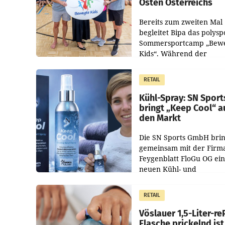
Osten Österreichs
Bereits zum zweiten Mal
begleitet Bipa das polysp
Sommersportcamp „Bew
Kids“. Während der
Campwochen in den Mon
Juli und August versorgt
RETAIL
Unternehmen Kinder so
Kühl-Spray: SN Sport
bringt „Keep Cool“ a
den Markt
Die SN Sports GmbH brin
gemeinsam mit der Firm
Feygenblatt FloGu OG ei
neuen Kühl- und
Regenerations-Spray auf
Markt. Das Produkt nam
RETAIL
„Keep Cool“ ist zu 100 Pr
Vöslauer 1,5-Liter-re
Flasche prickelnd ist