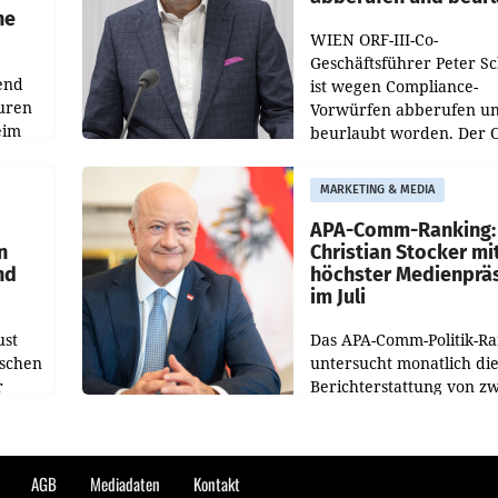
he
WIEN ORF-III-Co-
Geschäftsführer Peter S
end
ist wegen Compliance-
uren
Vorwürfen abberufen u
eim
beurlaubt worden. Der 
bestätigte gegenüber de
uer zu
entsprechende
MARKETING & MEDIA
hsen
Medienberichte.
APA-Comm-Ranking:
n
Christian Stocker mi
nd
höchster Medienprä
im Juli
ust
Das APA-Comm-Politik-R
oschen
untersucht monatlich di
r
Berichterstattung von zw
österreichischen
ndung
Tageszeitungen und anal
ation
welche Politikerinnen u
Politiker Österreichs die
AGB
Mediadaten
Kontakt