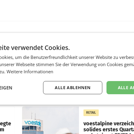
MARKETING & MEDIA
ite verwendet Cookies.
s -
Stiftungsrat Lederer
okies, um die Benutzerfreundlichkeit unserer Website zu verbes
nsible
wehrt sich in den SN
unserer Webseite stimmen Sie der Verwendung von Cookies gem
gegen Vorwürfe
 zu.
Weitere Informationen
ert
Mehrere Themen beschä
f, im
derzeit den ORF. Am Die
EIGEN
ALLE ABLEHNEN
ALLE A
soll im Stiftungsrat über 
as
vom neuen ORF-Chef Cl
chefs
Pig vorgeschlagenen
istian
Besetzungen für die
RETAIL
Direktionen abgestimmt
werden.
wegte
voestalpine verzeic
im
solides erstes Quart