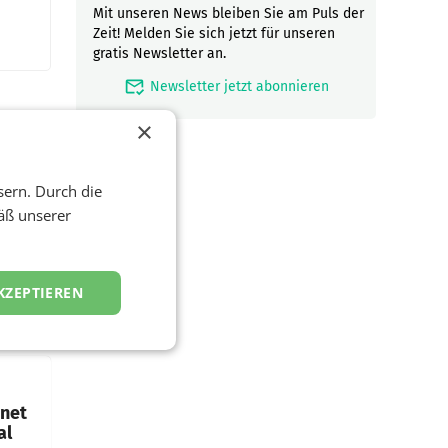
Mit unseren News bleiben Sie am Puls der
Zeit! Melden Sie sich jetzt für unseren
gratis Newsletter an.
mark_email_read
Newsletter jetzt abonnieren
×
sern. Durch die
äß unserer
ftigen
nstag
KZEPTIEREN
die
emens
hnet
al