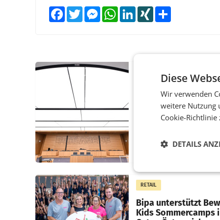
Facebook
Twitter
Messenger
WhatsApp
LinkedIn
XING
Teilen
MARKETING & MEDIA
Diese Webse
Pilnacek-U-Ausschus
Wir verwenden Co
Presserat fordert se
weitere Nutzung 
Berichterstattung
Cookie-Richtlinie
WIEN Der Presserat ford
Medienvertreter dazu au
DETAILS ANZ
U-Ausschuss zu den
Ermittlungen rund um d
Ableben des Ex-Sektions
im Justizministerium, Chr
RETAIL
Pilnacek, auf sensible
Bipa unterstützt Be
Kids Sommercamps 