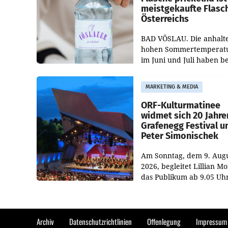
meistgekaufte Flasc
Österreichs
BAD VÖSLAU. Die anhalt
hohen Sommertemperat
im Juni und Juli haben b
niederösterreichischen
Getränkehersteller Vösla
MARKETING & MEDIA
deutlichen Absatzzuwäc
geführt. Während
ORF-Kulturmatinee
widmet sich 20 Jahre
Grafenegg Festival u
Peter Simonischek
Am Sonntag, dem 9. Aug
2026, begleitet Lillian M
das Publikum ab 9.05 Uh
durch die ORF-
„Kulturmatinee“. Die Se
startet mit der Dokument
„20 Jahre Grafenegg
Archiv
Datenschutzrichtlinien
Offenlegung
Impressum