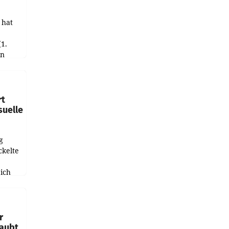
 hat
(1.
in
haftet.
leich
rt
suelle
g
ckelte
ich
e
r
laubt