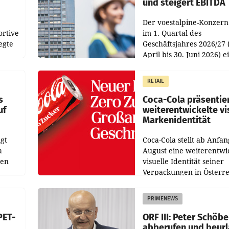
und steigert EBITDA
Der voestalpine-Konzern
ortive
im 1. Quartal des
egte
Geschäftsjahres 2026/27 
April bis 30. Juni 2026) e
aten
solides Ergebnis erwirtsc
 das
Der Umsatz stieg im Verg
RETAIL
wie
zur Vorjahresperiode
s
Coca-Cola präsentie
uf
weiterentwickelte vi
Markenidentität
gt
Coca-Cola stellt ab Anfan
a
August eine weiterentwi
nen
visuelle Identität seiner
Verpackungen in Österre
 den
vor. Im Mittelpunkt des
ens
Redesigns stehen zentral
PRIMENEWS
ozent
Gestaltungselemente
PET-
ORF III: Peter Schöbe
abberufen und beur