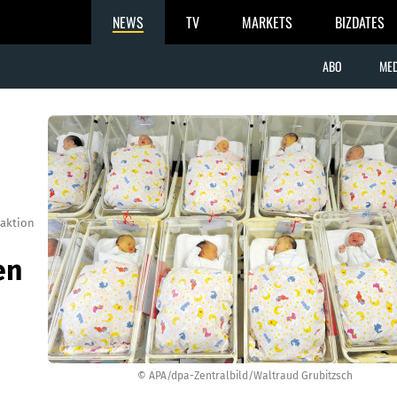
NEWS
TV
MARKETS
BIZDATES
ABO
MED
aktion
en
© APA/dpa-Zentralbild/Waltraud Grubitzsch