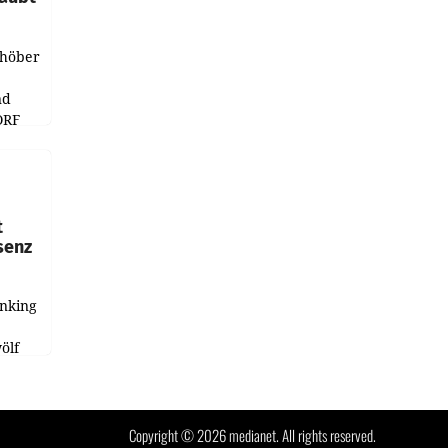
chöber
nd
ORF
r APA
t
senz
anking
e
ölf
ysiert,
nd
Copyright © 2026 medianet. All rights reserved.