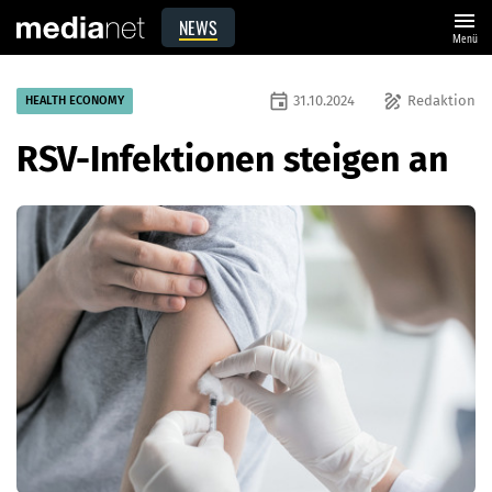
menu
NEWS
Menü
event
draw
31.10.2024
Redaktion
HEALTH ECONOMY
RSV-Infektionen steigen an