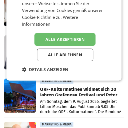
Vöslauer 1,5-Liter-rePET-Flasche
unserer Webseite stimmen Sie der
prickelnd ist meistgekaufte Flasche
Verwendung von Cookies gemäß unserer
Österreichs
BAD VÖSLAU. Die anhaltend hohen
Cookie-Richtlinie zu.
Weitere
Sommertemperaturen im Juni und Juli haben
Informationen
beim niederösterreichischen
Getränkehersteller Vöslauer zu deutlichen
Absatzzuwächsen geführt. Während
PRIMENEWS
ALLE AKZEPTIEREN
ORF III: Peter Schöber abberufen und
beurlaubt
ALLE ABLEHNEN
WIEN ORF-III-Co-Geschäftsführer Peter
Schöber ist wegen Compliance-Vorwürfen
abberufen und beurlaubt worden. Der ORF
DETAILS ANZEIGEN
bestätigte gegenüber der APA entsprechende
Medienberichte.
MARKETING & MEDIA
ORF-Kulturmatinee widmet sich 20
Jahren Grafenegg Festival und Peter
Simonischek
Am Sonntag, dem 9. August 2026, begleitet
Lillian Moschen das Publikum ab 9.05 Uhr
durch die ORF-„Kulturmatinee“. Die Sendung
startet mit der Dokumentation „20 Jahre
Grafenegg
MARKETING & MEDIA