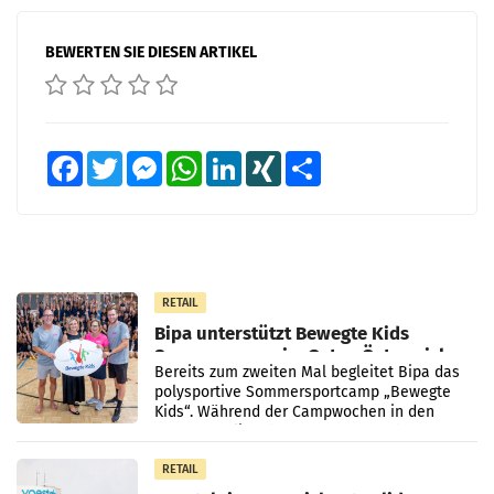
BEWERTEN SIE DIESEN ARTIKEL
Facebook
Twitter
Messenger
WhatsApp
LinkedIn
XING
Teilen
RETAIL
Bipa unterstützt Bewegte Kids
Sommercamps im Osten Österreichs
Bereits zum zweiten Mal begleitet Bipa das
polysportive Sommersportcamp „Bewegte
Kids“. Während der Campwochen in den
Monaten Juli und August versorgt das
Unternehmen Kinder sowie
RETAIL