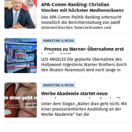
APA-Comm-Ranking: Christian
Stocker mit höchster Medienpräsenz
im Juli
Das APA-Comm-Politik-Ranking untersucht
monatlich die Berichterstattung von zwölf
österreichischen Tageszeitungen und
analysiert, welche Politikerinnen und
Politiker Österreichs die
MARKETING & MEDIA
Prozess zu Warner-Übernahme erst
im März 2027
LOS ANGELES Die geplante Übernahme des
Hollywood-Urgesteins Warner Brothers durch
den Rivalen Paramount wird noch lange in
der Schwebe bleiben. Eine Richterin setzte
den Prozess zu
MARKETING & MEDIA
Werbe Akademie startet neue
Imagekampagne rund um Praxisnähe
Unter dem Slogan „Näher dran geht nicht. Mit
einer praxisorientierten Ausbildung an der
Werbe Akademie“ hat die
Bildungseinrichtung des WIFI Wien eine neue
Imagekampagne gestartet.