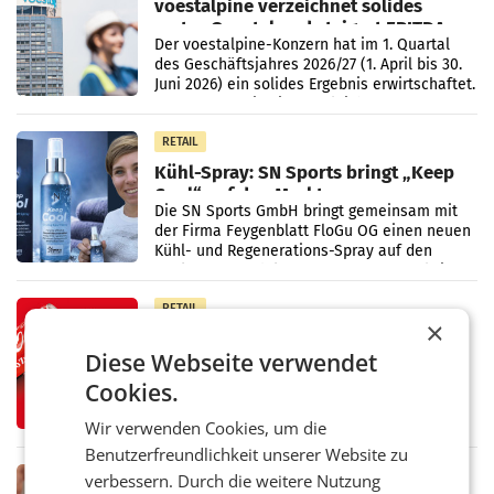
voestalpine verzeichnet solides
erstes Quartal und steigert EBITDA
Der voestalpine-Konzern hat im 1. Quartal
des Geschäftsjahres 2026/27 (1. April bis 30.
Juni 2026) ein solides Ergebnis erwirtschaftet.
Der Umsatz stieg im Vergleich zur
Vorjahresperiode
RETAIL
Kühl-Spray: SN Sports bringt „Keep
Cool“ auf den Markt
Die SN Sports GmbH bringt gemeinsam mit
der Firma Feygenblatt FloGu OG einen neuen
Kühl- und Regenerations-Spray auf den
Markt. Das Produkt namens „Keep Cool“ ist zu
100 Prozent
RETAIL
×
Coca-Cola präsentiert
Diese Webseite verwendet
weiterentwickelte visuelle
Markenidentität
Coca-Cola stellt ab Anfang August eine
Cookies.
weiterentwickelte visuelle Identität seiner
Verpackungen in Österreich vor. Im
Wir verwenden Cookies, um die
Mittelpunkt des Redesigns stehen zentrale
Benutzerfreundlichkeit unserer Website zu
Gestaltungselemente
RETAIL
verbessern. Durch die weitere Nutzung