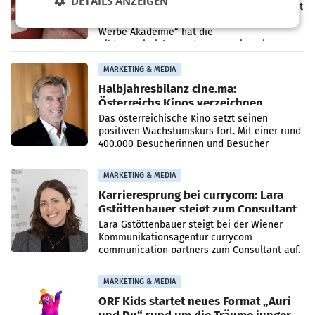
DETAILS ANZEIGEN
Unter dem Slogan „Näher dran geht nicht. Mit
einer praxisorientierten Ausbildung an der
Werbe Akademie“ hat die
Bildungseinrichtung des WIFI Wien eine neue
Imagekampagne gestartet.
MARKETING & MEDIA
Halbjahresbilanz cine.ma:
Österreichs Kinos verzeichnen
400.000 Besucher mehr
Das österreichische Kino setzt seinen
positiven Wachstumskurs fort. Mit einer rund
400.000 Besucherinnen und Besucher
höheren Nettoreichweite im ersten Halbjahr
2026 gegenüber dem
MARKETING & MEDIA
Karrieresprung bei currycom: Lara
Gstöttenbauer steigt zum Consultant
auf
Lara Gstöttenbauer steigt bei der Wiener
Kommunikationsagentur currycom
communication partners zum Consultant auf.
Die 27-jährige Beraterin betreut Kundinnen
und Kunden in den Bereichen
MARKETING & MEDIA
ORF Kids startet neues Format „Auri
und Du“ rund um die Träume junger