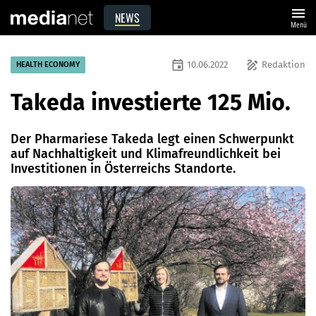
menu
NEWS
Menü
event
draw
10.06.2022
Redaktion
HEALTH ECONOMY
Takeda investierte 125 Mio.
Der Pharmariese Takeda legt einen Schwerpunkt
auf Nachhaltigkeit und Klimafreundlichkeit bei
Investitionen in Österreichs Standorte.