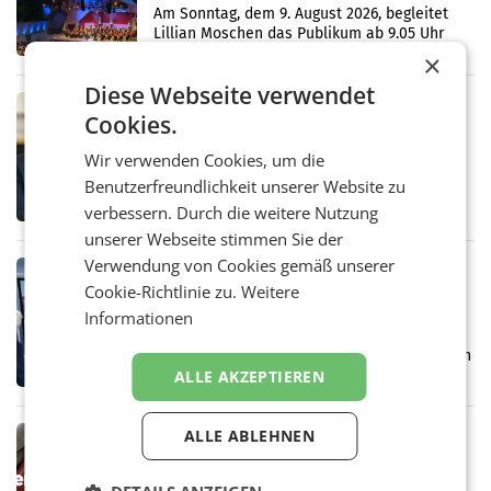
Simonischek
Am Sonntag, dem 9. August 2026, begleitet
Lillian Moschen das Publikum ab 9.05 Uhr
durch die ORF-„Kulturmatinee“. Die Sendung
×
startet mit der Dokumentation „20 Jahre
Diese Webseite verwendet
Grafenegg
MARKETING & MEDIA
Cookies.
APA-Comm-Ranking: Christian
Stocker mit höchster Medienpräsenz
Wir verwenden Cookies, um die
im Juli
Das APA-Comm-Politik-Ranking untersucht
Benutzerfreundlichkeit unserer Website zu
monatlich die Berichterstattung von zwölf
verbessern. Durch die weitere Nutzung
österreichischen Tageszeitungen und
unserer Webseite stimmen Sie der
analysiert, welche Politikerinnen und
Politiker Österreichs die
Verwendung von Cookies gemäß unserer
MARKETING & MEDIA
Cookie-Richtlinie zu.
Weitere
Prozess zu Warner-Übernahme erst
Informationen
im März 2027
LOS ANGELES Die geplante Übernahme des
Hollywood-Urgesteins Warner Brothers durch
ALLE AKZEPTIEREN
den Rivalen Paramount wird noch lange in
der Schwebe bleiben. Eine Richterin setzte
den Prozess zu
ALLE ABLEHNEN
MARKETING & MEDIA
Werbe Akademie startet neue
Imagekampagne rund um Praxisnähe