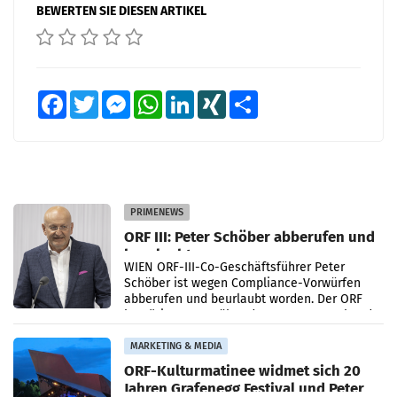
BEWERTEN SIE DIESEN ARTIKEL
Facebook
Twitter
Messenger
WhatsApp
LinkedIn
XING
Teilen
PRIMENEWS
ORF III: Peter Schöber abberufen und
beurlaubt
WIEN ORF-III-Co-Geschäftsführer Peter
Schöber ist wegen Compliance-Vorwürfen
abberufen und beurlaubt worden. Der ORF
bestätigte gegenüber der APA entsprechende
Medienberichte.
MARKETING & MEDIA
ORF-Kulturmatinee widmet sich 20
Jahren Grafenegg Festival und Peter