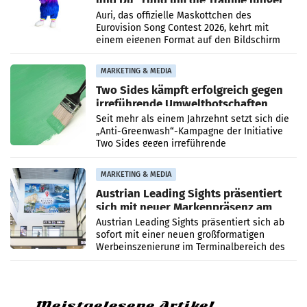
Menschen
Auri, das offizielle Maskottchen des
Eurovision Song Contest 2026, kehrt mit
einem eigenen Format auf den Bildschirm
zurück. In der neuen Sendung „Auri und Du“
bei ORF Kids steht
MARKETING & MEDIA
Two Sides kämpft erfolgreich gegen
irreführende Umweltbotschaften
beim Papiereinsatz
Seit mehr als einem Jahrzehnt setzt sich die
„Anti-Greenwash“-Kampagne der Initiative
Two Sides gegen irreführende
Umweltaussagen bei Papierkommunikation
und papierbasierten Verpackungen
MARKETING & MEDIA
Austrian Leading Sights präsentiert
sich mit neuer Markenpräsenz am
Flughafen Wien
Austrian Leading Sights präsentiert sich ab
sofort mit einer neuen großformatigen
Werbeinszenierung im Terminalbereich des
Flughafen Wien. Die Präsenz befindet sich im
Verbindungsbereich
Meistgelesene Artikel