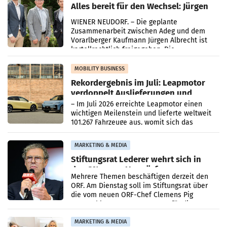
Alles bereit für den Wechsel: Jürgen
Albrecht setzt ab 1.1.2027 auf Adeg
WIENER NEUDORF. – Die geplante
Zusammenarbeit zwischen Adeg und dem
Vorarlberger Kaufmann Jürgen Albrecht ist
kartellrechtlich freigegeben: Die
Bundeswettbewerbsbehörde und der
Bundeskartellanwalt
MOBILITY BUSINESS
Rekordergebnis im Juli: Leapmotor
verdoppelt Auslieferungen und
überschreitet die 100.000er-Marke
– Im Juli 2026 erreichte Leapmotor einen
wichtigen Meilenstein und lieferte weltweit
101.267 Fahrzeuge aus, womit sich das
Ergebnis gegenüber Juli 2025 mehr als
verdoppelte (+102
MARKETING & MEDIA
Stiftungsrat Lederer wehrt sich in
den SN gegen Vorwürfe
Mehrere Themen beschäftigen derzeit den
ORF. Am Dienstag soll im Stiftungsrat über
die vom neuen ORF-Chef Clemens Pig
vorgeschlagenen Besetzungen für die
Direktionen abgestimmt werden.
MARKETING & MEDIA