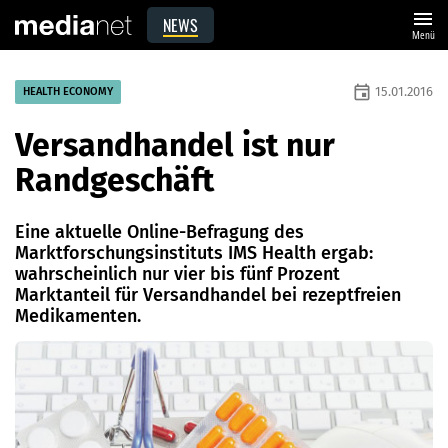
menu
NEWS
Menü
event
15.01.2016
HEALTH ECONOMY
Versandhandel ist nur
Randgeschäft
Eine aktuelle Online-Befragung des
Marktforschungsinstituts IMS Health ergab:
wahrscheinlich nur vier bis fünf Prozent
Marktanteil für Versandhandel bei rezeptfreien
Medikamenten.