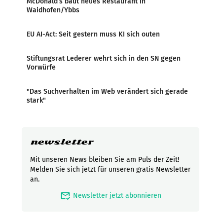
McDonald’s baut neues Restaurant in
Waidhofen/Ybbs
EU AI-Act: Seit gestern muss KI sich outen
Stiftungsrat Lederer wehrt sich in den SN gegen
Vorwürfe
"Das Suchverhalten im Web verändert sich gerade
stark"
newsletter
Mit unseren News bleiben Sie am Puls der Zeit!
Melden Sie sich jetzt für unseren gratis Newsletter
an.
mark_email_read
Newsletter jetzt abonnieren