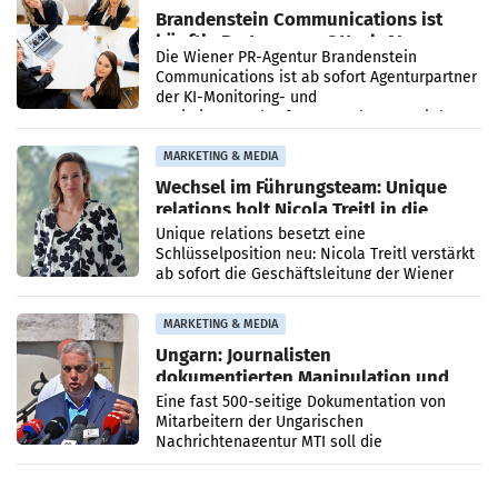
Brandenstein Communications ist
künftig Partner von OtterlyAI
Die Wiener PR-Agentur Brandenstein
Communications ist ab sofort Agenturpartner
der KI-Monitoring- und
Optimierungsplattform OtterlyAI. Damit baut
die Agentur ihr Leistungsportfolio
MARKETING & MEDIA
Wechsel im Führungsteam: Unique
relations holt Nicola Treitl in die
Geschäftsleitung
Unique relations besetzt eine
Schlüsselposition neu: Nicola Treitl verstärkt
ab sofort die Geschäftsleitung der Wiener
PR-Agentur an der Seite von Josef Kalina und
Anna Kalina-Mahr.
MARKETING & MEDIA
Ungarn: Journalisten
dokumentierten Manipulation und
Zensur
Eine fast 500-seitige Dokumentation von
Mitarbeitern der Ungarischen
Nachrichtenagentur MTI soll die
systematische Nachrichten-Manipulation und
Zensur bei der Agentur während der Zeit