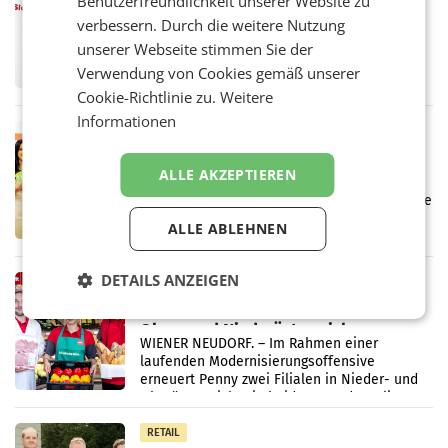
Benutzerfreundlichkeit unserer Website zu
ProSiebenSat.1 spart und macht
verbessern. Durch die weitere Nutzung
überraschend viel Gewinn
UNTERFÖHRING/MAILAND/AMSTERDAM. Der
unserer Webseite stimmen Sie der
Fernsehkonzern ProSiebenSat.1 hat im
Verwendung von Cookies gemäß unserer
Frühjahr dank Kostensenkungen operativ
Cookie-Richtlinie zu.
Weitere
wieder Gewinn gemacht und die
Markterwartung deutlich übertroffen.
Informationen
RETAIL
Eine Bühne für Zirkularität: ARA und
ALLE AKZEPTIEREN
Müller informieren am POS über
Kreislauffähigkeit
Über den gesamten August hinweg rücken die
Altstoff Recycling Austria AG (ARA) und der
ALLE ABLEHNEN
Handelskonzern Müller die Initiative
„Kreislauf-Helden“ in allen österreichischen
Müller-Filialen
DETAILS ANZEIGEN
RETAIL
Penny modernisiert zwei Filialen in
Ober- und Niederösterreich
WIENER NEUDORF. – Im Rahmen einer
laufenden Modernisierungsoffensive
erneuert Penny zwei Filialen in Nieder- und
Oberösterreich. Die beiden Standorte liegen
in Haag sowie im rund
RETAIL