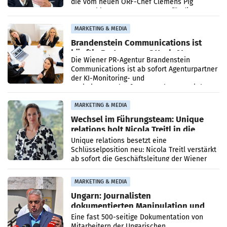
die vom neuen ORF-Chef Clemens Pig
vorgeschlagenen Besetzungen für die
Direktionen abgestimmt werden.
MARKETING & MEDIA
Brandenstein Communications ist
künftig Partner von OtterlyAI
Die Wiener PR-Agentur Brandenstein
Communications ist ab sofort Agenturpartner
der KI-Monitoring- und
Optimierungsplattform OtterlyAI. Damit baut
die Agentur ihr Leistungsportfolio
MARKETING & MEDIA
Wechsel im Führungsteam: Unique
relations holt Nicola Treitl in die
Geschäftsleitung
Unique relations besetzt eine
Schlüsselposition neu: Nicola Treitl verstärkt
ab sofort die Geschäftsleitung der Wiener
PR-Agentur an der Seite von Josef Kalina und
Anna Kalina-Mahr.
MARKETING & MEDIA
Ungarn: Journalisten
dokumentierten Manipulation und
Zensur
Eine fast 500-seitige Dokumentation von
Mitarbeitern der Ungarischen