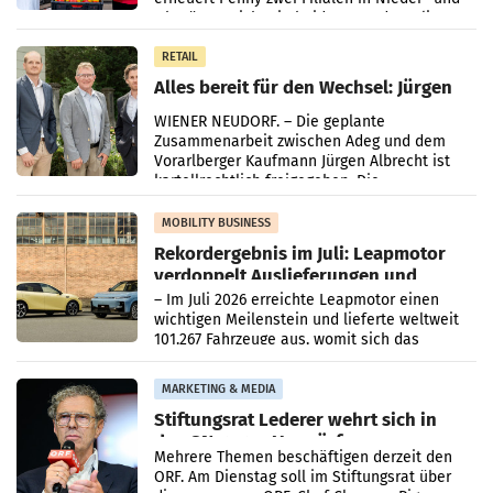
Oberösterreich. Die beiden Standorte liegen
in Haag sowie im rund
RETAIL
Alles bereit für den Wechsel: Jürgen
Albrecht setzt ab 1.1.2027 auf Adeg
WIENER NEUDORF. – Die geplante
Zusammenarbeit zwischen Adeg und dem
Vorarlberger Kaufmann Jürgen Albrecht ist
kartellrechtlich freigegeben: Die
Bundeswettbewerbsbehörde und der
Bundeskartellanwalt
MOBILITY BUSINESS
Rekordergebnis im Juli: Leapmotor
verdoppelt Auslieferungen und
überschreitet die 100.000er-Marke
– Im Juli 2026 erreichte Leapmotor einen
wichtigen Meilenstein und lieferte weltweit
101.267 Fahrzeuge aus, womit sich das
Ergebnis gegenüber Juli 2025 mehr als
verdoppelte (+102
MARKETING & MEDIA
Stiftungsrat Lederer wehrt sich in
den SN gegen Vorwürfe
Mehrere Themen beschäftigen derzeit den
ORF. Am Dienstag soll im Stiftungsrat über