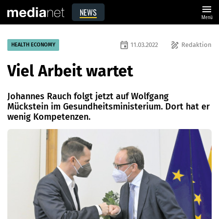
menu
NEWS
Menü
event
draw
11.03.2022
Redaktion
HEALTH ECONOMY
Viel Arbeit wartet
Johannes Rauch folgt jetzt auf Wolfgang
Mückstein im Gesundheitsministerium. Dort hat er
wenig Kompetenzen.