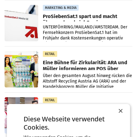
Vergleichszeitraum
MARKETING & MEDIA
ProSiebenSat.1 spart und macht
überraschend viel Gewinn
UNTERFÖHRING/MAILAND/AMSTERDAM. Der
Fernsehkonzern ProSiebenSat.1 hat im
Frühjahr dank Kostensenkungen operativ
wieder Gewinn gemacht und die
Markterwartung deutlich übertroffen.
RETAIL
Eine Bühne für Zirkularität: ARA und
Müller informieren am POS über
Kreislauffähigkeit
Über den gesamten August hinweg rücken die
Altstoff Recycling Austria AG (ARA) und der
Handelskonzern Müller die Initiative
„Kreislauf-Helden“ in allen österreichischen
Müller-Filialen
RETAIL
Penny modernisiert zwei Filialen in
×
Ober- und Niederösterreich
Diese Webseite verwendet
WIENER NEUDORF. – Im Rahmen einer
laufenden Modernisierungsoffensive
Cookies.
erneuert Penny zwei Filialen in Nieder- und
Oberösterreich. Die beiden Standorte liegen