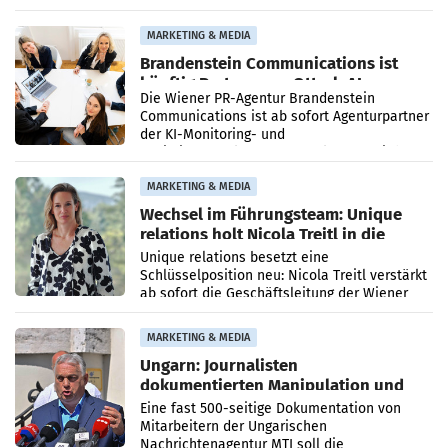
vorgeschlagenen Besetzungen für die
Direktionen abgestimmt werden.
MARKETING & MEDIA
Brandenstein Communications ist
künftig Partner von OtterlyAI
Die Wiener PR-Agentur Brandenstein
Communications ist ab sofort Agenturpartner
der KI-Monitoring- und
Optimierungsplattform OtterlyAI. Damit baut
die Agentur ihr Leistungsportfolio
MARKETING & MEDIA
Wechsel im Führungsteam: Unique
relations holt Nicola Treitl in die
Geschäftsleitung
Unique relations besetzt eine
Schlüsselposition neu: Nicola Treitl verstärkt
ab sofort die Geschäftsleitung der Wiener
PR-Agentur an der Seite von Josef Kalina und
Anna Kalina-Mahr.
MARKETING & MEDIA
Ungarn: Journalisten
dokumentierten Manipulation und
Zensur
Eine fast 500-seitige Dokumentation von
Mitarbeitern der Ungarischen
Nachrichtenagentur MTI soll die