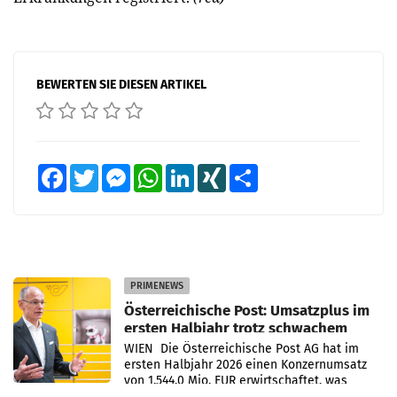
BEWERTEN SIE DIESEN ARTIKEL
Facebook
Twitter
Messenger
WhatsApp
LinkedIn
XING
Teilen
PRIMENEWS
Österreichische Post: Umsatzplus im
ersten Halbjahr trotz schwachem
Briefgeschäft
WIEN Die Österreichische Post AG hat im
ersten Halbjahr 2026 einen Konzernumsatz
von 1.544,0 Mio. EUR erwirtschaftet, was
einem Plus von 3,8 Prozent gegenüber dem