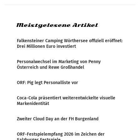
systematische Nachrichten-Manipulation und
Zensur bei der Agentur während der Zeit
Meistgelesene Artikel
Falkensteiner Camping Wörthersee offiziell eröffnet:
Drei Millionen Euro investiert
Personalwechsel im Marketing von Penny
Österreich und Rewe Großhandel
ORF: Pig legt Personalliste vor
Coca-Cola präsentiert weiterentwickelte visuelle
Markenidentität
Zweiter Cloud Day an der FH Burgenland
ORF-Festspielempfang 2026 im Zeichen der
Salzburger Festspiele