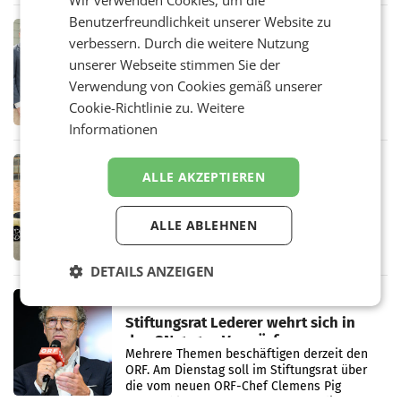
Wir verwenden Cookies, um die
in Haag sowie im rund
Benutzerfreundlichkeit unserer Website zu
RETAIL
verbessern. Durch die weitere Nutzung
Alles bereit für den Wechsel: Jürgen
unserer Webseite stimmen Sie der
Albrecht setzt ab 1.1.2027 auf Adeg
WIENER NEUDORF. – Die geplante
Verwendung von Cookies gemäß unserer
Zusammenarbeit zwischen Adeg und dem
Cookie-Richtlinie zu.
Weitere
Vorarlberger Kaufmann Jürgen Albrecht ist
Informationen
kartellrechtlich freigegeben: Die
Bundeswettbewerbsbehörde und der
Bundeskartellanwalt
MOBILITY BUSINESS
ALLE AKZEPTIEREN
Rekordergebnis im Juli: Leapmotor
verdoppelt Auslieferungen und
überschreitet die 100.000er-Marke
ALLE ABLEHNEN
– Im Juli 2026 erreichte Leapmotor einen
wichtigen Meilenstein und lieferte weltweit
101.267 Fahrzeuge aus, womit sich das
DETAILS ANZEIGEN
Ergebnis gegenüber Juli 2025 mehr als
verdoppelte (+102
MARKETING & MEDIA
Stiftungsrat Lederer wehrt sich in
den SN gegen Vorwürfe
Mehrere Themen beschäftigen derzeit den
ORF. Am Dienstag soll im Stiftungsrat über
die vom neuen ORF-Chef Clemens Pig