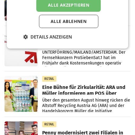
ersten Halbjahr trotz schwachem
ALLE AKZEPTIEREN
Briefgeschäft
WIEN Die Österreichische Post AG hat im
ersten Halbjahr 2026 einen Konzernumsatz
von 1.544,0 Mio. EUR erwirtschaftet, was
ALLE ABLEHNEN
einem Plus von 3,8 Prozent gegenüber dem
Vergleichszeitraum
MARKETING & MEDIA
DETAILS ANZEIGEN
ProSiebenSat.1 spart und macht
überraschend viel Gewinn
UNTERFÖHRING/MAILAND/AMSTERDAM. Der
Fernsehkonzern ProSiebenSat.1 hat im
Frühjahr dank Kostensenkungen operativ
wieder Gewinn gemacht und die
Markterwartung deutlich übertroffen.
RETAIL
Eine Bühne für Zirkularität: ARA und
Müller informieren am POS über
Kreislauffähigkeit
Über den gesamten August hinweg rücken die
Altstoff Recycling Austria AG (ARA) und der
Handelskonzern Müller die Initiative
„Kreislauf-Helden“ in allen österreichischen
Müller-Filialen
RETAIL
Penny modernisiert zwei Filialen in