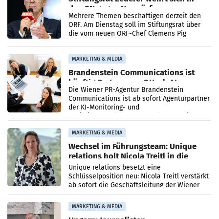
den SN gegen Vorwürfe
Mehrere Themen beschäftigen derzeit den
ORF. Am Dienstag soll im Stiftungsrat über
die vom neuen ORF-Chef Clemens Pig
vorgeschlagenen Besetzungen für die
Direktionen abgestimmt werden.
MARKETING & MEDIA
Brandenstein Communications ist
künftig Partner von OtterlyAI
Die Wiener PR-Agentur Brandenstein
Communications ist ab sofort Agenturpartner
der KI-Monitoring- und
Optimierungsplattform OtterlyAI. Damit baut
die Agentur ihr Leistungsportfolio
MARKETING & MEDIA
Wechsel im Führungsteam: Unique
relations holt Nicola Treitl in die
Geschäftsleitung
Unique relations besetzt eine
Schlüsselposition neu: Nicola Treitl verstärkt
ab sofort die Geschäftsleitung der Wiener
PR-Agentur an der Seite von Josef Kalina und
Anna Kalina-Mahr.
MARKETING & MEDIA