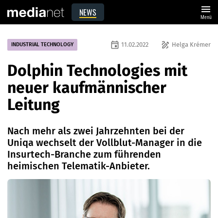
menu
NEWS
Menü
event
draw
11.02.2022
Helga Krémer
INDUSTRIAL TECHNOLOGY
Dolphin Technologies mit
neuer kaufmännischer
Leitung
Nach mehr als zwei Jahrzehnten bei der
Uniqa wechselt der Vollblut-Manager in die
Insurtech-Branche zum führenden
heimischen Telematik-Anbieter.