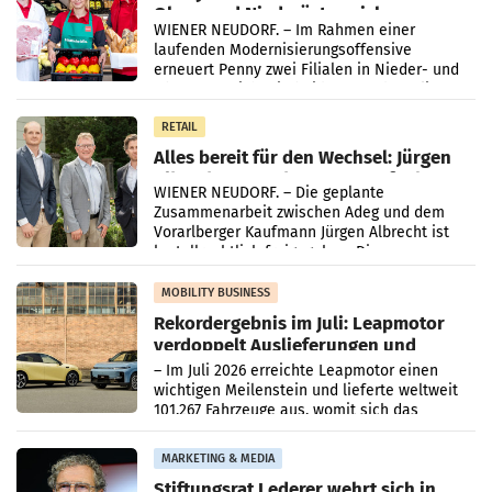
Ober- und Niederösterreich
WIENER NEUDORF. – Im Rahmen einer
laufenden Modernisierungsoffensive
erneuert Penny zwei Filialen in Nieder- und
Oberösterreich. Die beiden Standorte liegen
in Haag sowie im rund
RETAIL
Alles bereit für den Wechsel: Jürgen
Albrecht setzt ab 1.1.2027 auf Adeg
WIENER NEUDORF. – Die geplante
Zusammenarbeit zwischen Adeg und dem
Vorarlberger Kaufmann Jürgen Albrecht ist
kartellrechtlich freigegeben: Die
Bundeswettbewerbsbehörde und der
Bundeskartellanwalt
MOBILITY BUSINESS
Rekordergebnis im Juli: Leapmotor
verdoppelt Auslieferungen und
überschreitet die 100.000er-Marke
– Im Juli 2026 erreichte Leapmotor einen
wichtigen Meilenstein und lieferte weltweit
101.267 Fahrzeuge aus, womit sich das
Ergebnis gegenüber Juli 2025 mehr als
verdoppelte (+102
MARKETING & MEDIA
Stiftungsrat Lederer wehrt sich in