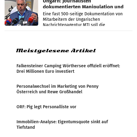
Ungarn: Journalisten
dokumentierten Manipulation und
Zensur
Eine fast 500-seitige Dokumentation von
Mitarbeitern der Ungarischen
Nachrichtenagentur MTI soll die
systematische Nachrichten-Manipulation und
Zensur bei der Agentur während der Zeit
Meistgelesene Artikel
Falkensteiner Camping Wörthersee offiziell eröffnet:
Drei Millionen Euro investiert
Personalwechsel im Marketing von Penny
Österreich und Rewe Großhandel
ORF: Pig legt Personalliste vor
Immobilien-Analyse: Eigentumsquote sinkt auf
Tiefstand