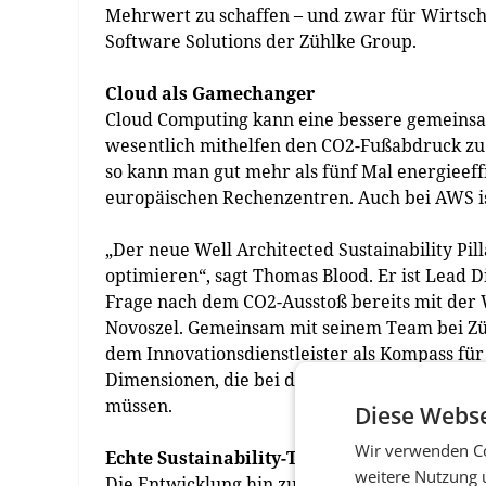
Mehrwert zu schaffen – und zwar für Wirtsch
Software Solutions der Zühlke Group.
Cloud als Gamechanger
Cloud Computing kann eine bessere gemeins
wesentlich mithelfen den CO2-Fußabdruck zu 
so kann man gut mehr als fünf Mal energieeffi
europäischen Rechenzentren. Auch bei AWS is
„Der neue Well Architected Sustainability Pil
optimieren“, sagt Thomas Blood. Er ist Lead 
Frage nach dem CO2-Ausstoß bereits mit der
Novoszel. Gemeinsam mit seinem Team bei Züh
dem Innovationsdienstleister als Kompass für 
Dimensionen, die bei der Architektur und Um
müssen.
Diese Webse
Wir verwenden Co
Echte Sustainability-Transformation kann
weitere Nutzung 
Die Entwicklung hin zu einer nachhaltigen Wir