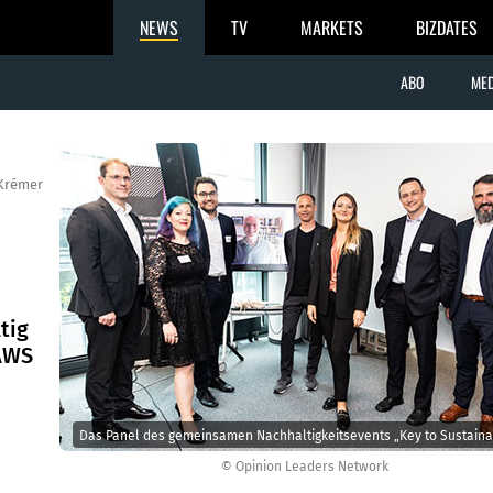
NEWS
TV
MARKETS
BIZDATES
ABO
MED
Krémer
tig
 AWS
Das Panel des gemeinsamen Nachhaltigkeitsevents „Key to Sustainabi
© Opinion Leaders Network