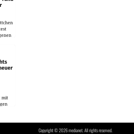
r
ottchen
est
igenen
rm
endung
ids
hts
 neuer
t mit
igen
ghafen
et sich
Copyright © 2026 medianet. All rights reserved.