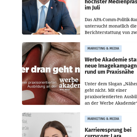
höchster Medienprä
im Juli
Das APA-Comm-Politik-Ra
untersucht monatlich die
Berichterstattung von zw
österreichischen
Tageszeitungen und analy
MARKETING & MEDIA
welche Politikerinnen un
Politiker Österreichs die
Werbe Akademie sta
neue Imagekampagn
rund um Praxisnähe
Unter dem Slogan „Nähe
geht nicht. Mit einer
praxisorientierten Ausbi
an der Werbe Akademie“
die Bildungseinrichtung 
WIFI Wien eine neue
MARKETING & MEDIA
Imagekampagne gestarte
Karrieresprung bei
currycom: Lara