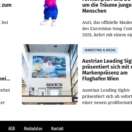
t zum
um die Träume junge
Menschen
 bei
Auri, das offizielle Mask
des Eurovision Song Cont
2026, kehrt mit einem e
n
Format auf den Bildschi
auf.
zurück. In der neuen S
MARKETING & MEDIA
„Auri und Du“ bei ORF K
steht
Austrian Leading Sig
n
präsentiert sich mit
Markenpräsenz am
beim
Flughafen Wien
zehnt
Austrian Leading Sights
präsentiert sich ab sofor
der
einer neuen großformat
n
Werbeinszenierung im
sagen
Terminalbereich des Flu
n und
Wien. Die Präsenz befind
kungen
im Verbindungsbereich
AGB
Mediadaten
Kontakt