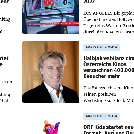
senz
2027
LOS ANGELES Die gepla
nking
Übernahme des Hollywo
Urgesteins Warner Broth
ölf
durch den Rivalen Para
wird noch lange in der
siert,
Schwebe bleiben. Eine
MARKETING & MEDIA
d
Richterin setzte den Proz
rtet
Halbjahresbilanz cin
e
Österreichs Kinos
verzeichnen 400.00
Besucher mehr
r dran
Das österreichische Kino 
seinen positiven
ldung
Wachstumskurs fort. Mit
 hat
rund 400.000 Besucheri
des
und Besucher höheren
MARKETING & MEDIA
Nettoreichweite im erst
t.
Halbjahr 2026 gegenüb
ORF Kids startet ne
Format „Auri und Du