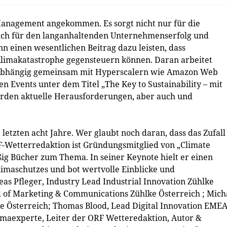
Management angekommen. Es sorgt nicht nur für die
uch für den langanhaltenden Unternehmenserfolg und
n einen wesentlichen Beitrag dazu leisten, dass
limakatastrophe gegensteuern können. Daran arbeitet
unabhängig gemeinsam mit Hyperscalern wie Amazon Web
 Events unter dem Titel „The Key to Sustainability – mit
urden aktuelle Herausforderungen, aber auch und
letzten acht Jahre. Wer glaubt noch daran, dass das Zufall
RF-Wetterredaktion ist Gründungsmitglied von „Climate
ig Bücher zum Thema. In seiner Keynote hielt er einen
Klimaschutzes und bot wertvolle Einblicke und
eas Pfleger, Industry Lead Industrial Innovation Zühlke
d of Marketing & Communications Zühlke Österreich ; Mich
e Österreich; Thomas Blood, Lead Digital Innovation EME
maexperte, Leiter der ORF Wetteredaktion, Autor &