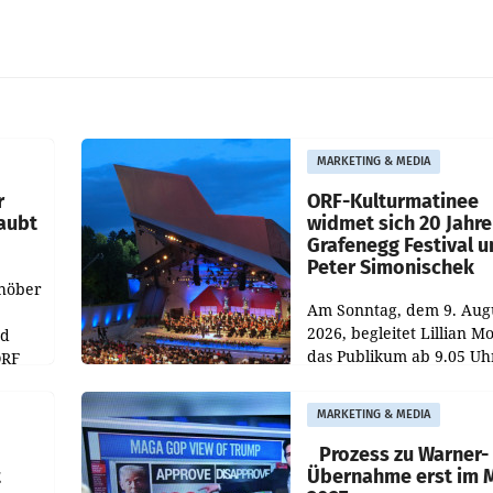
MARKETING & MEDIA
r
ORF-Kulturmatinee
aubt
widmet sich 20 Jahr
Grafenegg Festival 
Peter Simonischek
chöber
Am Sonntag, dem 9. Aug
2026, begleitet Lillian M
nd
das Publikum ab 9.05 Uh
ORF
durch die ORF-
r APA
„Kulturmatinee“. Die Se
MARKETING & MEDIA
startet mit der Dokumen
„20 Jahre Grafenegg
Prozess zu Warner-
t
Übernahme erst im 