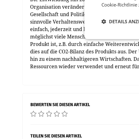
Cookie-Richtlinie
Organisation verändert. Sie bedarf des Com
Gesellschaft und Politik sind gefordert. „Di
sinnvolle Verhaltensweisen zu unterstützen. D
DETAILS ANZ
einfach, jederzeit und kostengünstig verfügb
möglichst viele Menschen für sinnvolle Verhal
Produkt ist, z.B. durch einfache Weiterentwic
dies auf die CO2-Bilanz des Produkts aus. Der
hin zu einem nachhaltigeren Wirtschaften. Da
Ressourcen wieder verwendet und erneut für
BEWERTEN SIE DIESEN ARTIKEL
TEILEN SIE DIESEN ARTIKEL