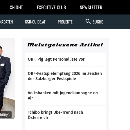
XNIGHT
EXECUTIVE CLUB
NEWSLETTER
search
IADATEN
CSR-GUIDE.AT
PROJEKTE
SUCHE
Meistgelesene Artikel
ORF: Pig legt Personalliste vor
ORF-Festspielempfang 2026 im Zeichen
der Salzburger Festspiele
Volksbanken mit Jugendkampagne on
Air
Tchibo bringt Ube-Trend nach
lity“.
Österreich