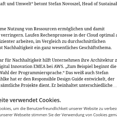
aft und Umwelt“ betont Stefan Novoszel, Head of Sustaina
ame Nutzung von Ressourcen ermöglichen und damit
verringern. Laufen Rechenprozesse in der Cloud optimal 
zienter arbeiten, im Vergleich zu durchschnittlichen
t Nachhaltigkeit ein ganz wesentliches Geschäftsthema.
lar für Nachhaltigkeit hilft Unternehmen ihre Architektur 
Digital Innovation EMEA bei AWS. „Zum Beispiel beginnt die
 Wahl der Programmiersprache.“ Das weiß auch Stefan
lke hat er den Responsible Design Guide entwickelt, der
sämtliche Projekte dient. Er beinhaltet unterschiedliche
setzung einer nachhaltigen Software beachtet werden
ite verwendet Cookies.
okies, um die Benutzerfreundlichkeit unserer Website zu verbes
 nur gemeinsam gelingen
unserer Webseite stimmen Sie der Verwendung von Cookies gem
tschaft ist eine Transformation, die die gesamte