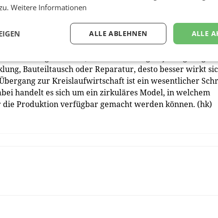
 zu.
Weitere Informationen
mitments des ganzen Unternehmens. Aber auch die
gitale Prozesse im Endanwender-Bereich können dabei helfe
igitalisierung ermöglicht es gute und sinnvolle Initiativen
EIGEN
ALLE ABLEHNEN
ALLE A
ar zu machen. Breitenwirkung erzielen wir nur, wenn wir
tensweisen gewinnen“, so Novoszel. Es gilt: je langlebiger 
klung, Bauteiltausch oder Reparatur, desto besser wirkt si
 Übergang zur Kreislaufwirtschaft ist ein wesentlicher Schr
bei handelt es sich um ein zirkuläres Model, in welchem
 die Produktion verfügbar gemacht werden können. (hk)