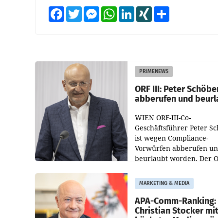
Facebook
Twitter
Messenger
WhatsApp
LinkedIn
XING
Teilen
PRIMENEWS
ORF III: Peter Schöbe
abberufen und beurl
WIEN ORF-III-Co-
Geschäftsführer Peter S
ist wegen Compliance-
Vorwürfen abberufen u
beurlaubt worden. Der 
bestätigte gegenüber de
entsprechende
MARKETING & MEDIA
Medienberichte.
APA-Comm-Ranking:
Christian Stocker mi