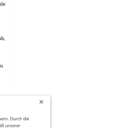
ble
ab,
zu
×
sern. Durch die
äß unserer