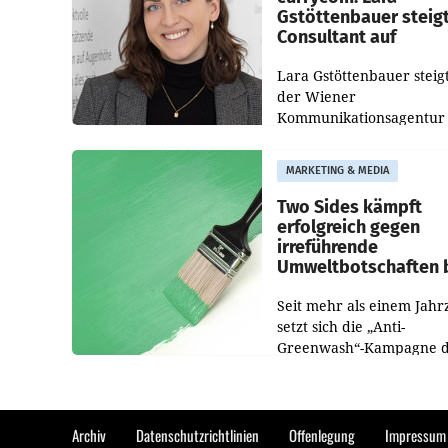
Gstöttenbauer steig
Consultant auf
Lara Gstöttenbauer steigt
der Wiener
Kommunikationsagentur
currycom communicatio
partners zum Consultant 
MARKETING & MEDIA
Die 27-jährige Beraterin
betreut Kundinnen und
Two Sides kämpft
Kunden in den Bereiche
erfolgreich gegen
irreführende
Umweltbotschaften 
Papiereinsatz
Seit mehr als einem Jahr
setzt sich die „Anti-
Greenwash“-Kampagne 
Initiative Two Sides gege
irreführende Umweltaus
bei Papierkommunikatio
papierbasierten Verpac
Archiv
Datenschutzrichtlinien
Offenlegung
Impressum